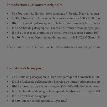
Introduction aux sources originales
9h :
Pourquoi étudier les textes originaux ? (Piroska Nagy et Jacques Dala
9h30 :
L’histoire du livre et de l’écrit en Occident de 500 à 1600 (Elodie 
11h30 :
Cours de paléographie 1 : De l’écriture romaine à l’écriture carolin
14h :
Atelier de paléographie :
Exercice de transcription par groupes
15h15 :
Les aspects pratiques du travail avec les sources écrites 400–1600
16h30 :
Visite au Département des manuscrits de l’UQAM (Benoît Kelly)
[/vc_column_text] [/vc_tab] [vc_tab title= »Mardi 28 août »] [vc_column_te
L’écriture et le support
9h :
Cours de paléographie 2 : Écriture gothique et humaniste (1100-1400
10h15 :
Atelier de paléographie : Exercice de transcription par groupe
11h30 :
Introduction à la codicologie (300-1600) (Elodie Lévêque et Jacqu
14h :
Atelier de codicologie : les étapes de la fabrication du codex (Elodi
15h15 :
Atelier de calligraphie
16h30 :
Atelier de calligraphie 2 (Lyse Roy)