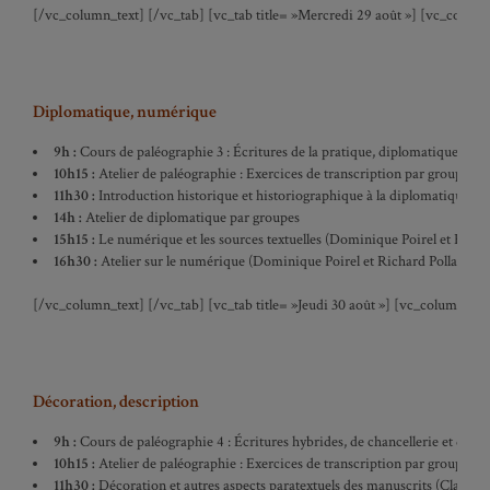
[/vc_column_text] [/vc_tab] [vc_tab title= »Mercredi 29 août »] [vc_column
Diplomatique, numérique
9h :
Cours
de paléographie 3 : Écritures de la pratique, diplomatique nota
10h15 :
Atelier de paléographie : Exercices de transcription par groupes
11h30 :
Introduction historique et historiographique à la diplomatique (5
14h :
Atelier de diplomatique par groupes
15h15 :
Le numérique et les sources textuelles (Dominique Poirel et Richa
16h30 :
Atelier sur le numérique (Dominique Poirel et Richard Pollard)
[/vc_column_text] [/vc_tab] [vc_tab title= »Jeudi 30 août »] [vc_column_te
Décoration, description
9h :
Cours de paléographie 4 : Écritures hybrides, de chancellerie et doc
10h15 :
Atelier de paléographie : Exercices de transcription par groupes
11h30 :
Décoration et autres aspects paratextuels des manuscrits (Claudia