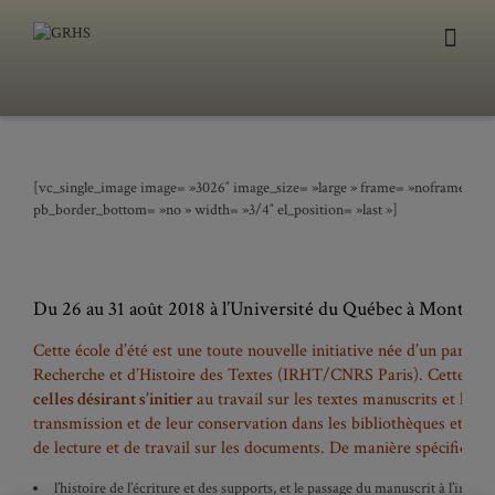
[vc_single_image image= »3026″ image_size= »large » frame= »noframe » full
pb_border_bottom= »no » width= »3/4″ el_position= »last »]
Du 26 au 31 août 2018 à l’Université du Québec à Montré
Cette école d’été est une toute nouvelle initiative née d’un parte
Recherche et d’Histoire des Textes (IRHT/CNRS Paris). Cette for
celles désirant s’initier
au travail sur les textes manuscrits et les 
transmission et de leur conservation dans les bibliothèques et arc
de lecture et de travail sur les documents. De manière spécifique,
l’histoire de l’écriture et des supports, et le passage du manuscrit à l’impri