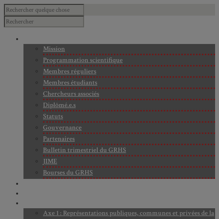
À PROPOS
Mission
Programmation scientifique
Membres réguliers
Membres étudiants
Chercheurs associés
Diplômé.e.s
Statuts
Gouvernance
Partenaires
Bulletin trimestriel du GRHS
JIME
Bourses du GRHS
ARCHIVES
PROJETS EN COURS
AXES DE RECHERCHE
Axe 1 : Représentations publiques, communes et privées de la