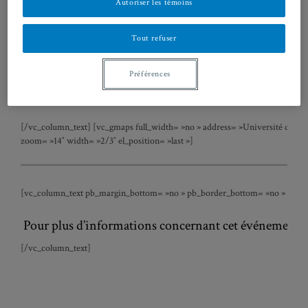
Autoriser les témoins
28 mars 2014, 14h30-16h30
Tout refuser
Université du Québec à Montréal
Préférences
Pavillon Hubert-Aquin, A-6110
400, rue Sainte-Catherine Est, Montréal, Québec, H2L 2C5
[/vc_column_text] [vc_gmaps full_width= »no » address= »Université du Qu
zoom= »14″ width= »2/3″ el_position= »last »]
[vc_column_text pb_margin_bottom= »no » pb_border_bottom= »no » width= »1
Pour plus d’informations concernant cet événement,
[/vc_column_text]