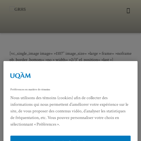
[vc_single_image image= »1107″ image_size= »large » frame= »noframe » full
pb_border_bottom= »no » width= »2/3″ el_position= »last »]
28 mars 2014
« Lieux et sociabilités » Atelier autour de la place de Grève au 18e
Préférences en matière de témoins
Nous utilisons des témoins (cookies) afin de collecter des
informations qui nous permettent d’améliorer votre expérience sur le
[/vc_column_text]
site, de vous proposer des contenus vidéo, d’analyser les statistiques
de fréquentation, etc. Vous pouvez personnaliser votre choix en
sélectionnant « Préférences ».
[vc_column_text pb_margin_bottom= »no » pb_border_bottom= »no » width= »