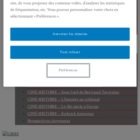
Cité
site, de vous proposer des contenus vidéo, d’analyser les statistiques
Axe 2 : Réputation, célébrité et popularité dans l’espace
de fréquentation, etc. Vous pouvez personnaliser votre choix en
public
sélectionnant « Préférences ».
Axe 3 : Diffusion, circulation et appropriation des savoirs
Axe 4 : Conflits, justice et régulation sociale
Autoriser les témoins
BIBLIOTHÈQUE
LECTURES
MÉDIATHÈQUE
Tout refuser
CINÉ-HISTOIRE – Voyage dans le cinéma japonais
CINÉ-HISTOIRE – La femme à la caméra
CINÉ-HISTOIRE – L’histoire comme chaos
Préférences
CINÉ-HISTOIRE – Rome face à l’histoire
CINÉ-HISTOIRE – À l’ombre du 19e siècle
CINÉ-HISTOIRE – Sous l’œil de Bertrand Tavernier
CINÉ-HISTOIRE – L’histoire au tribunal
CINÉ-HISTOIRE – Le 18e siècle à l’écran
CINÉ-HISTOIRE – Kubrick historien
Perspectives citoyennes