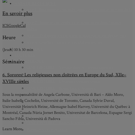
AXES DE RECHERCHE
Axe 1 : Représentations publiques, communes et privées de la
En savoir plus
Cité
Axe 2 : Réputation, célébrité et popularité dans l’espace
ICS
GoogleCal
public
Axe 3 : Diffusion, circulation et appropriation des savoirs
Heure
Axe 4 : Conflits, justice et régulation sociale
BIBLIOTHÈQUE
(Jeudi) 10 h 30 min
LECTURES
Séminaire
MÉDIATHÈQUE
CINÉ-HISTOIRE – Voyage dans le cinéma japonais
CINÉ-HISTOIRE – La femme à la caméra
6. Sorores. Les religieuses non cloîtrées en Europe du Sud, XIIe–
XVIIIe siècles
CINÉ-HISTOIRE – L’histoire comme chaos
CINÉ-HISTOIRE – Rome face à l’histoire
Sous la responsabilité de Angela Carbone, Università di Bari – Aldo Moro,
CINÉ-HISTOIRE – À l’ombre du 19e siècle
Italie Isabelle Cochelin, Université de Toronto, Canada Sylvie Duval,
CINÉ-HISTOIRE – Sous l’œil de Bertrand Tavernier
Universität Heinrich Heine, Allemagne Isabel Harvey, Université du Québec à
CINÉ-HISTOIRE – L’histoire au tribunal
Montréal, Canada Núria Jornet Benito, Universitat de Barcelona, Espagne Sergi
CINÉ-HISTOIRE – Le 18e siècle à l’écran
Sancho Fibla, Università di Padova
CINÉ-HISTOIRE – Kubrick historien
Learn More
Perspectives citoyennes