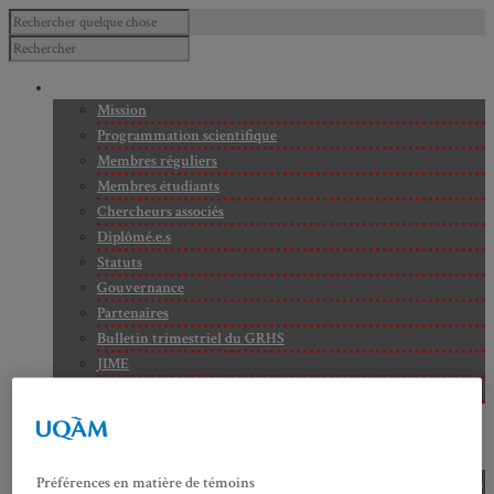
À PROPOS
Mission
Programmation scientifique
Membres réguliers
Membres étudiants
Chercheurs associés
Diplômé.e.s
Statuts
Gouvernance
Partenaires
Bulletin trimestriel du GRHS
JIME
Bourses du GRHS
ARCHIVES
PROJETS EN COURS
AXES DE RECHERCHE
Axe 1 : Représentations publiques, communes et privées de la
Préférences en matière de témoins