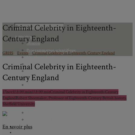
Criminal Celebrity in Eighteenth-
Century England
À PROPOS
Mission
Programmation scientifique
GRHS
>
Events
>
Criminal Celebrity in Eighteenth-Century England
Membres réguliers
Criminal Celebrity in Eighteenth-
Membres étudiants
Chercheurs associés
Century England
Diplômé.e.s
Statuts
17
nov
11 h 00 min
Gouvernance
13 h 00 min
Criminal Celebrity in Eighteenth-Century
England
Robert Shoemaker, Professor of Eighteenth-Century British history,
Partenaires
Sheffield University
Bulletin trimestriel du GRHS
JIME
Bourses du GRHS
En savoir plus
ARCHIVES
PROJETS EN COURS