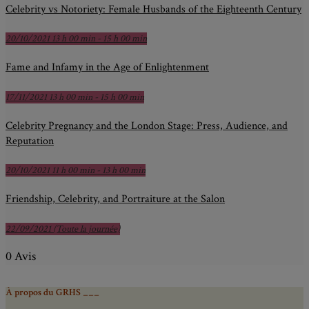
Celebrity vs Notoriety: Female Husbands of the Eighteenth Century
20/10/2021 13 h 00 min - 15 h 00 min
Fame and Infamy in the Age of Enlightenment
17/11/2021 13 h 00 min - 15 h 00 min
Celebrity Pregnancy and the London Stage: Press, Audience, and
Reputation
20/10/2021 11 h 00 min - 13 h 00 min
Friendship, Celebrity, and Portraiture at the Salon
22/09/2021 (Toute la journée)
0 Avis
À propos du GRHS ___