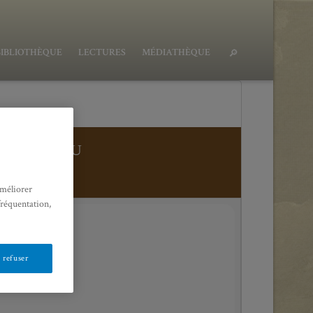
BIBLIOTHÈQUE
LECTURES
MÉDIATHÈQUE
NTER LE NU
améliorer
fréquentation,
 refuser