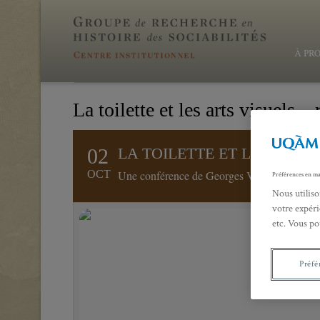
À PR
La toilette et les arts visuels –
02
LA TOILETTE ET LES ARTS
OCT
Une conférence de Georges Vigarello
Préférences en ma
Nous utiliso
votre expéri
etc. Vous po
Préfé