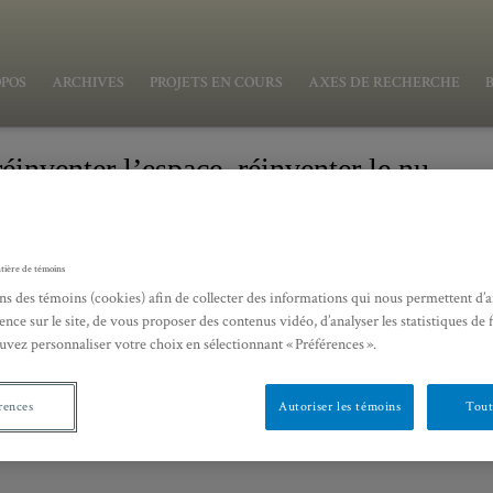
OPOS
ARCHIVES
PROJETS EN COURS
AXES DE RECHERCHE
 réinventer l’espace, réinventer le nu
 VISUELS – RÉINVENTER L’ESPACE, RÉINVE
tière de témoins
ns des témoins (cookies) afin de collecter des informations qui nous permettent d’
ence sur le site, de vous proposer des contenus vidéo, d’analyser les statistiques de 
uvez personnaliser votre choix en sélectionnant « Préférences ».
rences
Autoriser les témoins
Tout