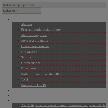
À PROPOS
Mission
Programmation scientifique
Membres réguliers
Membres étudiants
Chercheurs associés
Diplômé.e.s
Statuts
Gouvernance
Partenaires
Bulletin trimestriel du GRHS
JIME
Bourses du GRHS
ARCHIVES
PROJETS EN COURS
AXES DE RECHERCHE
Axe 1 : Représentations publiques, communes et privées de la