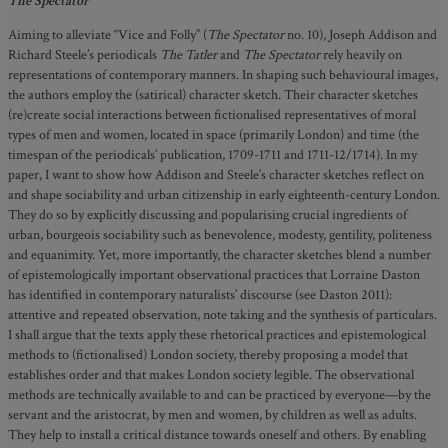
The Spectator
Aiming to alleviate “Vice and Folly” (
The Spectator
no. 10), Joseph Addison and
Richard Steele’s periodicals
The Tatler
and
The Spectator
rely heavily on
representations of contemporary manners. In shaping such behavioural images,
the authors employ the (satirical) character sketch. Their character sketches
(re)create social interactions between fictionalised representatives of moral
types of men and women, located in space (primarily London) and time (the
timespan of the periodicals’ publication, 1709-1711 and 1711-12/1714). In my
paper, I want to show how Addison and Steele’s character sketches reflect on
and shape sociability and urban citizenship in early eighteenth-century London.
They do so by explicitly discussing and popularising crucial ingredients of
urban, bourgeois sociability such as benevolence, modesty, gentility, politeness
and equanimity. Yet, more importantly, the character sketches blend a number
of epistemologically important observational practices that Lorraine Daston
has identified in contemporary naturalists’ discourse (see Daston 2011):
attentive and repeated observation, note taking and the synthesis of particulars.
I shall argue that the texts apply these rhetorical practices and epistemological
methods to (fictionalised) London society, thereby proposing a model that
establishes order and that makes London society legible. The observational
methods are technically available to and can be practiced by everyone—by the
servant and the aristocrat, by men and women, by children as well as adults.
They help to install a critical distance towards oneself and others. By enabling