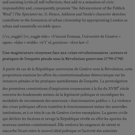
and assisting (critical) self-reflection, they add to a sensation of civic
responsibility and, consequently, promote “the Advancement of the Publick
Weal” (
The Spectator
no. 1). Hence, Addison and Steele’s character sketches
contribute to the formation of urban citizenship by appropriating London as
urban and essentially sociable space.
[/vc_toggle] [vc_toggle title= »Vincent Fontana, Université de Genève »
open= »false » width= »1/1″ el_position= »first last »]
Une magistrature citoyenne face aux crises révolutionnaires : acteurs et
pratiques de l’enquête pénale sous la Révolution genevoise (1790-1798)
À partir de cas de la République souveraine de Genève sous la Révolution, cette
proposition examine les effets du constitutionnalisme démocratique sur les
instances pénales et les pratiques quotidiennes de l’enquête. La promulgation
e
des premières constitutions d’inspiration rousseauiste à la fin du XVIII
siècle
renverse les fondements mêmes de la légitimité politique et reconfigure les
modalités de recrutement des nouveaux « fonctionnaires publics ». La violence
des crises politiques affecte toutefois le fonctionnement même des nouvelles
institutions, et à ce titre le cas de Genève s’avère exemplaire. La guerre civile
qui déchire les factions et ravage la République révèle en effet les apories du
nouveau système constitutionnel. Elle renforce les exigences de sûreté et
exacerbe l’écart entre le nouvel idéal politique et l’activité des autorités