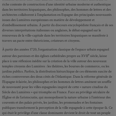
riche contexte de construction d’une identité urbaine moderne et authentique
dans les territoires hispaniques, des philosophes, des hommes de lettres et des
architectes collaborent à l’implantation en Espagne des principales nouveautés
issues des Lumières européennes en matière de développement et
d’embellissement urbains. À partir du discours encyclopédiste français et de ses
diverses interprétations italiennes ou anglaises, le débat espagnol sur le
renouveau de la ville-capitale dans les territoires hispaniques se manifeste à
travers un pacte entre théoriciens, créateurs et citoyens.
À partir des années 1720, l’organisation classique de l’espace urbain espagnol
e
autour des paroisses et des églises cathédrales propre au XVII
siècle, laisse
place à une réflexion inédite sur la création de la ville autour des nouveaux
temples citoyens des Lumières : les théâtres, les bourses de commerce, ou les
jardins publics. Parfois, la distribution hiérarchique de ces éléments suscite de
riches controverses des deux côtés de l’Atlantique. Dans la réforme générale de
l’Espagne éclairée, les philosophes et les hommes de lettres amènent un souffle
de nouveauté pour les villes espagnoles inspiré de cette « nature citadine du
Siècle des Lumières » qui triomphe en France. Face au privilège séculaire de
l’Église et de l’aristocratie, qui monopolisent la nature urbaine à l’intérieur des
couvents et des palais privés, les jardins, les promenades et les fontaines
publiques transforment la perception de la ville espagnole à cette époque-là. Ce
qui était le privilège d’une classe dominante devient le droit de tout un peuple