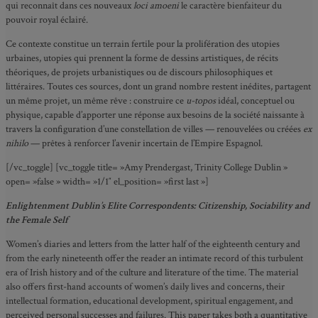
qui reconnaît dans ces nouveaux
loci amoeni
le caractère bienfaiteur du
pouvoir royal éclairé.
Ce contexte constitue un terrain fertile pour la prolifération des utopies
urbaines, utopies qui prennent la forme de dessins artistiques, de récits
théoriques, de projets urbanistiques ou de discours philosophiques et
littéraires. Toutes ces sources, dont un grand nombre restent inédites, partagent
un même projet, un même rêve : construire ce
u-topos
idéal, conceptuel ou
physique, capable d’apporter une réponse aux besoins de la société naissante à
travers la configuration d’une constellation de villes — renouvelées ou créées
ex
nihilo
— prêtes à renforcer l’avenir incertain de l’Empire Espagnol.
[/vc_toggle] [vc_toggle title= »Amy Prendergast, Trinity College Dublin »
open= »false » width= »1/1″ el_position= »first last »]
Enlightenment Dublin’s Elite Correspondents: Citizenship, Sociability and
the Female Self
Women’s diaries and letters from the latter half of the eighteenth century and
from the early nineteenth offer the reader an intimate record of this turbulent
era of Irish history and of the culture and literature of the time. The material
also offers first-hand accounts of women’s daily lives and concerns, their
intellectual formation, educational development, spiritual engagement, and
perceived personal successes and failures. This paper takes both a quantitative