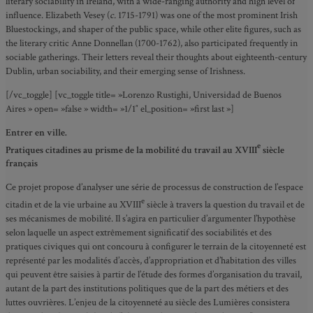
literary sociability in Ireland, with a wide-ranging authority and high level of
influence. Elizabeth Vesey (
c.
1715-1791) was one of the most prominent Irish
Bluestockings, and shaper of the public space, while other elite figures, such as
the literary critic Anne Donnellan (1700-1762), also participated frequently in
sociable gatherings. Their letters reveal their thoughts about eighteenth-century
Dublin, urban sociability, and their emerging sense of Irishness.
[/vc_toggle] [vc_toggle title= »Lorenzo Rustighi, Universidad de Buenos
Aires » open= »false » width= »1/1″ el_position= »first last »]
Entrer en ville.
e
Pratiques citadines au prisme de la mobilité du travail au XVIII
siècle
français
Ce projet propose d’analyser une série de processus de construction de l’espace
e
citadin et de la vie urbaine au XVIII
siècle à travers la question du travail et de
ses mécanismes de mobilité. Il s’agira en particulier d’argumenter l’hypothèse
selon laquelle un aspect extrêmement significatif des sociabilités et des
pratiques civiques qui ont concouru à configurer le terrain de la citoyenneté est
représenté par les modalités d’accès, d’appropriation et d’habitation des villes
qui peuvent être saisies à partir de l’étude des formes d’organisation du travail,
autant de la part des institutions politiques que de la part des métiers et des
luttes ouvrières. L’enjeu de la citoyenneté au siècle des Lumières consistera