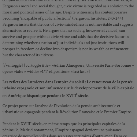
Ferguson’s moral and social thought, civic virtue is regarded as a solution to the
moral and political issues of his age. Despite witnessing his contemporaries
becoming “incapable of public affections” (Ferguson, Institutes, 243-244)
Ferguson insists that the loss of civic-mindedness is not inevitable and suggests
alternatives to revive it. He argues that no society, however advanced, can
survive and prosper without civic virtue and adds that the decisive factor in
determining whether a nation of just individuals and just institutions will
prosper in freedom or decline into despotism is not its wealth or refinement
but the character of its citizens.
[/vc_toggle] [vc_toggle title= »Adrian Almoguera, Université Paris-Sorbonne »
open= »false » width= »1/1″ el_position= »first last »]
Les reflets des Lumières dans l’empire du soleil : Le renouveau de la pensée
urbaine espagnole et son influence sur le développement de la ville-capitale
e
en Amérique hispanique pendant le XVIII
siècle.
Ce projet porte sur l’analyse de l’évolution de la pensée architecturale et
urbanistique espagnole pendant la Révolution Française et le Premier Empire.
e
Pendant le XVIII
siècle, en même temps que les principales capitales de la
péninsule, Madrid notamment, l’Empire espagnol devient une puissance
créatrice de nouvelles villes dans ses vastes territoires d’outre-mer. Dans ce