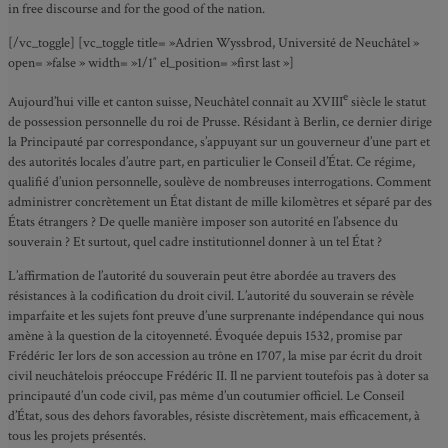
in free discourse and for the good of the nation.
[/vc_toggle] [vc_toggle title= »Adrien Wyssbrod, Université de Neuchâtel »
open= »false » width= »1/1″ el_position= »first last »]
e
Aujourd’hui ville et canton suisse, Neuchâtel connaît au XVIII
siècle le statut
de possession personnelle du roi de Prusse. Résidant à Berlin, ce dernier dirige
la Principauté par correspondance, s’appuyant sur un gouverneur d’une part et
des autorités locales d’autre part, en particulier le Conseil d’État. Ce régime,
qualifié d’union personnelle, soulève de nombreuses interrogations. Comment
administrer concrètement un État distant de mille kilomètres et séparé par des
États étrangers ? De quelle manière imposer son autorité en l’absence du
souverain ? Et surtout, quel cadre institutionnel donner à un tel État ?
L’affirmation de l’autorité du souverain peut être abordée au travers des
résistances à la codification du droit civil. L’autorité du souverain se révèle
imparfaite et les sujets font preuve d’une surprenante indépendance qui nous
amène à la question de la citoyenneté. Évoquée depuis 1532, promise par
Frédéric Ier lors de son accession au trône en 1707, la mise par écrit du droit
civil neuchâtelois préoccupe Frédéric II. Il ne parvient toutefois pas à doter sa
principauté d’un code civil, pas même d’un coutumier officiel. Le Conseil
d’État, sous des dehors favorables, résiste discrètement, mais efficacement, à
tous les projets présentés.