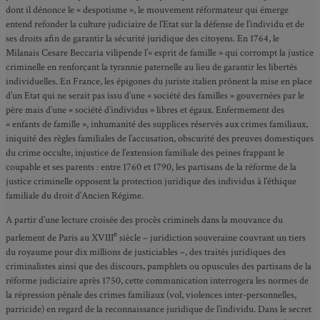
dont il dénonce le « despotisme », le mouvement réformateur qui émerge
entend refonder la culture judiciaire de l’Etat sur la défense de l’individu et de
ses droits afin de garantir la sécurité juridique des citoyens. En 1764, le
Milanais Cesare Beccaria vilipende l’« esprit de famille » qui corrompt la justice
criminelle en renforçant la tyrannie paternelle au lieu de garantir les libertés
individuelles. En France, les épigones du juriste italien prônent la mise en place
d’un Etat qui ne serait pas issu d’une « société des familles » gouvernées par le
père mais d’une « société d’individus » libres et égaux. Enfermement des
« enfants de famille », inhumanité des supplices réservés aux crimes familiaux,
iniquité des règles familiales de l’accusation, obscurité des preuves domestiques
du crime occulte, injustice de l’extension familiale des peines frappant le
coupable et ses parents : entre 1760 et 1790, les partisans de la réforme de la
justice criminelle opposent la protection juridique des individus à l’éthique
familiale du droit d’Ancien Régime.
A partir d’une lecture croisée des procès criminels dans la mouvance du
e
parlement de Paris au XVIII
siècle – juridiction souveraine couvrant un tiers
du royaume pour dix millions de justiciables –, des traités juridiques des
criminalistes ainsi que des discours, pamphlets ou opuscules des partisans de la
réforme judiciaire après 1750, cette communication interrogera les normes de
la répression pénale des crimes familiaux (vol, violences inter-personnelles,
parricide) en regard de la reconnaissance juridique de l’individu. Dans le secret