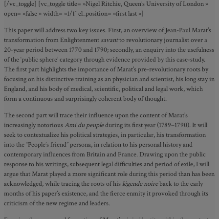
[/vc_toggle] [vc_toggle title= »Nigel Ritchie, Queen’s University of London »
open= »false » width= »1/1″ el_position= »first last »]
This paper will address two key issues. First, an overview of Jean-Paul Marat’s
transformation from Enlightenment
savant
to revolutionary journalist over a
20-year period between 1770 and 1790; secondly, an enquiry into the usefulness
of the ‘public sphere’ category through evidence provided by this case-study.
The first part highlights the importance of Marat’s pre-revolutionary roots by
focusing on his distinctive training as an physician and scientist, his long stay in
England, and his body of medical, scientific, political and legal work, which
form a continuous and surprisingly coherent body of thought.
The second part will trace their influence upon the content of Marat’s
increasingly notorious
Ami du peuple
during its first year (1789–1790). It will
seek to contextualize his political strategies, in particular, his transformation
into the “People’s friend” persona, in relation to his personal history and
contemporary influences from Britain and France. Drawing upon the public
response to his writings, subsequent legal difficulties and period of exile, I will
argue that Marat played a more significant role during this period than has been
acknowledged, while tracing the roots of his
légende noire
back to the early
months of his paper’s existence, and the fierce enmity it provoked through its
criticism of the new regime and leaders.