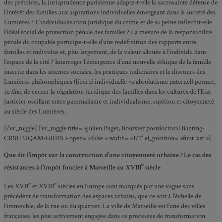
des prétoires, la jurisprudence parisienne adapte-t-elle la sacrosainte défense de
l’intérêt des familles aux aspirations individuelles émergeant dans la société des
Lumières ? L’individualisation juridique du crime et de sa peine infléchit-elle
l’idéal social de protection pénale des familles ? La mesure de la responsabilité
pénale du coupable participe-t-elle d’une redéfinition des rapports entre
familles et individus et, plus largement, de la valeur allouée à l’individu dans
l’espace de la cité ? Interroger l’émergence d’une nouvelle éthique de la famille
inscrite dans les attentes sociales, les pratiques judiciaires et le discours des
Lumières philosophiques (liberté individuelle
vs
absolutisme paternel) permet,
in fine
, de cerner la régulation juridique des familles dans les cultures de l’Etat
justicier oscillant entre paternalisme et individualisme, sujétion et citoyenneté
au siècle des Lumières.
[/vc_toggle] [vc_toggle title= »Julien Puget, Boursier postdoctoral Banting-
CRSH UQAM-GRHS » open= »false » width= »1/1″ el_position= »first last »]
Que dit l’impôt sur la construction d’une citoyenneté urbaine ? Le cas des
e
résistances à l’impôt foncier à Marseille au XVIII
siècle
e
e
Les XVII
et XVIII
siècles en Europe sont marqués par une vague sans
précédent de transformation des espaces urbains, que ce soit à l’échelle de
l’immeuble, de la rue ou du quartier. La ville de Marseille est l’une des villes
françaises les plus activement engagée dans ce processus de transformation