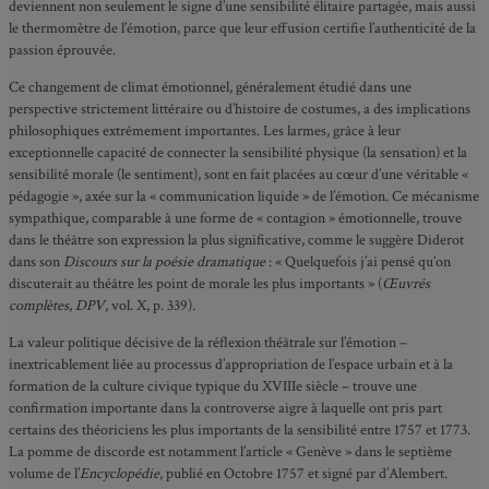
deviennent non seulement le signe d’une sensibilité élitaire partagée, mais aussi
le thermomètre de l’émotion, parce que leur effusion certifie l’authenticité de la
passion éprouvée.
Ce changement de climat émotionnel, généralement étudié dans une
perspective strictement littéraire ou d’histoire de costumes, a des implications
philosophiques extrêmement importantes. Les larmes, grâce à leur
exceptionnelle capacité de connecter la sensibilité physique (la sensation) et la
sensibilité morale (le sentiment), sont en fait placées au cœur d’une véritable «
pédagogie », axée sur la « communication liquide » de l’émotion. Ce mécanisme
sympathique, comparable à une forme de « contagion » émotionnelle, trouve
dans le théâtre son expression la plus significative, comme le suggère Diderot
dans son
Discours sur la poésie dramatique
: « Quelquefois j’ai pensé qu’on
discuterait au théâtre les point de morale les plus importants » (
Œuvrés
complètes
,
DPV
, vol. X, p. 339)
.
La valeur politique décisive de la réflexion théâtrale sur l’émotion –
inextricablement liée au processus d’appropriation de l’espace urbain et à la
formation de la culture civique typique du XVIIIe siècle – trouve une
confirmation importante dans la controverse aigre à laquelle ont pris part
certains des théoriciens les plus importants de la sensibilité entre 1757 et 1773.
La pomme de discorde est notamment l’article « Genève » dans le septième
volume de l’
Encyclopédie
, publié en Octobre 1757 et signé par d’Alembert.