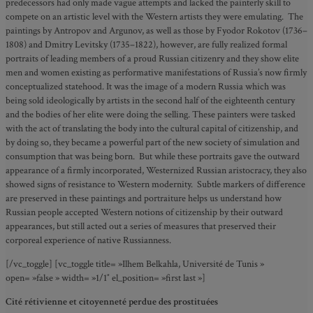
predecessors had only made vague attempts and lacked the painterly skill to
compete on an artistic level with the Western artists they were emulating. The
paintings by Antropov and Argunov, as well as those by Fyodor Rokotov (1736–
1808) and Dmitry Levitsky (1735–1822), however, are fully realized formal
portraits of leading members of a proud Russian citizenry and they show elite
men and women existing as performative manifestations of Russia’s now firmly
conceptualized statehood. It was the image of a modern Russia which was
being sold ideologically by artists in the second half of the eighteenth century
and the bodies of her elite were doing the selling. These painters were tasked
with the act of translating the body into the cultural capital of citizenship, and
by doing so, they became a powerful part of the new society of simulation and
consumption that was being born. But while these portraits gave the outward
appearance of a firmly incorporated, Westernized Russian aristocracy, they also
showed signs of resistance to Western modernity. Subtle markers of difference
are preserved in these paintings and portraiture helps us understand how
Russian people accepted Western notions of citizenship by their outward
appearances, but still acted out a series of measures that preserved their
corporeal experience of native Russianness.
[/vc_toggle] [vc_toggle title= »Ilhem Belkahla, Université de Tunis »
open= »false » width= »1/1″ el_position= »first last »]
Cité rétivienne et citoyenneté perdue des prostituées