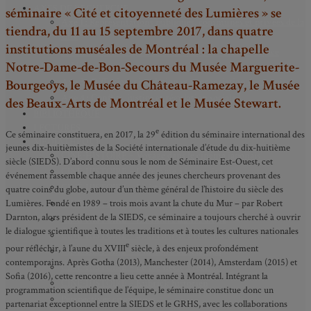
AXES DE RECHERCHE
séminaire « Cité et citoyenneté des Lumières » se
Axe 1 : Représentations publiques, communes et privées de la
tiendra, du 11 au 15 septembre 2017, dans quatre
Cité
institutions muséales de Montréal : la chapelle
Axe 2 : Réputation, célébrité et popularité dans l’espace
Notre-Dame-de-Bon-Secours du Musée Marguerite-
public
Axe 3 : Diffusion, circulation et appropriation des savoirs
Bourgeoys, le Musée du Château-Ramezay, le Musée
Axe 4 : Conflits, justice et régulation sociale
des Beaux-Arts de Montréal et le Musée Stewart.
BIBLIOTHÈQUE
LECTURES
e
Ce séminaire constituera, en 2017, la 29
édition du séminaire international des
MÉDIATHÈQUE
jeunes dix-huitièmistes de la Société internationale d’étude du dix-huitième
CINÉ-HISTOIRE – Voyage dans le cinéma japonais
siècle (SIEDS). D’abord connu sous le nom de Séminaire Est-Ouest, cet
CINÉ-HISTOIRE – La femme à la caméra
événement rassemble chaque année des jeunes chercheurs provenant des
CINÉ-HISTOIRE – L’histoire comme chaos
quatre coins du globe, autour d’un thème général de l’histoire du siècle des
CINÉ-HISTOIRE – Rome face à l’histoire
Lumières. Fondé en 1989 – trois mois avant la chute du Mur – par Robert
Darnton, alors président de la SIEDS, ce séminaire a toujours cherché à ouvrir
CINÉ-HISTOIRE – À l’ombre du 19e siècle
le dialogue scientifique à toutes les traditions et à toutes les cultures nationales
CINÉ-HISTOIRE – Sous l’œil de Bertrand Tavernier
e
pour réfléchir, à l’aune du XVIII
siècle, à des enjeux profondément
CINÉ-HISTOIRE – L’histoire au tribunal
contemporains. Après Gotha (2013), Manchester (2014), Amsterdam (2015) et
CINÉ-HISTOIRE – Le 18e siècle à l’écran
Sofia (2016), cette rencontre a lieu cette année à Montréal. Intégrant la
CINÉ-HISTOIRE – Kubrick historien
programmation scientifique de l’équipe, le séminaire constitue donc un
Perspectives citoyennes
partenariat exceptionnel entre la SIEDS et le GRHS, avec les collaborations