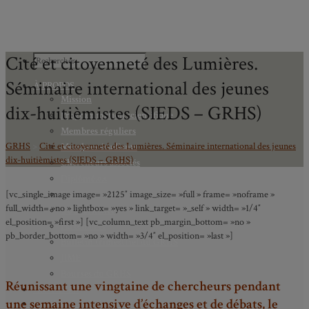
Cité et citoyenneté des Lumières.
Séminaire international des jeunes
À PROPOS
Mission
dix-huitièmistes (SIEDS – GRHS)
Programmation scientifique
Membres réguliers
GRHS
>
Cité et citoyenneté des Lumières. Séminaire international des jeunes
Membres étudiants
dix-huitièmistes (SIEDS – GRHS)
Chercheurs associés
Diplômé.e.s
[vc_single_image image= »2125″ image_size= »full » frame= »noframe »
Statuts
full_width= »no » lightbox= »yes » link_target= »_self » width= »1/4″
Gouvernance
el_position= »first »] [vc_column_text pb_margin_bottom= »no »
Partenaires
pb_border_bottom= »no » width= »3/4″ el_position= »last »]
Bulletin trimestriel du GRHS
JIME
Bourses du GRHS
Réunissant une vingtaine de chercheurs pendant
ARCHIVES
une semaine intensive d’échanges et de débats, le
PROJETS EN COURS