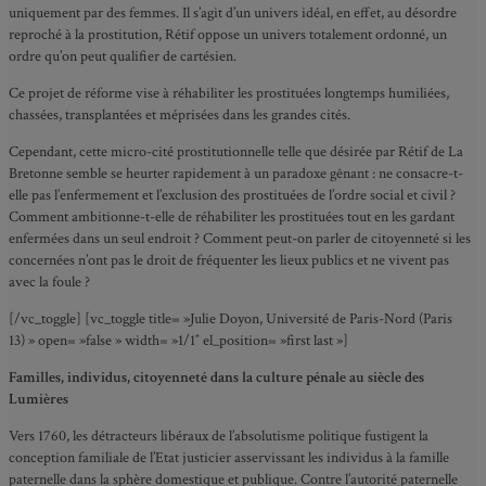
uniquement par des femmes. Il s’agit d’un univers idéal, en effet, au désordre
reproché à la prostitution, Rétif oppose un univers totalement ordonné, un
ordre qu’on peut qualifier de cartésien.
Ce projet de réforme vise à réhabiliter les prostituées longtemps humiliées,
chassées, transplantées et méprisées dans les grandes cités.
Cependant, cette micro-cité prostitutionnelle telle que désirée par Rétif de La
Bretonne semble se heurter rapidement à un paradoxe gênant : ne consacre-t-
elle pas l’enfermement et l’exclusion des prostituées de l’ordre social et civil ?
Comment ambitionne-t-elle de réhabiliter les prostituées tout en les gardant
enfermées dans un seul endroit ? Comment peut-on parler de citoyenneté si les
concernées n’ont pas le droit de fréquenter les lieux publics et ne vivent pas
avec la foule ?
[/vc_toggle] [vc_toggle title= »Julie Doyon, Université de Paris-Nord (Paris
13) » open= »false » width= »1/1″ el_position= »first last »]
Familles, individus, citoyenneté dans la culture pénale au siècle des
Lumières
Vers 1760, les détracteurs libéraux de l’absolutisme politique fustigent la
conception familiale de l’Etat justicier asservissant les individus à la famille
paternelle dans la sphère domestique et publique. Contre l’autorité paternelle