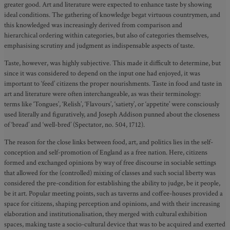
greater good. Art and literature were expected to enhance taste by showing
ideal conditions. The gathering of knowledge begat virtuous countrymen, and
this knowledged was increasingly derived from comparison and
hierarchical ordering within categories, but also of categories themselves,
emphasising scrutiny and judgment as indispensable aspects of taste.
Taste, however, was highly subjective. This made it difficult to determine, but
since it was considered to depend on the input one had enjoyed, it was
important to ‘feed’ citizens the proper nourishments. Taste in food and taste in
art and literature were often interchangeable, as was their terminology:
terms like ‘Tongues’, ‘Relish’, ‘Flavours’, ‘satiety’, or ‘appetite’ were consciously
used literally and figuratively, and Joseph Addison punned about the closeness
of ‘bread’ and ‘well-bred’ (Spectator, no. 504, 1712).
The reason for the close links between food, art, and politics lies in the self-
conception and self-promotion of England as a free nation. Here, citizens
formed and exchanged opinions by way of free discourse in sociable settings
that allowed for the (controlled) mixing of classes and such social liberty was
considered the pre-condition for establishing the ability to judge, be it people,
be it art. Popular meeting points, such as taverns and coffee-houses provided a
space for citizens, shaping perception and opinions, and with their increasing
elaboration and institutionalisation, they merged with cultural exhibition
spaces, making taste a socio-cultural device that was to be acquired and exerted