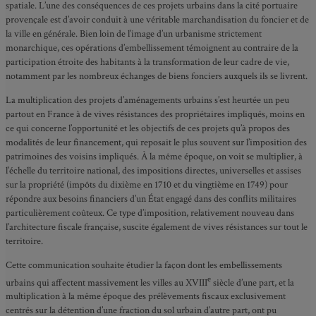
spatiale. L’une des conséquences de ces projets urbains dans la cité portuaire
provençale est d’avoir conduit à une véritable marchandisation du foncier et de
la ville en générale. Bien loin de l’image d’un urbanisme strictement
monarchique, ces opérations d’embellissement témoignent au contraire de la
participation étroite des habitants à la transformation de leur cadre de vie,
notamment par les nombreux échanges de biens fonciers auxquels ils se livrent.
La multiplication des projets d’aménagements urbains s’est heurtée un peu
partout en France à de vives résistances des propriétaires impliqués, moins en
ce qui concerne l’opportunité et les objectifs de ces projets qu’à propos des
modalités de leur financement, qui reposait le plus souvent sur l’imposition des
patrimoines des voisins impliqués. À la même époque, on voit se multiplier, à
l’échelle du territoire national, des impositions directes, universelles et assises
sur la propriété (impôts du dixième en 1710 et du vingtième en 1749) pour
répondre aux besoins financiers d’un État engagé dans des conflits militaires
particulièrement coûteux. Ce type d’imposition, relativement nouveau dans
l’architecture fiscale française, suscite également de vives résistances sur tout le
territoire.
Cette communication souhaite étudier la façon dont les embellissements
e
urbains qui affectent massivement les villes au XVIII
siècle d’une part, et la
multiplication à la même époque des prélèvements fiscaux exclusivement
centrés sur la détention d’une fraction du sol urbain d’autre part, ont pu