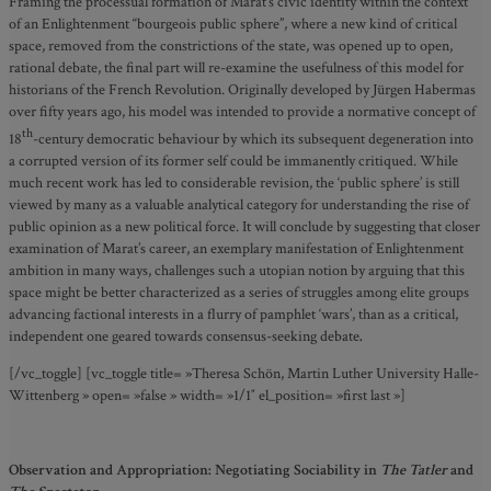
Framing the processual formation of Marat’s civic identity within the context
of an Enlightenment “bourgeois public sphere”, where a new kind of critical
space, removed from the constrictions of the state, was opened up to open,
rational debate, the final part will re-examine the usefulness of this model for
historians of the French Revolution. Originally developed by Jürgen Habermas
over fifty years ago, his model was intended to provide a normative concept of
th
18
-century democratic behaviour by which its subsequent degeneration into
a corrupted version of its former self could be immanently critiqued. While
much recent work has led to considerable revision, the ‘public sphere’ is still
viewed by many as a valuable analytical category for understanding the rise of
public opinion as a new political force. It will conclude by suggesting that closer
examination of Marat’s career, an exemplary manifestation of Enlightenment
ambition in many ways, challenges such a utopian notion by arguing that this
space might be better characterized as a series of struggles among elite groups
advancing factional interests in a flurry of pamphlet ‘wars’, than as a critical,
independent one geared towards consensus-seeking debate
.
[/vc_toggle] [vc_toggle title= »Theresa Schön, Martin Luther University Halle-
Wittenberg » open= »false » width= »1/1″ el_position= »first last »]
Observation and Appropriation: Negotiating Sociability in
The Tatler
and