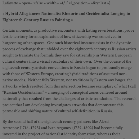
Lafayette » open= »false » width= »1/1″ el_position= »first last »]
« Hybrid Allegiances: Nationalist Rhetoric and Occidentalist Longing in
Eighteenth-Century Russian Painting »
Certain moments, as productive encounters with lasting reverberations, prove
fertile territory for an exploration of how citizenship was conceived in
burgeoning urban spaces. One such historical instance exists in the dynamic
process of exchange that unfolded over the eighteenth century as Russian artists
sought to translate the formula they saw for citizenship in Western European
cultural centers into a visual vocabulary of their own. Over the course of the
eighteenth century, artistic conventions in Russia began to profoundly merge
with those of Western Europe, creating hybrid traditions of assumed non-
native modes. Neither fully Western, nor traditionally Eastern any longer, the
artworks which resulted from this intersection became exemplary of what I call
“Russian Occidentalism” – a merging of conceptual zones centered around
nationality that resulted from the challenges of artistic translation. The research
project that I am developing investigates artworks that demonstrate this
permeable and shifting nature of cultural self-definition in Russia.
By the second half of the eighteenth century, painters like Alexei
Antropov (1716–1795) and Ivan Argunov (1729–1802) had become fully
invested in the project of nationalist identity formation, whereas their