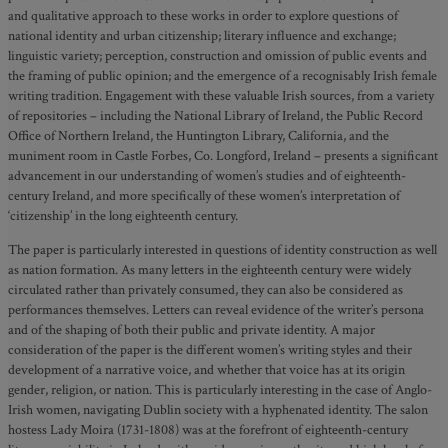
and qualitative approach to these works in order to explore questions of
national identity and urban citizenship; literary influence and exchange;
linguistic variety; perception, construction and omission of public events and
the framing of public opinion; and the emergence of a recognisably Irish female
writing tradition. Engagement with these valuable Irish sources, from a variety
of repositories – including the National Library of Ireland, the Public Record
Office of Northern Ireland, the Huntington Library, California, and the
muniment room in Castle Forbes, Co. Longford, Ireland – presents a significant
advancement in our understanding of women’s studies and of eighteenth-
century Ireland, and more specifically of these women’s interpretation of
‘citizenship’ in the long eighteenth century.
The paper is particularly interested in questions of identity construction as well
as nation formation. As many letters in the eighteenth century were widely
circulated rather than privately consumed, they can also be considered as
performances themselves. Letters can reveal evidence of the writer’s persona
and of the shaping of both their public and private identity. A major
consideration of the paper is the different women’s writing styles and their
development of a narrative voice, and whether that voice has at its origin
gender, religion, or nation. This is particularly interesting in the case of Anglo-
Irish women, navigating Dublin society with a hyphenated identity. The salon
hostess Lady Moira (1731-1808) was at the forefront of eighteenth-century