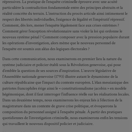
répressives. La pratique de l’enquête criminelle éprouve avec une acuité
particulière la contradiction fondamentale entre des principes abstraits et la
réalité concrète du terrain. L’instruction du procès articule ainsi intimement le
respect des libertés individuelles, l’exigence de légalité et l’impératif répressif.
Comment, dès lors, mener l’enquête légalement face aux crises extrêmes ?
Comment gérer l’exception révolutionnaire sans violer la loi qui ordonne le
nouveau système pénal ? Comment composer avec la pression populaire durant
les opérations d’investigation, alors même que le nouveau personnel de
l’enquête est soumis aux aléas des logiques électorales ?
Dans cette communication, nous examinerons en premier lieu la nature du
système judiciaire et policier établi sous la Révolution genevoise, qui pose
d’emblée la question de ses sources d’inspiration. L’œuvre législative de
l’Assemblée nationale genevoise (1793) illustre autant le dynamisme de la
culture républicaine que l’impact du contexte européen. L’élan messianique des
patriotes francophiles érige ainsi le « constitutionnalisme jacobin » en modèle
hégémonique, dont il faut interroger l’influence réelle sur les réalisations locales.
Dans un deuxième temps, nous examinerons les enjeux liés à l’élection de la
magistrature dans un contexte de grave crise politique, et évoquerons la
composition du personnel assigné à l’enquête pénale. À partir des pratiques
quotidiennes de l’investigation criminelle, nous examinerons enfin les tensions
qui travaillent le nouveau dispositif policier et judiciaire.