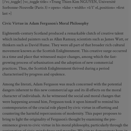
[/vc_toggle] [vc_toggle title= »Trung Thien Kim NGUYEN, Université
Sorbonne-Nouvelle (Paris 3) » open= »false » width= »1/1″ el_position= »first
last »]
Civic Virtue in Adam Ferguson’s Moral Philosophy
Eighteenth-century Scotland produced a remarkable clutch of creative talent
which included painters such as Allan Ramsay, scientists such as James Watt, or
thinkers such as David Hume. They were all part of that broader rich cultural
movement known as the Scottish Enlightenment. This creative surge occurred
in a time and place that witnessed major changes, among which the fast-
growing process of urbanisation and the adoption of new commercial
practices. Thus, the Scottish Enlightenment thrived during a period
characterised by progress and opulence.
Among the literati, Adam Ferguson was much concerned with the potential
dangers inherent to this new commercial age and its ill effects on the moral
character of individuals. As he witnessed the social and moral changes that
were happening around him, Ferguson took it upon himself to remind his
contemporaries of the crucial role played by civic virtue in offsetting and
countering the harmful repercussions of modernity. This paper proposes to
bring to light the originality of Ferguson’s thought by examining the pre-
eminence given to civic virtue in his moral philosophy, particularly through the
conjunction of civic-mindedness and morality. We aim to demonstrate how, in