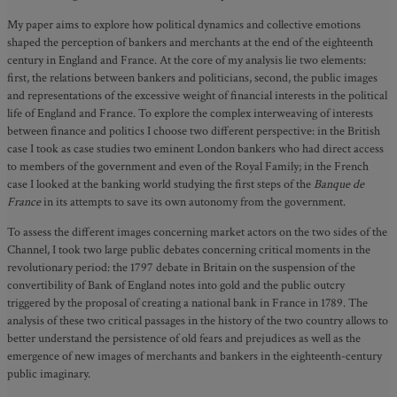
My paper aims to explore how political dynamics and collective emotions
shaped the perception of bankers and merchants at the end of the eighteenth
century in England and France. At the core of my analysis lie two elements:
first, the relations between bankers and politicians, second, the public images
and representations of the excessive weight of financial interests in the political
life of England and France. To explore the complex interweaving of interests
between finance and politics I choose two different perspective: in the British
case I took as case studies two eminent London bankers who had direct access
to members of the government and even of the Royal Family; in the French
case I looked at the banking world studying the first steps of the
Banque de
France
in its attempts to save its own autonomy from the government.
To assess the different images concerning market actors on the two sides of the
Channel, I took two large public debates concerning critical moments in the
revolutionary period: the 1797 debate in Britain on the suspension of the
convertibility of Bank of England notes into gold and the public outcry
triggered by the proposal of creating a national bank in France in 1789. The
analysis of these two critical passages in the history of the two country allows to
better understand the persistence of old fears and prejudices as well as the
emergence of new images of merchants and bankers in the eighteenth-century
public imaginary.