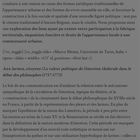
conduire à une remise en cause des formes juridiques traditionnelles de
l’appartenance urbaine et des formes du vivre ensemble en ville, et favoriser la
construction à la fois sociale et spatiale d’une nouvelle figure politique : non pas
le citoyen traditionnel d’Ancien Régime, mais le citadin. Nous proposons ainsi
une
exploration des liens ayant pu exister entre participation à la fabrique
territoriale, imposition foncière et droits de l’appartenance locale à une
communauté urbaine
.
[/vc_toggle] [vc_toggle title= »Marco Menin, Université de Turin, Italie »
open= »false » width= »1/1″ el_position= »first last »]
Aux larmes, citoyens ! La valeur politique de l’émotion théâtrale dans le
débat des philosophes (1757-1773)
Le but de ma communication est d’analyser la relation entre le mécanisme
sympathique de la circulation de l’émotion, typique du théâtre, et la
« construction » de la citoyenneté dans le débat philosophique du XVIIIe siècle
en France, à partir de la représentation des pleurs et des larmes. En plus de
marquer l’apothéose de la raison des Lumières, la période à peu près entre
l’accession au trône de Louis XV et la Restauration se révèle en fait décisive
dans la définition de la notion moderne d’émotion. Cette période est marquée
par le développement d’un nouvel code esthétique et moral axé sur
l’exaspération du pathos et sur une utilisation hyperbolique de larmes : celles-ci