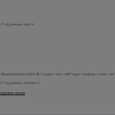
″ el_position= »first »]
s Montréal (Québec) H2X 3R7 Canada » size= »300″ type= »roadmap » zoom= »14″ w
el_position= »first last »]
ntactez-nous