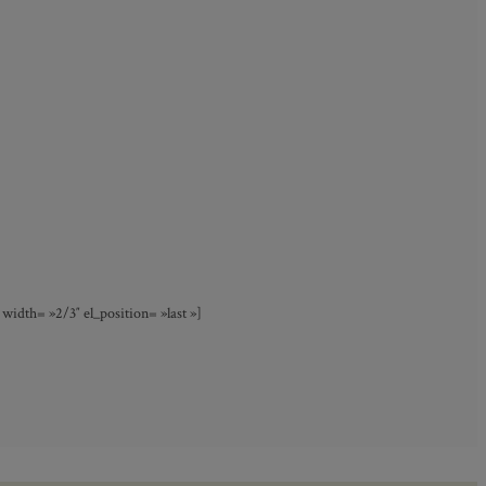
idth= »2/3″ el_position= »last »]