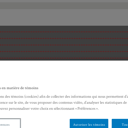
s en matière de témoins
ons des témoins (cookies) afin de collecter des informations qui nous permettent d’
ence sur le site, de vous proposer des contenus vidéo, d’analyser les statistiques de
ouvez personnaliser votre choix en sélectionnant « Préférences ».
ité
érences
Autoriser les témoins
Tout