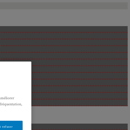
améliorer
 fréquentation,
 refuser