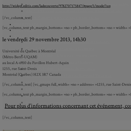
Axe 2 : Réputation, célébrité et popularité dans l’espace public
http://widget.editis.com/ladecouverte/9782707175847/#page/1/mode/1up
Axe 3 : Diffusion, circulation et appropriation des savoirs
Axe 4 : Conflits, justice et régulation sociale
[/vc_column_text]
BIBLIOTHÈQUE
[vc_column_text pb_margin_bottom= »no » pb_border_bottom= »no » width= »1/3
LECTURES
MÉDIATHÈQUE
le vendredi 29 novembre 2013, 14h30
CINÉ-HISTOIRE – Voyage dans le cinéma japonais
CINÉ-HISTOIRE – La femme à la caméra
Université du Québec à Montréal
CINÉ-HISTOIRE – L’histoire comme chaos
(Métro Berri-UQAM)
CINÉ-HISTOIRE – Rome face à l’histoire
au local A-6110 du Pavillon Hubert-Aquin
1255, rue Saint-Denis
CINÉ-HISTOIRE – À l’ombre du 19e siècle
Montréal (Québec) H2X 3R7 Canada
CINÉ-HISTOIRE – Sous l’œil de Bertrand Tavernier
CINÉ-HISTOIRE – L’histoire au tribunal
[/vc_column_text] [vc_gmaps full_width= »no » address= »1255, rue Saint-Deni
CINÉ-HISTOIRE – Le 18e siècle à l’écran
[vc_column_text pb_margin_bottom= »no » pb_border_bottom= »no » width= »1/1″ 
CINÉ-HISTOIRE – Kubrick historien
Perspectives citoyennes
Pour plus d’informations concernant cet événement, co
[/vc_column_text]