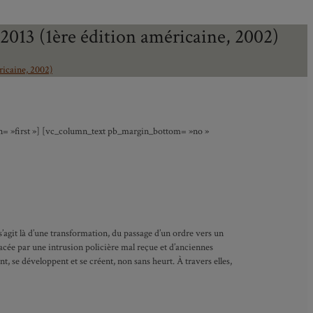
 2013 (1ère édition américaine, 2002)
ricaine, 2002)
on= »first »] [vc_column_text pb_margin_bottom= »no »
s’agit là d’une transformation, du passage d’un ordre vers un
lacée par une intrusion policière mal reçue et d’anciennes
t, se développent et se créent, non sans heurt. À travers elles,