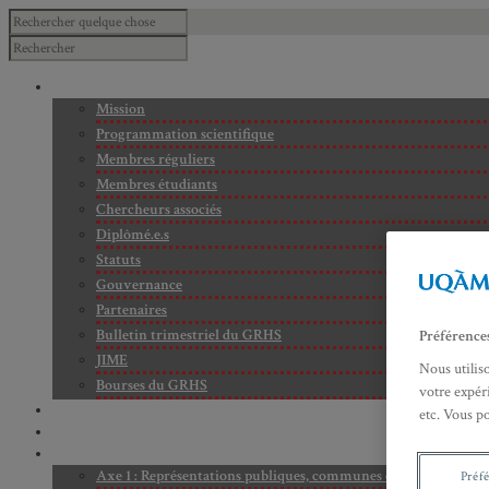
À PROPOS
Mission
Programmation scientifique
Membres réguliers
Membres étudiants
Chercheurs associés
Diplômé.e.s
Statuts
Gouvernance
Partenaires
Bulletin trimestriel du GRHS
Préférence
JIME
Nous utilis
Bourses du GRHS
votre expéri
ARCHIVES
etc. Vous p
PROJETS EN COURS
AXES DE RECHERCHE
Axe 1 : Représentations publiques, communes et privées de la C
Préf