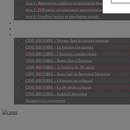
Axe 2 : Réputation, célébrité et popularité dans l’espace public
Axe 3 : Diffusion, circulation et appropriation des savoirs
Axe 4 : Conflits, justice et régulation sociale
BIBLIOTHÈQUE
LECTURES
MÉDIATHÈQUE
CINÉ-HISTOIRE – Voyage dans le cinéma japonais
CINÉ-HISTOIRE – La femme à la caméra
CINÉ-HISTOIRE – L’histoire comme chaos
CINÉ-HISTOIRE – Rome face à l’histoire
CINÉ-HISTOIRE – À l’ombre du 19e siècle
CINÉ-HISTOIRE – Sous l’œil de Bertrand Tavernier
CINÉ-HISTOIRE – L’histoire au tribunal
CINÉ-HISTOIRE – Le 18e siècle à l’écran
CINÉ-HISTOIRE – Kubrick historien
Perspectives citoyennes