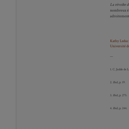
La révolte d
nombreux élé
adroitement
Kathy Leduc
Université d
—
1. C. Judde de 
2.
Ibid.,
p. 19.
3.
Ibid.,
p. 275.
4.
Ibid.,
p. 244.