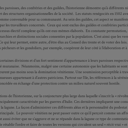
 des paroisses, des confréries et des guildes, l’historienne démontre qu’à différents 
t des structures organisationnelles de la société. Les statuts renégociés en 1502 ave
omme convenable pour sa communauté. Au sein des guildes, cet aspect se manifeste 
par les travailleurs concernés. Ceux qui sont exclus des guildes et confréries partic
ocessus électif complexe qu’ils ont eux-mêmes élaborés. En constante permutation,
rarchies et distinctions sociales consenties par la population. C’est ainsi que les ver
 qui leur permet, entre autre, d’être élus au Conseil des trente et de voter des lois.
 pêcheurs et les gondoliers, par exemple, coopèrent de leur côté à l’élaboration et à
certaines divisions et d’un fort sentiment d’appartenance à leurs paroisses respective
uranaise. Néanmoins, malgré une certaine autonomie que les habitants se sont négo
eurent pas moins sous la domination vénitienne. Une soumission perceptible à trave
ueuses appartenant à d’autres patriciens. Partout sur l’île, les références à la séré
oncédée en échange d’une protection contre un milieu naturel souvent hostile.
ions de l’historienne, sur la conjoncture plus large dans laquelle s’inscrit la « révo
ncipalement caractérisée par les guerres d’Italie. Ces dernières impliquent une consc
 la lagune. La façon d’administrer ces différents aléas et la personnalité du podesta
 principale. Le pouvoir vénitien ne peut passer outre ce qu’il perçoit comme un affro
ut aussi éviter que ne s’aggrave et ne se répande dans la lagune ce type de contestati
 rétablir l’ordre et faire de toutes les versions qui circulent un seul « récit vrai » e