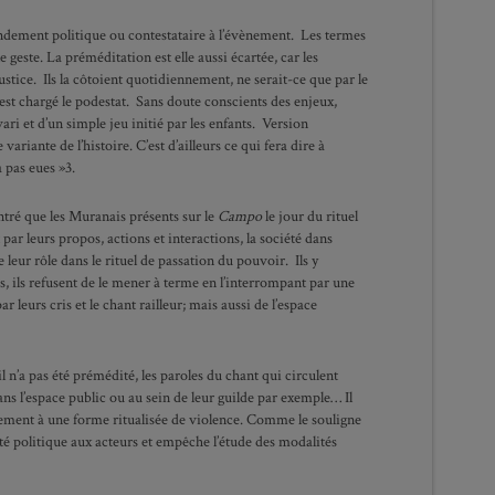
fondement politique ou contestataire à l’évènement. Les termes
este. La préméditation est elle aussi écartée, car les
stice. Ils la côtoient quotidiennement, ne serait-ce que par le
t est chargé le podestat. Sans doute conscients des enjeux,
ari et d’un simple jeu initié par les enfants. Version
ariante de l’histoire. C’est d’ailleurs ce qui fera dire à
a pas eues »3.
ontré que les Muranais présents sur le
Campo
le jour du rituel
par leurs propos, actions et interactions, la société dans
e leur rôle dans le rituel de passation du pouvoir.
Ils y
s, ils refusent de le mener à terme en l’interrompant par une
leurs cris et le chant railleur; mais aussi de l’espace
l n’a pas été prémédité, les paroles du chant qui circulent
ns l’espace public ou au sein de leur guilde par exemple… Il
ctement à une forme ritualisée de violence. Comme le souligne
ité politique aux acteurs et empêche l’étude des modalités