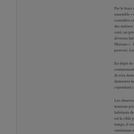
Par le biais
ensemble » e
considère c
des métiers 
curé, un pr
diverses hié
Murano ». Ce
pouvoir. Les
En dépit de 
communauté m
ils n’en dem
demeures lux
cependant c
Les observat
tensions pri
habitants de
est la cible
temps, il ve
vénitienne de