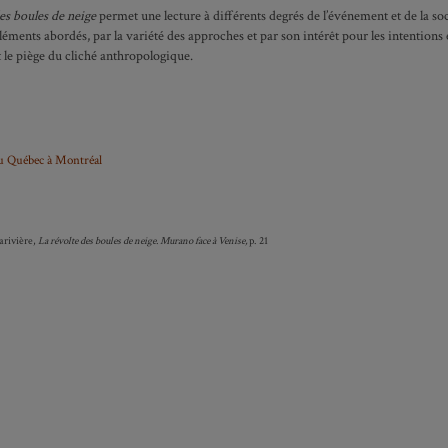
es boules de neige
permet une lecture à différents degrés de l’événement et de la soci
ments abordés, par la variété des approches et par son intérêt pour les intentions e
 le piège du cliché anthropologique.
u Québec à Montréal
Larivière,
La révolte des boules de neige. Murano face à Venise
,
p. 21