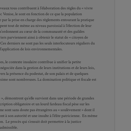
niveaux tous contribuent à l’élaboration des règles du « vivre
c Venise, le sont en fonction de ce que la population
par la prise en charge des règlements entourant la pratique
ipent tout de même au niveau paroissial à l’élection de leur
 s’ordonnent au cœur de la communauté et des guildes
riers parviennent ainsi à obtenir le statut de « citoyen de
 Ces derniers ne sont pas les seuls interlocuteurs réguliers du
 l’application de lois environnementales.
s, le contexte insulaire contribue à unifier la petite
ciée dans la gestion de leurs institutions et de leurs lois,
rs la présence du podestat, de son palais et de quelques
nissime sont nombreuses. La domination politique et fiscale est
lte », démontrent qu’elle survient dans une période de grandes
ription obligatoire et un lourd fardeau fiscal pèse sur les
t ne sont sans doute pas étrangères au « soulèvement » dont il
nt à son autorité et une insulte à l’élite patricienne. En même
on. Le procès qui s’ensuit doit permettre à la justice
t admissible.