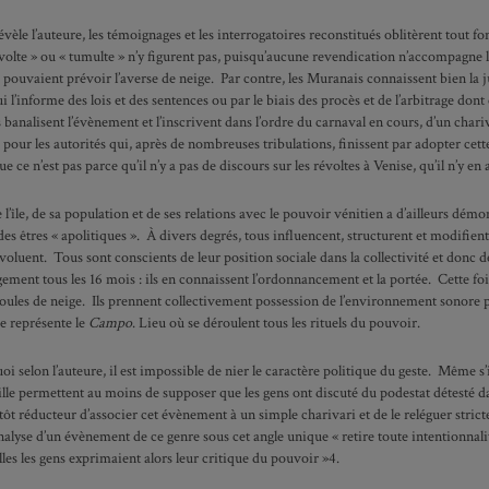
èle l’auteure, les témoignages et les interrogatoires reconstitués oblitèrent tout 
lte » ou « tumulte » n’y figurent pas, puisqu’aucune revendication n’accompagne le g
 pouvaient prévoir l’averse de neige. Par contre, les Muranais connaissent bien la ju
ui l’informe des lois et des sentences ou par le biais des procès et de l’arbitrage don
 banalisent l’évènement et l’inscrivent dans l’ordre du carnaval en cours, d’un chariv
e pour les autorités qui, après de nombreuses tribulations, finissent par adopter cette v
ue ce n’est pas parce qu’il n’y a pas de discours sur les révoltes à Venise, qu’il n’y en 
l’île, de sa population et de ses relations avec le pouvoir vénitien a d’ailleurs dém
des êtres « apolitiques ». À divers degrés, tous influencent, structurent et modifient 
 évoluent. Tous sont conscients de leur position sociale dans la collectivité et donc d
ement tous les 16 mois : ils en connaissent l’ordonnancement et la portée. Cette foi
boules de neige. Ils prennent collectivement possession de l’environnement sonore par 
e représente le
Campo
. Lieu où se déroulent tous les rituels du pouvoir.
oi selon l’auteure, il est impossible de nier le caractère politique du geste. Même s’i
ille permettent au moins de supposer que les gens ont discuté du podestat détesté da
tôt réducteur d’associer cet évènement à un simple charivari et de le reléguer stri
’analyse d’un évènement de ce genre sous cet angle unique « retire toute intentionnal
lles les gens exprimaient alors leur critique du pouvoir »4.