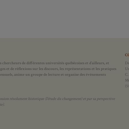
C
 chercheurs de différentes universités québécoises et d’ailleurs, et
Dé
 et de réflexions sur les discours, les représentations et les pratiques
Un
mensuels, anime un groupe de lecture et
organise des événements
C.
Mo
(5
ion résolument historique (l’étude du changement) et par sa perspective
ie).