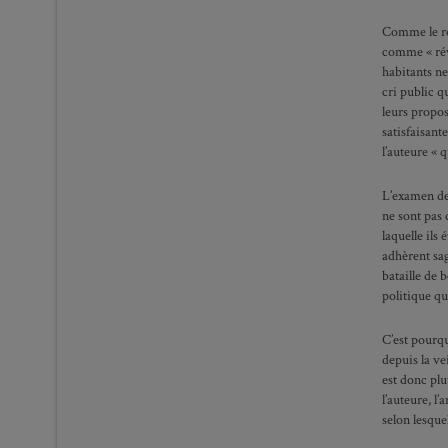
Comme le rév
comme « révo
habitants ne
cri public q
leurs propos
satisfaisant
l’auteure « q
L’examen de 
ne sont pas 
laquelle ils
adhèrent sag
bataille de 
politique qu
C’est pourqu
depuis la ve
est donc plu
l’auteure, l
selon lesque