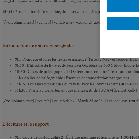
[vc_tabs type= »standard » width= »1/1″ el_position= »first last »] [vc_tab tit
15h15 :
Présentation de la semaine, des intervenants, des participants, suivie d’u
[/vc_column_text] [/vc_tab] [vc_tab title= »Lundi 27 août »] [vc_column_text p
Introduction aux sources originales
9h :
Pourquoi étudier les textes originaux ? (Piroska Nagy et Jacques Dala
9h30 :
L’histoire du livre et de l’écrit en Occident de 500 à 1600 (Elodie 
11h30 :
Cours de paléographie 1 : De l’écriture romaine à l’écriture caroline
14h :
Atelier de paléographie :
Exercice de transcription par groupes
15h15 :
Les aspects pratiques du travail avec les sources écrites 400–1600
16h30 :
Visite au Département des manuscrits de l’UQAM (Benoît Kelly)
[/vc_column_text] [/vc_tab] [vc_tab title= »Mardi 28 août »] [vc_column_text 
L’écriture et le support
9h :
Cours de paléographie 2 : Écriture gothique et humaniste (1100-1400