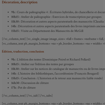
Décoration, description
9h :
Cours de paléographie 4 : Écritures hybrides, de chancellerie et doc
10h15 :
Atelier de paléographie : Exercices de transcription par groupes
11h30 :
Décoration et autres aspects paratextuels des manuscrits (Claudia
14h :
Décoration et autres aspects paratextuels des livres imprimés ancien
15h15 :
Visite au Département des Manuscrits de McGill
[/vc_column_text] [vc_single_image image_size= »full » frame= »noframe » full_wid
[vc_column_text pb_margin_bottom= »no » pb_border_bottom= »no » width= »1/1″ 
Édition, traduction, conclusion
9h :
L’édition des textes (Dominique Poirel et Richard Pollard)
10h15 :
Atelier sur l’édition des textes par groupes
11h30 :
Atelier sur les notices de catalogue de manuscrits ou de livres im
14h :
L’histoire des bibliothèques, l’accordéoniste (François Bougard)
15h15 :
Conclusion : L’historien et le retour aux manuscrits (table ronde)
16h30 :
Discussion de clôture
17h :
Pot de clôture
[/vc_column_text] [/vc_tab] [/vc_tabs]
[vc_column_text pb_margin_bottom= »no » pb_border_bottom= »no » width= »1/3