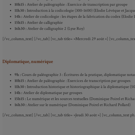
10h15 :
Atelier de paléographie : Exercice de transcription par groupe
11h30 :
Introduction à la codicologie (300-1600) (Elodie Lévêque et Jacqu
14h :
Atelier de codicologie : les étapes de la fabrication du codex (Elodie
15h15 :
Atelier de calligraphie
16h30 :
Atelier de calligraphie 2 (Lyse Roy)
[/vc_column_text] [/vc_tab] [vc_tab title= »Mercredi 29 août »] [vc_column_te
Diplomatique, numérique
9h :
Cours
de paléographie 3 : Écritures de la pratique, diplomatique nota
10h15 :
Atelier de paléographie : Exercices de transcription par groupes
11h30 :
Introduction historique et historiographique à la diplomatique (5
14h :
Atelier de diplomatique par groupes
15h15 :
Le numérique et les sources textuelles (Dominique Poirel et Richa
16h30 :
Atelier sur le numérique (Dominique Poirel et Richard Pollard)
[/vc_column_text] [/vc_tab] [vc_tab title= »Jeudi 30 août »] [vc_column_text p