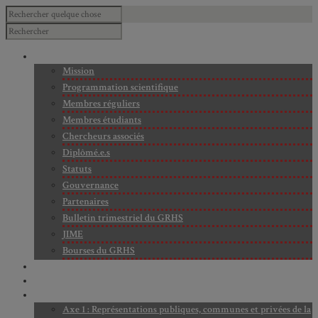
À PROPOS
Mission
Programmation scientifique
Membres réguliers
Membres étudiants
Chercheurs associés
Diplômé.e.s
Statuts
Gouvernance
Partenaires
Bulletin trimestriel du GRHS
JIME
Bourses du GRHS
ARCHIVES
PROJETS EN COURS
AXES DE RECHERCHE
Axe 1 : Représentations publiques, communes et privées de la