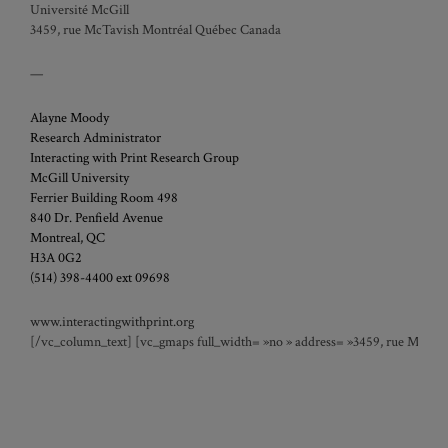
Université McGill
3459, rue McTavish Montréal Québec Canada
—
Alayne Moody
Research Administrator
Interacting with Print Research Group
McGill University
Ferrier Building Room 498
840 Dr. Penfield Avenue
Montreal, QC
H3A 0G2
(514) 398-4400 ext 09698
www.interactingwithprint.org
[/vc_column_text] [vc_gmaps full_width= »no » address= »3459, rue McTavi