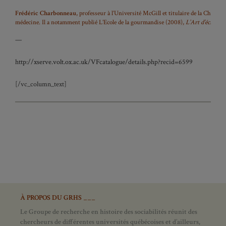
Frédéric Charbonneau
, professeur à l’Université McGill et titulaire de la Chaire
médecine. Il a notamment publié L’Ecole de la gourmandise (2008),
L’Art d’écrire la
—
http://xserve.volt.ox.ac.uk/VFcatalogue/details.php?recid=6599
[/vc_column_text]
À PROPOS DU GRHS ___
Le Groupe de recherche en histoire des sociabilités réunit des
chercheurs de différentes universités québécoises et d’ailleurs,