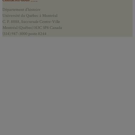
Département d’histoire
Université du Québec à Montréal
C. P. 8888, Succursale Centre-Ville
Montréal (Québec) H3C 3P8 Canada
(514) 987-3000 poste 8244