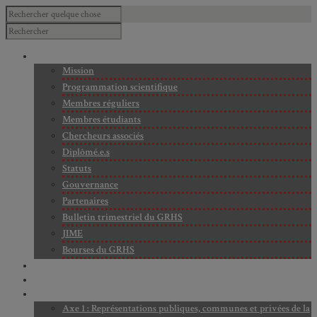
À PROPOS
Mission
Programmation scientifique
Membres réguliers
Membres étudiants
Chercheurs associés
Diplômé.e.s
Statuts
Gouvernance
Partenaires
Bulletin trimestriel du GRHS
JIME
Bourses du GRHS
ARCHIVES
PROJETS EN COURS
AXES DE RECHERCHE
Axe 1 : Représentations publiques, communes et privées de la