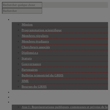
À PROPOS
Mission
Programmation scientifique
Membres réguliers
Membres étudiants
Chercheurs associés
Diplômé.e.s
Statuts
Gouvernance
Partenaires
Bulletin trimestriel du GRHS
JIME
Bourses du GRHS
ARCHIVES
PROJETS EN COURS
AXES DE RECHERCHE
Axe 1 : Représentations publiques, communes et privées de la