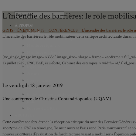
L’incendie des barrières: le rôle mobilis
À PROPOS
GRHS
>
ÉVÉNEMENTS
>
CONFÉRENCES
>
L’incendie des barrières: le rôle 
Mission
L’incendie des barrières: le rôle mobilisateur de la critique architecturale durant 
Programmation scientifique
Membres réguliers
Membres étudiants
[vc_single_image image= »3336″ image_size= »large » frame= »noframe » full_widt
Chercheurs associés
13 juillet 1789, 1790, BnF, eau-forte, Cabinet des estampes. » width= »1/3″ el_
Diplômé.e.s
Statuts
Gouvernance
Le vendredi 18 janvier 2019
Partenaires
Bulletin trimestriel du GRHS
Une conférence de Christina Contandriopoulos (UQAM)
JIME
Bourses du GRHS
—
ARCHIVES
PROJETS EN COURS
Cette conférence fera état de la réception critique du mur des Fermier Généraux 
AXES DE RECHERCHE
anonyme de 1787 en témoigne, “le mur murant Paris rend Paris murmurant” et cons
Axe 1 : Représentations publiques, communes et privées de la C
nouveaux critères d’évaluation de l’architecture visant à mobiliser « l’opinion p