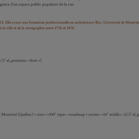
rgence d’un espace public populaire de la rue.
2. Elle a reçu une formation professionnelle en architecture (Bsc, Université de Montréal)
 la ville et de la cartographie entre 1750 et 1870.
″ el_position= »first »]
, Montréal (Québec) » size= »300″ type= »roadmap » zoom= »14″ width= »2/3″ el_