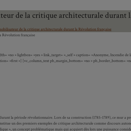
ateur de la critique architecturale durant
mobilisateur de la critique architecturale durant la Révolution française
la Révolution française
h= »no » lightbox= »yes » link_target= »_self » caption= »Anonyme, Incendie de la 
position= »first »] [vc_column_text pb_margin_bottom= »no » pb_border_bottom= »no
durant la période révolutionnaire. Lors de sa construction (1785-1789), ce mur a p
titue un des premiers exemples de critique architecturale comme discours autonom
ité
ublique », un concept problématique mais qui acquiert dès lors une puissance considé