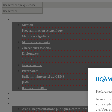
À PROPOS
Mission
Programmation scientifique
Membres réguliers
Membres étudiants
Chercheurs associés
Diplômé.e.s
Statuts
Gouvernance
Partenaires
Bulletin trimestriel du GRHS
JIME
Bourses du GRHS
Préférence
ARCHIVES
PROJETS EN COURS
Nous utilis
AXES DE RECHERCHE
votre expéri
Axe 1 : Représentations publiques, communes et privées de la C
etc. Vous p