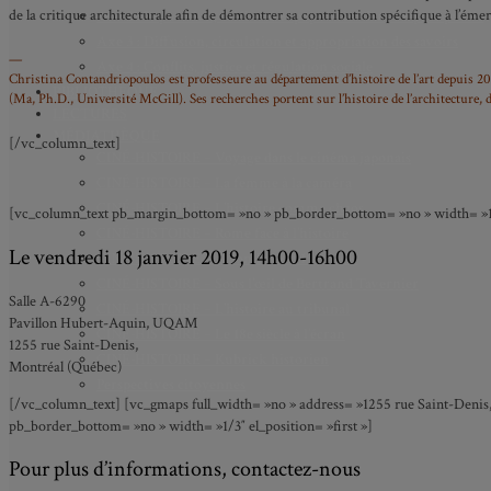
de la critique architecturale afin de démontrer sa contribution spécifique à l’éme
Axe 2 : Réputation, célébrité et popularité dans l’espace public
Axe 3 : Diffusion, circulation et appropriation des savoirs
—
Axe 4 : Conflits, justice et régulation sociale
Christina Contandriopoulos est professeure au département d’histoire de l’art depuis 201
BIBLIOTHÈQUE
(Ma, Ph.D., Université McGill). Ses recherches portent sur l’histoire de l’architecture, de
LECTURES
MÉDIATHÈQUE
[/vc_column_text]
CINÉ-HISTOIRE – Voyage dans le cinéma japonais
CINÉ-HISTOIRE – La femme à la caméra
CINÉ-HISTOIRE – L’histoire comme chaos
[vc_column_text pb_margin_bottom= »no » pb_border_bottom= »no » width= »1/3
CINÉ-HISTOIRE – Rome face à l’histoire
Le vendredi 18 janvier 2019, 14h00-16h00
CINÉ-HISTOIRE – À l’ombre du 19e siècle
CINÉ-HISTOIRE – Sous l’œil de Bertrand Tavernier
Salle A-6290
CINÉ-HISTOIRE – L’histoire au tribunal
Pavillon Hubert-Aquin, UQAM
CINÉ-HISTOIRE – Le 18e siècle à l’écran
1255 rue Saint-Denis,
CINÉ-HISTOIRE – Kubrick historien
Montréal (Québec)
Perspectives citoyennes
[/vc_column_text] [vc_gmaps full_width= »no » address= »1255 rue Saint-Denis
pb_border_bottom= »no » width= »1/3″ el_position= »first »]
Pour plus d’informations, contactez-nous