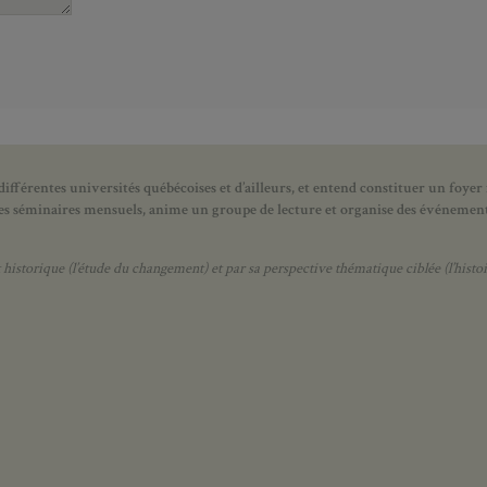
ifférentes universités québécoises et d’ailleurs, et entend constituer un foyer
 des séminaires mensuels, anime un groupe de lecture et
organise des événements
orique (l’étude du changement) et par sa perspective thématique ciblée (l’histoir