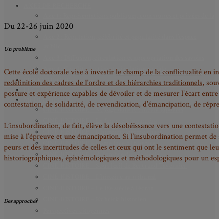
AXES DE RECHERCHE
Axe 1 : Représentations publiques, communes et privées de la
Du 22-26 juin 2020
Cité
Axe 2 : Réputation, célébrité et popularité dans l’espace
public
Un problème
Axe 3 : Diffusion, circulation et appropriation des savoirs
Axe 4 : Conflits, justice et régulation sociale
Cette école doctorale vise à investir
le champ de la conflictualité
en in
BIBLIOTHÈQUE
redéfinition des cadres de l’ordre et des hiérarchies traditionnels
, sou
LECTURES
posture et expérience capables de dévoiler et de mesurer l’écart entre
MÉDIATHÈQUE
contestation, de solidarité, de revendication, d’émancipation, de répre
CINÉ-HISTOIRE – Voyage dans le cinéma japonais
CINÉ-HISTOIRE – La femme à la caméra
L’insubordination, de fait, élève la désobéissance vers une contestatio
CINÉ-HISTOIRE – L’histoire comme chaos
mise à l’épreuve et une émancipation. Si l’insubordination permet de sa
CINÉ-HISTOIRE – Rome face à l’histoire
peurs et des incertitudes de celles et ceux qui ont le sentiment que leu
CINÉ-HISTOIRE – À l’ombre du 19e siècle
historiographiques, épistémologiques et méthodologiques pour un esp
CINÉ-HISTOIRE – Sous l’œil de Bertrand Tavernier
CINÉ-HISTOIRE – L’histoire au tribunal
CINÉ-HISTOIRE – Le 18e siècle à l’écran
CINÉ-HISTOIRE – Kubrick historien
Des approches
Perspectives citoyennes