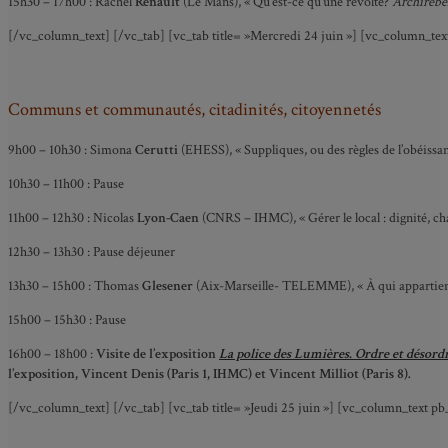
15h30 – 17h00 : Rachel
Renault
(Le Mans), « Qu’est-ce qu’une révolte?
Archirebe
[/vc_column_text] [/vc_tab] [vc_tab title= »Mercredi 24 juin »] [vc_column_tex
Communs et communautés, citadinités, citoyennetés
9h00 – 10h30 :
Simona
Cerutti
(EHESS), « Suppliques, ou des règles de l’obéissan
10h30 – 11h00 : Pause
11h00 – 12h30 : Nicolas
Lyon-Caen
(CNRS – IHMC), « Gérer le local : dignité, ch
12h30 – 13h30 : Pause déjeuner
13h30 – 15h00 : Thomas
Glesener
(Aix-Marseille- TELEMME), « À qui appartient l
15h00 – 15h30 : Pause
16h00 – 18h00 :
Visite de l’exposition
La police des Lumières. Ordre et désordr
l’exposition, Vincent Denis (Paris 1, IHMC) et Vincent Milliot (Paris 8).
[/vc_column_text] [/vc_tab] [vc_tab title= »Jeudi 25 juin »] [vc_column_text p