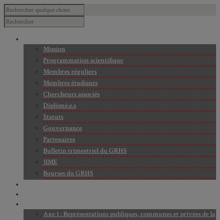
À PROPOS
Mission
Programmation scientifique
Membres réguliers
Membres étudiants
Chercheurs associés
Diplômé.e.s
Statuts
Gouvernance
Partenaires
Bulletin trimestriel du GRHS
JIME
Bourses du GRHS
ARCHIVES
PROJETS EN COURS
AXES DE RECHERCHE
Axe 1 : Représentations publiques, communes et privées de la