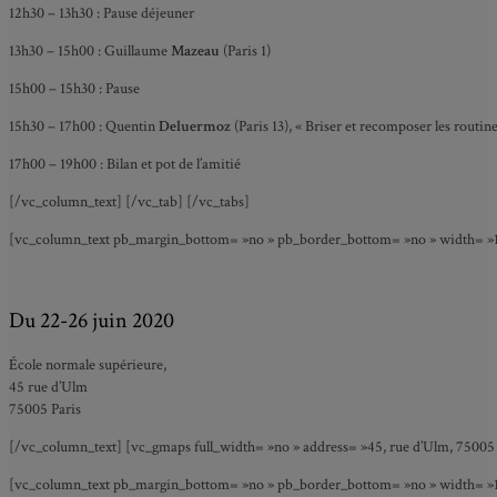
12h30 – 13h30 : Pause déjeuner
13h30 – 15h00 : Guillaume
Mazeau
(Paris 1)
15h00 – 15h30 : Pause
15h30 – 17h00 :
Quentin
Deluermoz
(Paris 13), « Briser et recomposer les routi
17h00 – 19h00 : Bilan et pot de l’amitié
[/vc_column_text] [/vc_tab] [/vc_tabs]
[vc_column_text pb_margin_bottom= »no » pb_border_bottom= »no » width= »1/3
Du 22-26 juin 2020
École normale supérieure,
45 rue d’Ulm
75005 Paris
[/vc_column_text] [vc_gmaps full_width= »no » address= »45, rue d’Ulm, 75005 
[vc_column_text pb_margin_bottom= »no » pb_border_bottom= »no » width= »1/1″ 