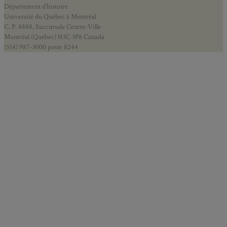
Département d’histoire
Université du Québec à Montréal
C. P. 8888, Succursale Centre-Ville
Montréal (Québec) H3C 3P8 Canada
(514) 987-3000 poste 8244