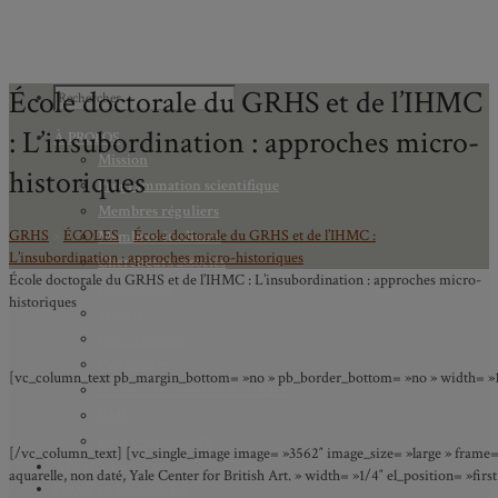
École doctorale du GRHS et de l’IHMC
: L’insubordination : approches micro-
À PROPOS
Mission
historiques
Programmation scientifique
Membres réguliers
GRHS
>
ÉCOLES
>
École doctorale du GRHS et de l’IHMC :
Membres étudiants
L’insubordination : approches micro-historiques
Chercheurs associés
École doctorale du GRHS et de l’IHMC : L’insubordination : approches micro-
Diplômé.e.s
historiques
Statuts
Gouvernance
Partenaires
[vc_column_text pb_margin_bottom= »no » pb_border_bottom= »no » width= »1/1″ 
Bulletin trimestriel du GRHS
JIME
Bourses du GRHS
[/vc_column_text] [vc_single_image image= »3562″ image_size= »large » frame= 
ARCHIVES
aquarelle, non daté, Yale Center for British Art. » width= »1/4″ el_position= »
PROJETS EN COURS