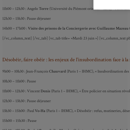
11h00 – 12h30 : Angelo
Torre
(Université du Piémont oriental – IEA), « Parcours 
12h30 – 13h30 : Pause déjeuner
14h00 – 17h00 :
Visite des prisons de la Conciergerie avec Guillaume Mazeau
[/vc_column_text] [/vc_tab] [vc_tab title= »Mardi 23 juin »] [vc_column_text p
Désobéir, faire obéir : les enjeux de l’insubordination face à la
9h00 – 10h30 : Jean-François
Chauvard
(Paris 1 – IHMC), « Insubordination des 
10h30 – 11h00 : Pause
11h00 – 12h30 : Vincent
Denis
(Paris 1 – IHMC), « Être policier en situation révo
12h30 – 13h30 : Pause déjeuner
13h30 – 15h00 : Paul
Vo-Ha
(Paris 1 – IHMC), « Désobéir : refus, mutineries, déser
15h00 – 15h30 : Pause