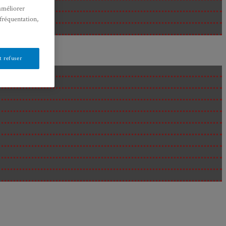
améliorer
 fréquentation,
 refuser