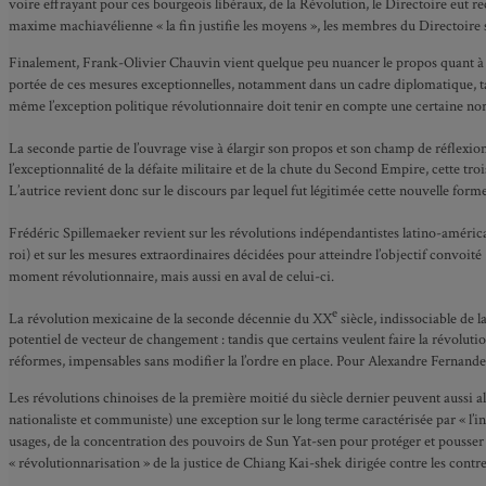
voire effrayant pour ces bourgeois libéraux, de la Révolution, le Directoire eut rec
maxime machiavélienne « la fin justifie les moyens », les membres du Directoire su
Finalement, Frank-Olivier Chauvin vient quelque peu nuancer le propos quant à l’e
portée de ces mesures exceptionnelles, notamment dans un cadre diplomatique, tan
même l’exception politique révolutionnaire doit tenir en compte une certaine no
La seconde partie de l’ouvrage vise à élargir son propos et son champ de réflexio
l’exceptionnalité de la défaite militaire et de la chute du Second Empire, cette t
L’autrice revient donc sur le discours par lequel fut légitimée cette nouvelle form
Frédéric Spillemaeker revient sur les révolutions indépendantistes latino-améri
roi) et sur les mesures extraordinaires décidées pour atteindre l’objectif convoi
moment révolutionnaire, mais aussi en aval de celui-ci.
e
La révolution mexicaine de la seconde décennie du XX
siècle, indissociable de l
potentiel de vecteur de changement : tandis que certains veulent faire la révolut
réformes, impensables sans modifier la l’ordre en place. Pour Alexandre Fernande
Les révolutions chinoises de la première moitié du siècle dernier peuvent aussi al
nationaliste et communiste) une exception sur le long terme caractérisée par « l’ins
usages, de la concentration des pouvoirs de Sun Yat-sen pour protéger et pousser l
« révolutionnarisation » de la justice de Chiang Kai-shek dirigée contre les contr