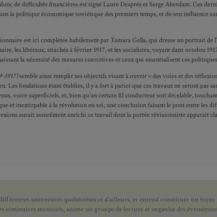
onc de difficultés financières est signé Laure Després et Serge Aberdam. Ces dern
r dans la politique économique soviétique des premiers temps, et de son influence s
ionnaire est ici complétée habilement par Tamara Gella, qui dresse un portrait de l’é
naire, les libéraux, attachés à février 1917, et les socialistes, voyant dans octobre
ssant la nécessité des mesures coercitives et ceux qui essentialisent ces politiques,
9-1917)
semble ainsi remplir ses objectifs visant à ouvrir « des voies et des réflexi
 Les fondations étant établies, il y a fort à parier que ces travaux ne seront pas sans
nus, voire superficiels, et, bien qu’un certain fil conducteur soit décelable, touchant 
et inextirpable à la révolution en soi, une conclusion faisant le pont entre les di
exions aurait assurément enrichi ce travail dont la portée révisionniste apparaît cl
ifférentes universités québécoises et d’ailleurs, et entend constituer un foyer
 des séminaires mensuels, anime un groupe de lecture et
organise des événements