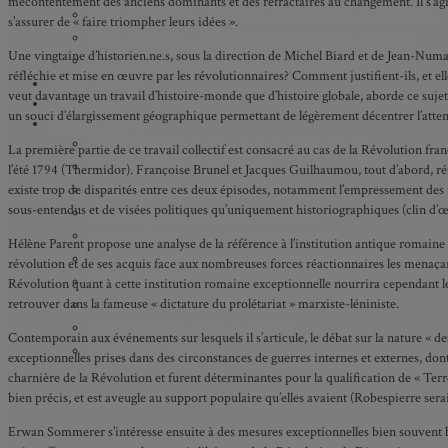
mécontentement des anciens dominants et des réfractaires au changement. Il s’agit
Axe 2 : Réputation, célébrité et popularité dans l’espace public
s’assurer de « faire triompher leurs idées ».
Axe 3 : Diffusion, circulation et appropriation des savoirs
Une vingtaine d’historien.ne.s, sous la direction de Michel Biard et de Jean-Numa 
Axe 4 : Conflits, justice et régulation sociale
réfléchie et mise en œuvre par les révolutionnaires? Comment justifient-ils, et elles
BIBLIOTHÈQUE
veut davantage un travail d’histoire-monde que d’histoire globale, aborde ce sujet
LECTURES
un souci d’élargissement géographique permettant de légèrement décentrer l’atte
MÉDIATHÈQUE
CINÉ-HISTOIRE – Voyage dans le cinéma japonais
La première partie de ce travail collectif est consacré au cas de la Révolution f
CINÉ-HISTOIRE – La femme à la caméra
l’été 1794 (Thermidor). Françoise Brunel et Jacques Guilhaumou, tout d’abord, réflé
existe trop de disparités entre ces deux épisodes, notamment l’empressement des 
CINÉ-HISTOIRE – L’histoire comme chaos
sous-entendus et de visées politiques qu’uniquement historiographiques (clin d’œil
CINÉ-HISTOIRE – Rome face à l’histoire
CINÉ-HISTOIRE – À l’ombre du 19e siècle
Hélène Parent propose une analyse de la référence à l’institution antique romaine 
CINÉ-HISTOIRE – Sous l’œil de Bertrand Tavernier
révolution et de ses acquis face aux nombreuses forces réactionnaires les menaçant,
CINÉ-HISTOIRE – L’histoire au tribunal
Révolution quant à cette institution romaine exceptionnelle nourrira cependant le 
retrouver dans la fameuse « dictature du prolétariat » marxiste-léniniste.
CINÉ-HISTOIRE – Le 18e siècle à l’écran
CINÉ-HISTOIRE – Kubrick historien
Contemporain aux événements sur lesquels il s’articule, le débat sur la nature 
Perspectives citoyennes
exceptionnelles prises dans des circonstances de guerres internes et externes, do
charnière de la Révolution et furent déterminantes pour la qualification de « Terre
bien précis, et est aveugle au support populaire qu’elles avaient (Robespierre serai
Erwan Sommerer s’intéresse ensuite à des mesures exceptionnelles bien souvent bal