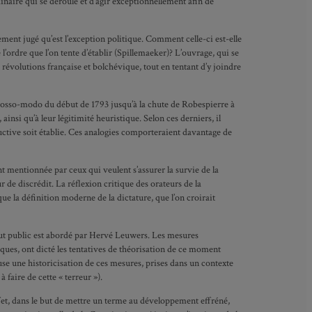
naire qui se déroule et d’agir exceptionnellement afin de
ment jugé qu’est l’exception politique. Comment celle-ci est-elle
 l’ordre que l’on tente d’établir (Spillemaeker)? L’ouvrage, qui se
 révolutions française et bolchévique, tout en tentant d’y joindre
 grosso-modo du début de 1793 jusqu’à la chute de Robespierre à
nsi qu’à leur légitimité heuristique. Selon ces derniers, il
uctive soit établie. Ces analogies comporteraient davantage de
nt mentionnée par ceux qui veulent s’assurer la survie de la
 de discrédit. La réflexion critique des orateurs de la
e la définition moderne de la dictature, que l’on croirait
lut public est abordé par Hervé Leuwers. Les mesures
ques, ont dicté les tentatives de théorisation de ce moment
fuse une historicisation de ces mesures, prises dans un contexte
 faire de cette « terreur »).
ffet, dans le but de mettre un terme au développement effréné,