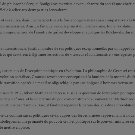
tuel du philosophe Serguei Boulgakov, marxiste devenu chantre du socialisme chréti
icile à relier aux deux parties l’encadrant.
7 et ses suites, dans une perspective à la fois endogène mais aussi comparative à l
ons nécessaires. Ainsi, le fait que, selon le primat du bolchévisme, toute révolution
r la compréhension de l’agentivité qu’ont développé et appliqué les Bolcheviks dura
re internationale, justifia nombre de ses politiques exceptionnelles par un rappel d
s qui servirent à légitimer les actions de « terreur révolutionnaire » entreprises 
aux enjeux de l’exception politique en révolution. La philosophie de Gramsci est à ce
révolution socialiste, Gramsci revoit cette conception à la lumière de la montée du
 de transition opérée de manière oligarchique par une poignée d’hommes vertueux.
ses de 1917, Albert Mathiez s’intéressa aussi à la question de l’exception politique
es déjà définies, et la « dictature du pouvoir constituant », souveraine, Mathiez rec
ci étudié par Yannick Bosc, il faudrait repenser la nature des lois dites « révolutionn
voie de commissaires politiques civils auprès des forces armées représentant le nouve
boliquement, la primauté du pouvoir civil et politique sur le pouvoir militaire en 
de mettre en place.