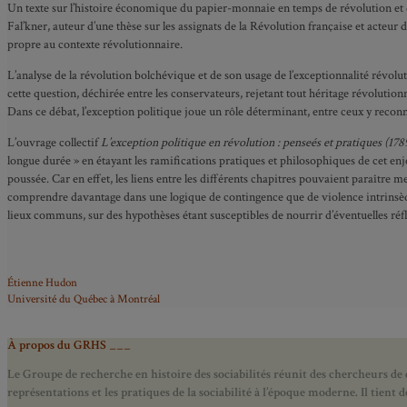
Un texte sur l’histoire économique du papier-monnaie en temps de révolution et d
Fal’kner, auteur d’une thèse sur les assignats de la Révolution française et acteu
propre au contexte révolutionnaire.
L’analyse de la révolution bolchévique et de son usage de l’exceptionnalité révolut
cette question, déchirée entre les conservateurs, rejetant tout héritage révolution
Dans ce débat, l’exception politique joue un rôle déterminant, entre ceux y reconnai
L’ouvrage collectif
L’exception politique en révolution : penseés et pratiques (178
longue durée » en étayant les ramifications pratiques et philosophiques de cet enjeu.
poussée. Car en effet, les liens entre les différents chapitres pouvaient paraître me
comprendre davantage dans une logique de contingence que de violence intrinsèque 
lieux communs, sur des hypothèses étant susceptibles de nourrir d’éventuelles réfl
Étienne Hudon
Université du Québec à Montréal
À propos du GRHS ___
Le Groupe de recherche en histoire des sociabilités réunit des chercheurs de d
représentations et les pratiques de la sociabilité à l’époque moderne.
Il tient