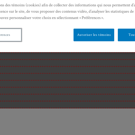
ons des témoins (cookies) afin de collecter des informations qui nous permettent d’
ence sur le site, de vous proposer des contenus vidéo, d’analyser les statistiques de
ouvez personnaliser votre choix en sélectionnant « Préférences ».
érences
Autoriser les témoins
Tout