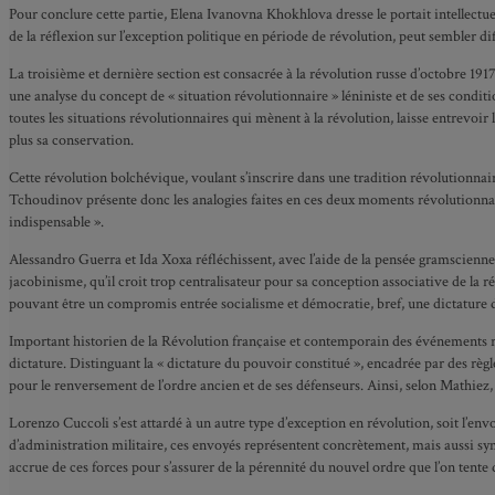
Pour conclure cette partie, Elena Ivanovna Khokhlova dresse le portait intellec
de la réflexion sur l’exception politique en période de révolution, peut sembler diff
La troisième et dernière section est consacrée à la révolution russe d’octobre 191
une analyse du concept de « situation révolutionnaire » léniniste et de ses conditi
toutes les situations révolutionnaires qui mènent à la révolution, laisse entrevoi
plus sa conservation.
Cette révolution bolchévique, voulant s’inscrire dans une tradition révolutionnai
Tchoudinov présente donc les analogies faites en ces deux moments révolutionnaire
indispensable ».
Alessandro Guerra et Ida Xoxa réfléchissent, avec l’aide de la pensée gramscienne, 
jacobinisme, qu’il croit trop centralisateur pour sa conception associative de la 
pouvant être un compromis entrée socialisme et démocratie, bref, une dictature
Important historien de la Révolution française et contemporain des événements rus
dictature. Distinguant la « dictature du pouvoir constitué », encadrée par des règl
pour le renversement de l’ordre ancien et de ses défenseurs. Ainsi, selon Mathiez, i
Lorenzo Cuccoli s’est attardé à un autre type d’exception en révolution, soit l’en
d’administration militaire, ces envoyés représentent concrètement, mais aussi sym
accrue de ces forces pour s’assurer de la pérennité du nouvel ordre que l’on tente 