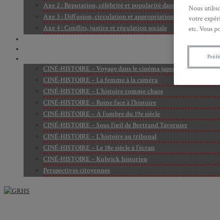
Axe 2 : Réputation, célébrité et popularité dans l’espace public
Nous utilis
Axe 3 : Diffusion, circulation et appropriation des savoirs
votre expéri
Axe 4 : Conflits, justice et régulation sociale
etc. Vous p
BIBLIOTHÈQUE
LECTURES
Préf
MÉDIATHÈQUE
CINÉ-HISTOIRE – Voyage dans le cinéma japonais
CINÉ-HISTOIRE – La femme à la caméra
CINÉ-HISTOIRE – L’histoire comme chaos
CINÉ-HISTOIRE – Rome face à l’histoire
CINÉ-HISTOIRE – À l’ombre du 19e siècle
CINÉ-HISTOIRE – Sous l’œil de Bertrand Tavernier
CINÉ-HISTOIRE – L’histoire au tribunal
CINÉ-HISTOIRE – Le 18e siècle à l’écran
CINÉ-HISTOIRE – Kubrick historien
Perspectives citoyennes