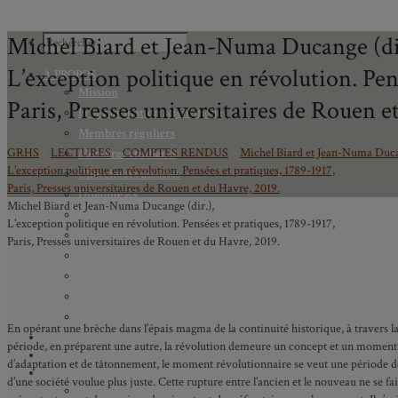
Michel Biard et Jean-Numa Ducange (di
L’exception politique en révolution. Pen
À PROPOS
Mission
Paris, Presses universitaires de Rouen e
Programmation scientifique
Membres réguliers
GRHS
>
LECTURES
>
COMPTES RENDUS
>
Michel Biard et Jean-Numa Ducan
Membres étudiants
L’exception politique en révolution. Pensées et pratiques, 1789-1917,
Chercheurs associés
Paris, Presses universitaires de Rouen et du Havre, 2019.
Diplômé.e.s
Michel Biard et Jean-Numa Ducange (dir.),
Statuts
L’exception politique en révolution. Pensées et pratiques, 1789-1917,
Gouvernance
Paris, Presses universitaires de Rouen et du Havre, 2019.
Partenaires
Bulletin trimestriel du GRHS
JIME
Bourses du GRHS
En opérant une brèche dans l’épais magma de la continuité historique, à travers laq
ARCHIVES
période, en préparent une autre, la révolution demeure un concept et un moment 
PROJETS EN COURS
d’adaptation et de tâtonnement, le moment révolutionnaire se veut une période de t
AXES DE RECHERCHE
d’une société voulue plus juste. Cette rupture entre l’ancien et le nouveau ne se fa
Axe 1 : Représentations publiques, communes et privées de la C