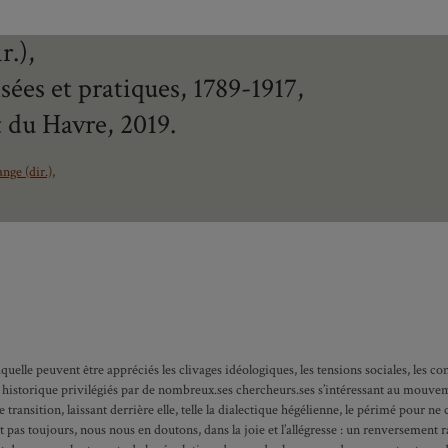
r.),
sées et pratiques, 1789-1917,
t du Havre, 2019.
ge (dir.),
uelle peuvent être appréciés les clivages idéologiques, les tensions sociales, les con
historique privilégiés par de nombreux.ses chercheurs.ses s’intéressant au mouve
ransition, laissant derrière elle, telle la dialectique hégélienne, le périmé pour n
it pas toujours, nous nous en doutons, dans la joie et l’allégresse : un renversement r
ité