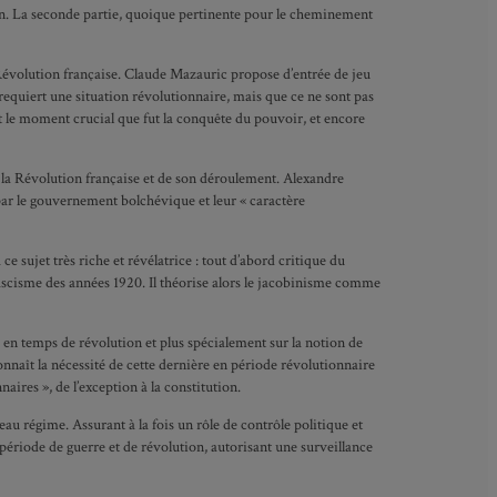
en. La seconde partie, quoique pertinente pour le cheminement
a Révolution française. Claude Mazauric propose d’entrée de jeu
 requiert une situation révolutionnaire, mais que ce ne sont pas
nt le moment crucial que fut la conquête du pouvoir, et encore
e la Révolution française et de son déroulement. Alexandre
par le gouvernement bolchévique et leur « caractère
 sujet très riche et révélatrice : tout d’abord critique du
 fascisme des années 1920. Il théorise alors le jacobinisme comme
 en temps de révolution et plus spécialement sur la notion de
onnaît la nécessité de cette dernière en période révolutionnaire
aires », de l’exception à la constitution.
au régime. Assurant à la fois un rôle de contrôle politique et
période de guerre et de révolution, autorisant une surveillance