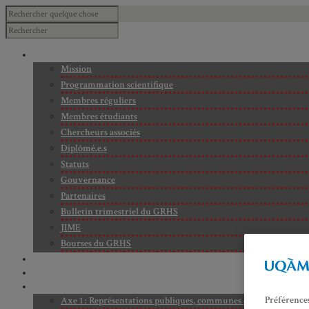
À PROPOS
Mission
Programmation scientifique
Membres réguliers
Membres étudiants
Chercheurs associés
Diplômé.e.s
Statuts
Gouvernance
Partenaires
Bulletin trimestriel du GRHS
JIME
Bourses du GRHS
ARCHIVES
PROJETS EN COURS
AXES DE RECHERCHE
Préférence
Axe 1 : Représentations publiques, communes et privées de la C