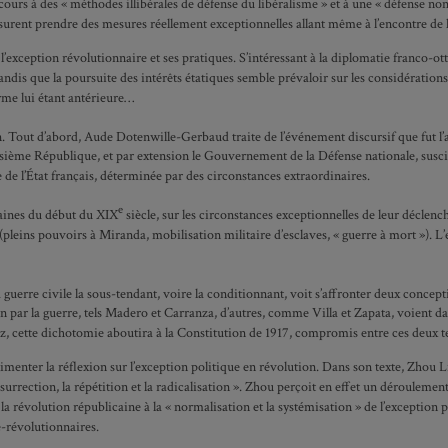
ours à des « méthodes illibérales de défense du libéralisme » et à une « défense non-
rent prendre des mesures réellement exceptionnelles allant même à l’encontre de la l
xception révolutionnaire et ses pratiques. S’intéressant à la diplomatie franco-ott
dis que la poursuite des intérêts étatiques semble prévaloir sur les considératio
rme lui étant antérieure…
n. Tout d’abord, Aude Dotenwille-Gerbaud traite de l’événement discursif que fut l’
roisième République, et par extension le Gouvernement de la Défense nationale, susci
e de l’État français, déterminée par des circonstances extraordinaires.
e
caines du début du XIX
siècle, sur les circonstances exceptionnelles de leur décle
té (pleins pouvoirs à Miranda, mobilisation militaire d’esclaves, « guerre à mort »)
a guerre civile la sous-tendant, voire la conditionnant, voit s’affronter deux concept
ion par la guerre, tels Madero et Carranza, d’autres, comme Villa et Zapata, voien
z, cette dichotomie aboutira à la Constitution de 1917, compromis entre ces deux 
imenter la réflexion sur l’exception politique en révolution. Dans son texte, Zhou L
urrection, la répétition et la radicalisation ». Zhou perçoit en effet un déroulement
a révolution républicaine à la « normalisation et la systémisation » de l’exception 
e-révolutionnaires.