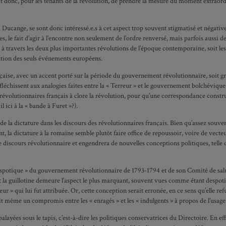
 donc, pour les tenants de la révolution, de prendre la mesure du moment extraordi
Ducange, se sont donc intéressé.e.s à cet aspect trop souvent stigmatisé et négative
, le fait d’agir à l’encontre non seulement de l’ordre renversé, mais parfois aussi de
 à travers les deux plus importantes révolutions de l’époque contemporaine, soit les
ntion des seuls événements européens.
rançaise, avec un accent porté sur la période du gouvernement révolutionnaire, soit
chissent aux analogies faites entre la « Terreur » et le gouvernement bolchévique, ai
révolutionnaires français à clore la révolution, pour qu’une correspondance constr
 ici à la « bande à Furet »?).
de la dictature dans les discours des révolutionnaires français. Bien qu’assez souve
 la dictature à la romaine semble plutôt faire office de repoussoir, voire de vecteur
discours révolutionnaire et engendrera de nouvelles conceptions politiques, telle qu
« despotique » du gouvernement révolutionnaire de 1793-1794 et de son Comité de sa
nt la guillotine demeure l’aspect le plus marquant, souvent vues comme étant despoti
ur » qui lui fut attribuée. Or, cette conception serait erronée, en ce sens qu’elle re
t même un compromis entre les « enragés » et les « indulgents » à propos de l’usage à
ayées sous le tapis, c’est-à-dire les politiques conservatrices du Directoire. En e