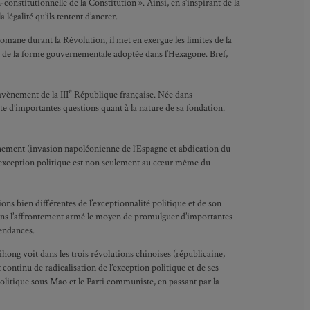
constitutionnelle de la Constitution ». Ainsi, en s’inspirant de la
égalité qu’ils tentent d’ancrer.
omane durant la Révolution, il met en exergue les limites de la
ns de la forme gouvernementale adoptée dans l’Hexagone. Bref,
e
avènement de la III
République française. Née dans
te d’importantes questions quant à la nature de sa fondation.
nchement (invasion napoléonienne de l’Espagne et abdication du
. L’exception politique est non seulement au cœur même du
ions bien différentes de l’exceptionnalité politique et de son
t dans l’affrontement armé le moyen de promulguer d’importantes
tendances.
ihong voit dans les trois révolutions chinoises (républicaine,
 continu de radicalisation de l’exception politique et de ses
politique sous Mao et le Parti communiste, en passant par la