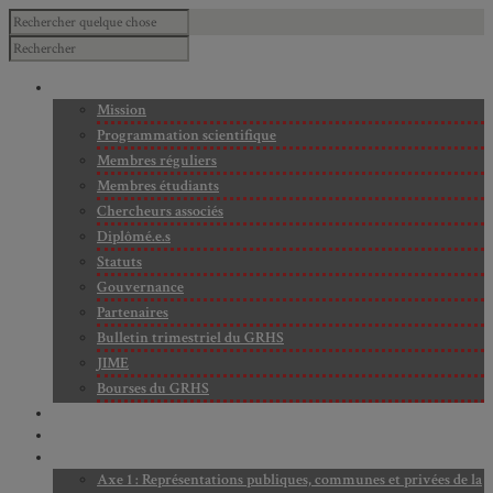
À PROPOS
Mission
Programmation scientifique
Membres réguliers
Membres étudiants
Chercheurs associés
Diplômé.e.s
Statuts
Gouvernance
Partenaires
Bulletin trimestriel du GRHS
JIME
Bourses du GRHS
ARCHIVES
PROJETS EN COURS
AXES DE RECHERCHE
Axe 1 : Représentations publiques, communes et privées de la