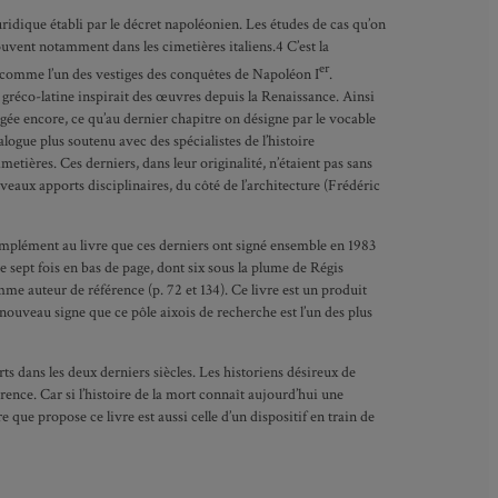
juridique établi par le décret napoléonien. Les études de cas qu’on
uvent notamment dans les cimetières italiens.4 C’est la
er
rs comme l’un des vestiges des conquêtes de Napoléon I
.
é gréco-latine inspirait des œuvres depuis la Renaissance. Ainsi
régée encore, ce qu’au dernier chapitre on désigne par le vocable
ogue plus soutenu avec des spécialistes de l’histoire
ières. Ces derniers, dans leur originalité, n’étaient pas sans
eaux apports disciplinaires, du côté de l’architecture (Frédéric
complément au livre que ces derniers ont signé ensemble en 1983
uve sept fois en bas de page, dont six sous la plume de Régis
mme auteur de référence (p. 72 et 134). Ce livre est un produit
n nouveau signe que ce pôle aixois de recherche est l’un des plus
ts dans les deux derniers siècles. Les historiens désireux de
rence. Car si l’histoire de la mort connaît aujourd’hui une
que propose ce livre est aussi celle d’un dispositif en train de