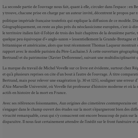
La seconde partie de l’ouvrage nous fait, quant à elle, circuler dans l’espace : en 
y trouve, chacune prise en charge par un auteur invité, décentrent le propos par 
politique impériale française toutefois qui explique la diffusion de ce modèle. Di
Géographiquement, on reste au plus près du néoclassicisme européen, c’est-à-dire d
le territoire italien fait-il l’objet de trois des huit chapitres de la deuxième par
quelque peu équivoque d’« anglo-saxon » (essentiellement la Grande-Bretagne et la
britannique et américaine, alors que tout récemment Thomas Laqueur montrait combi
rapport avec le modèle parisien du Père-Lachaise.5 À cette ouverture géographique
Bertrand) et du patrimoine (Xavier Deflorenne), suivant une multidisciplinarité qu
La marque du travail de Michel Vovelle sur ce livre est évidente, surtout chez Ré
et qu’à plusieurs reprises on cite d’un bout à l’autre de l’ouvrage. À titre comparati
Bertrand, mais pour relever une exagération (p. 30 et 125), souligner une erreur d’
d’Aix-Marseille Université, où Vovelle fut professeur d’histoire moderne et où la mo
actifs en histoire de la mort en France.
Avec ses références foisonnantes,
Aux origines des cimetières contemporains
est 
s’engager dans le champ ouvert des études sur la mort s’épargneront bien des diffi
vivacité remarquable, ceux qui s’y consacrent ont encore beaucoup de pain sur la p
disparaître. Il nous faut certainement attendre de l’inédit sur le front funéraire et 