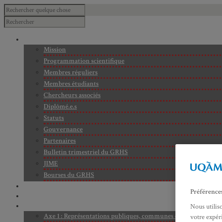
À PROPOS
Mission
Programmation scientifique
Membres réguliers
Membres étudiants
Chercheurs associés
Diplômé.e.s
Statuts
Gouvernance
Partenaires
Bulletin trimestriel du GRHS
JIME
Bourses du GRHS
ARCHIVES
Préférence
PROJETS EN COURS
AXES DE RECHERCHE
Nous utilis
Axe 1 : Représentations publiques, communes et privées de la C
votre expéri