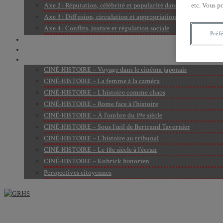
etc. Vous p
Axe 2 : Réputation, célébrité et popularité dans l’espace public
Axe 3 : Diffusion, circulation et appropriation des savoirs
Axe 4 : Conflits, justice et régulation sociale
Préf
BIBLIOTHÈQUE
LECTURES
MÉDIATHÈQUE
CINÉ-HISTOIRE – Voyage dans le cinéma japonais
CINÉ-HISTOIRE – La femme à la caméra
CINÉ-HISTOIRE – L’histoire comme chaos
CINÉ-HISTOIRE – Rome face à l’histoire
CINÉ-HISTOIRE – À l’ombre du 19e siècle
CINÉ-HISTOIRE – Sous l’œil de Bertrand Tavernier
CINÉ-HISTOIRE – L’histoire au tribunal
CINÉ-HISTOIRE – Le 18e siècle à l’écran
CINÉ-HISTOIRE – Kubrick historien
Perspectives citoyennes