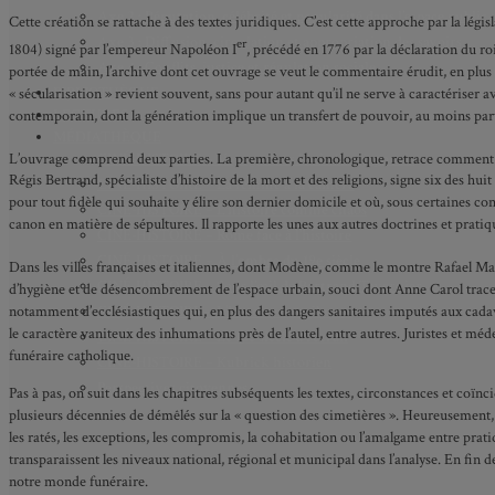
Axe 2 : Réputation, célébrité et popularité dans l’espace public
Cette création se rattache à des textes juridiques. C’est cette approche par la légi
Axe 3 : Diffusion, circulation et appropriation des savoirs
er
1804) signé par l’empereur Napoléon I
, précédé en 1776 par la déclaration du roi
Axe 4 : Conflits, justice et régulation sociale
portée de main, l’archive dont cet ouvrage se veut le commentaire érudit, en plus d
BIBLIOTHÈQUE
« sécularisation » revient souvent, sans pour autant qu’il ne serve à caractériser ava
LECTURES
contemporain, dont la génération implique un transfert de pouvoir, au moins partie
MÉDIATHÈQUE
L’ouvrage comprend deux parties. La première, chronologique, retrace comment d
CINÉ-HISTOIRE – Voyage dans le cinéma japonais
Régis Bertrand, spécialiste d’histoire de la mort et des religions, signe six des huit
CINÉ-HISTOIRE – La femme à la caméra
pour tout fidèle qui souhaite y élire son dernier domicile et où, sous certaines co
CINÉ-HISTOIRE – L’histoire comme chaos
canon en matière de sépultures. Il rapporte les unes aux autres doctrines et prati
CINÉ-HISTOIRE – Rome face à l’histoire
CINÉ-HISTOIRE – À l’ombre du 19e siècle
Dans les villes françaises et italiennes, dont Modène, comme le montre Rafael Ma
CINÉ-HISTOIRE – Sous l’œil de Bertrand Tavernier
d’hygiène et de désencombrement de l’espace urbain, souci dont Anne Carol trace au 
CINÉ-HISTOIRE – L’histoire au tribunal
notamment d’ecclésiastiques qui, en plus des dangers sanitaires imputés aux cadav
le caractère vaniteux des inhumations près de l’autel, entre autres. Juristes et m
CINÉ-HISTOIRE – Le 18e siècle à l’écran
funéraire catholique.
CINÉ-HISTOIRE – Kubrick historien
Perspectives citoyennes
Pas à pas, on suit dans les chapitres subséquents les textes, circonstances et coïnc
plusieurs décennies de démêlés sur la « question des cimetières ». Heureusement, no
les ratés, les exceptions, les compromis, la cohabitation ou l’amalgame entre prati
transparaissent les niveaux national, régional et municipal dans l’analyse. En fin de
notre monde funéraire.