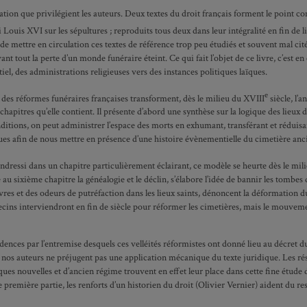
slation que privilégient les auteurs. Deux textes du droit français forment le point c
 Louis XVI sur les sépultures ; reproduits tous deux dans leur intégralité en fin de l
e mettre en circulation ces textes de référence trop peu étudiés et souvent mal cité
nt tout la perte d’un monde funéraire éteint. Ce qui fait l’objet de ce livre, c’est en
l, des administrations religieuses vers des instances politiques laïques.
e
es réformes funéraires françaises transforment, dès le milieu du XVIII
siècle, l’
 chapitres qu’elle contient. Il présente d’abord une synthèse sur la logique des lieux d
nditions, on peut administrer l’espace des morts en exhumant, transférant et réduisan
ques afin de nous mettre en présence d’une histoire évènementielle du cimetière anc
ndressi dans un chapitre particulièrement éclairant, ce modèle se heurte dès le mil
sixième chapitre la généalogie et le déclin, s’élabore l’idée de bannir les tombes des
res et des odeurs de putréfaction dans les lieux saints, dénoncent la déformation du
édecins interviendront en fin de siècle pour réformer les cimetières, mais le mouvem
idences par l’entremise desquels ces velléités réformistes ont donné lieu au décret du
s auteurs ne préjugent pas une application mécanique du texte juridique. Les résista
ques nouvelles et d’ancien régime trouvent en effet leur place dans cette fine étude
 première partie, les renforts d’un historien du droit (Olivier Vernier) aident du rest