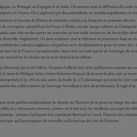
Belgique, au Portugal, en Espagne et en Italie. On mesure ainsi la diffusion du cadre 
rapport à la France. On y apprend que des antécédents au modèle napoléonien se tro
sséminé en Europe de l’Ouest, le cimetière urbain à la française se présente dès lo
e cet espace culturel liant la France à l’Italie, où une image sublime de l’Antiquit
tie, tandis que chacun des autres ne concerne qu’une seule nation ou, de façon plus ab
 Nouvelle-Angleterre). On peut souhaiter que la réflexion se poursuive dans un dial
en les colonies anglaises ont parfois servi de laboratoires pour inventer des cimet
 hors de la France s’ajoutent enfin, dans cette seconde partie de l’ouvrage, de nouv
i caractérise les études sur la mort depuis leurs débuts.
gis Bertrand qui en fut l’élève. On peut d’ailleurs lire cette publication comme un 
f, le nom de Philippe Ariès, l’autre historien français de la mort le plus cité, se tro
interprétation (p. 40) ou une autre, factuelle (p. 67), davantage que pour le citer co
itié des collaborateurs de l’ouvrage travaillent à titre de professeurs. Il s’agit d’u
une mine parfois surabondante de détails sur l’histoire de la prise en charge des mor
cultés en y retournant souvent, comme on le fait avec les meilleurs ouvrages de réfé
lanche : comme l’indiquent très justement Bertrand et Carol, l’histoire du cimetière 
anticiper qu’il provoquera de nouvelles sollicitations du côté de l’histoire.