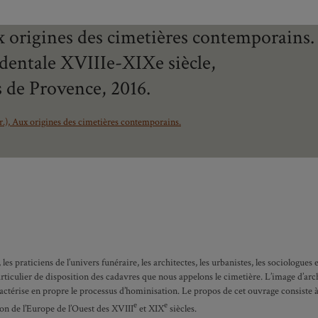
x origines des cimetières contemporains.
identale XVIIIe-XIXe siècle,
 de Provence, 2016.
r.), Aux origines des cimetières contemporains.
les praticiens de l’univers funéraire, les architectes, les urbanistes, les sociologues 
articulier de disposition des cadavres que nous appelons le cimetière. L’image d’ar
ractérise en propre le processus d’hominisation. Le propos de cet ouvrage consiste à 
e
e
tion de l’Europe de l’Ouest des XVIII
et XIX
siècles.
ité