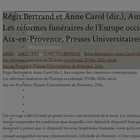
Régis Bertrand et Anne Carol (dir.), Au
Les réformes funéraires de l’Europe occ
À PROPOS
Mission
Aix-en-Provence, Presses Universitaires
Programmation scientifique
Membres réguliers
GRHS
>
LECTURES
>
COMPTES RENDUS
>
Régis Bertrand et Anne Carol (di
Membres étudiants
Les réformes funéraires de l’Europe occidentale XVIIIe-XIXe siècle,
Chercheurs associés
Aix-en-Provence, Presses Universitaires de Provence, 2016.
Diplômé.e.s
Régis Bertrand et Anne Carol (dir.), Aux origines des cimetières contemporains.
Statuts
Les réformes funéraires de l’Europe occidentale XVIIIe-XIXe siècle,
Gouvernance
Aix-en-Provence, Presses Universitaires de Provence, 2016.
Partenaires
Bulletin trimestriel du GRHS
JIME
Bourses du GRHS
Cet ouvrage collectif rend un grand service aux historiens de la mort. Les juristes, 
ARCHIVES
mieux comprendre les conditions dans lesquelles s’est élaboré le dispositif bien p
PROJETS EN COURS
donnerait à penser que ce dispositif traverse l’expérience humaine, voire qu’il ca
AXES DE RECHERCHE
connaît aujourd’hui est une création récente, à l’échelle de l’histoire. »1 Une créa
Axe 1 : Représentations publiques, communes et privées de la C