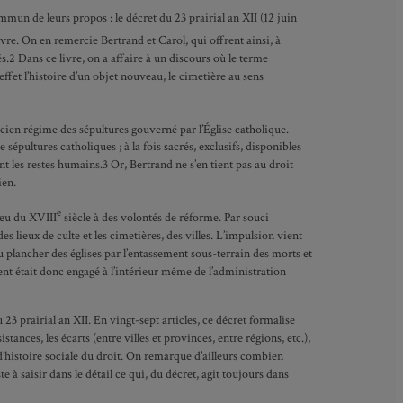
ommun de leurs propos : le décret du 23 prairial an XII (12 juin
ivre. On en remercie Bertrand et Carol, qui offrent ainsi, à
s.2 Dans ce livre, on a affaire à un discours où le terme
 effet l’histoire d’un objet nouveau, le cimetière au sens
ancien régime des sépultures gouverné par l’Église catholique.
e sépultures catholiques ; à la fois sacrés, exclusifs, disponibles
t les restes humains.3 Or, Bertrand ne s’en tient pas au droit
ien.
e
ieu du XVIII
siècle à des volontés de réforme. Par souci
 lieux de culte et les cimetières, des villes. L’impulsion vient
 plancher des églises par l’entassement sous-terrain des morts et
ent était donc engagé à l’intérieur même de l’administration
 23 prairial an XII. En vingt-sept articles, ce décret formalise
nces, les écarts (entre villes et provinces, entre régions, etc.),
 d’histoire sociale du droit. On remarque d’ailleurs combien
e à saisir dans le détail ce qui, du décret, agit toujours dans