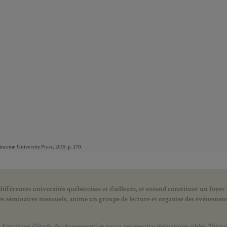
rinceton University Press, 2015, p. 270.
ifférentes universités québécoises et d’ailleurs, et entend constituer un foyer
 des séminaires mensuels, anime un groupe de lecture et
organise des événements
orique (l’étude du changement) et par sa perspective thématique ciblée (l’histoir