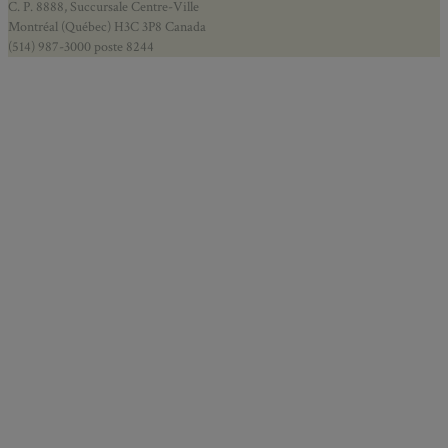
C. P. 8888, Succursale Centre-Ville
Montréal (Québec) H3C 3P8 Canada
(514) 987-3000 poste 8244