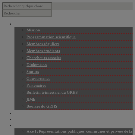
À PROPOS
Mission
Programmation scientifique
Membres réguliers
Membres étudiants
Chercheurs associés
Diplômé.e.s
Statuts
Gouvernance
Partenaires
Bulletin trimestriel du GRHS
JIME
Bourses du GRHS
ARCHIVES
PROJETS EN COURS
AXES DE RECHERCHE
Axe 1 : Représentations publiques, communes et privées de la