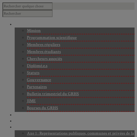
À PROPOS
Mission
Programmation scientifique
Membres réguliers
Membres étudiants
Chercheurs associés
Diplômé.e.s
Statuts
Gouvernance
Partenaires
Bulletin trimestriel du GRHS
JIME
Bourses du GRHS
ARCHIVES
PROJETS EN COURS
AXES DE RECHERCHE
Axe 1 : Représentations publiques, communes et privées de la