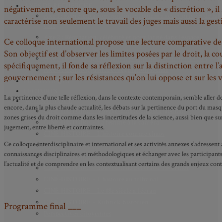
AXES DE RECHERCHE
négativement, encore que, sous le vocable de « discrétion », il 
Axe 1 : Représentations publiques, communes et privées de la
caractérise non seulement le travail des juges mais aussi la gest
Cité
Axe 2 : Réputation, célébrité et popularité dans l’espace
Ce colloque international propose une lecture comparative des p
public
Son objectif est d’observer les limites posées par le droit, la c
Axe 3 : Diffusion, circulation et appropriation des savoirs
spécifiquement, il fonde sa réflexion sur la distinction entre l’
Axe 4 : Conflits, justice et régulation sociale
gouvernement ; sur les résistances qu’on lui oppose et sur les va
BIBLIOTHÈQUE
LECTURES
La pertinence d’une telle réflexion, dans le contexte contemporain, semble aller de
MÉDIATHÈQUE
encore, dans la plus chaude actualité, les débats sur la pertinence du port du masq
CINÉ-HISTOIRE – Voyage dans le cinéma japonais
zones grises du droit comme dans les incertitudes de la science, aussi bien que sur
CINÉ-HISTOIRE – La femme à la caméra
jugement, entre liberté et contraintes.
CINÉ-HISTOIRE – L’histoire comme chaos
Ce colloque interdisciplinaire et international et ses activités annexes s’adressen
CINÉ-HISTOIRE – Rome face à l’histoire
connaissances disciplinaires et méthodologiques et échanger avec les participants
CINÉ-HISTOIRE – À l’ombre du 19e siècle
l’actualité et de comprendre en les contextualisant certains des grands enjeux co
CINÉ-HISTOIRE – Sous l’œil de Bertrand Tavernier
CINÉ-HISTOIRE – L’histoire au tribunal
CINÉ-HISTOIRE – Le 18e siècle à l’écran
CINÉ-HISTOIRE – Kubrick historien
Programme final ___
Perspectives citoyennes