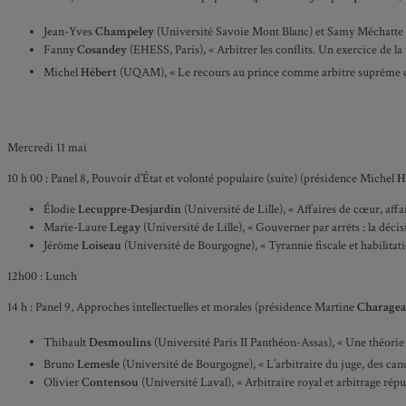
Jean-Yves
Champeley
(Université Savoie Mont Blanc) et Samy Méchatte (Un
Fanny
Cosandey
(EHESS, Paris), « Arbitrer les conflits. Un exercice de 
Michel
Hébert
(UQAM), « Le recours au prince comme arbitre suprême d
_
Mercredi 11 mai
10 h 00 : Panel 8, Pouvoir d’État et volonté populaire (suite) (présidence Michel
H
Élodie
Lecuppre-Desjardin
(Université de Lille), « Affaires de cœur, aff
Marie-Laure
Legay
(Université de Lille), « Gouverner par arrêts : la déci
Jérôme
Loiseau
(Université de Bourgogne), « Tyrannie fiscale et habilita
12h00 : Lunch
14 h : Panel 9, Approches intellectuelles et morales (présidence Martine
Charagea
Thibault
Desmoulins
(Université Paris II Panthéon-Assas), « Une théorie g
Bruno
Lemesle
(Université de Bourgogne), « L’arbitraire du juge, des cano
Olivier
Contensou
(Université Laval), « Arbitraire royal et arbitrage répub