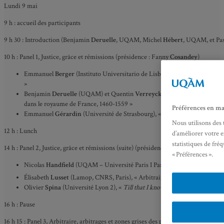
Lundi 9 mai
9 h : accueil des participants
9 h 30 : Introduction (Benjamin
Deruelle
, UQAM, Michel
Hébert
, UQAM, et Pa
10 h : Panel 1, Justice, grâce et rémissions (présidence : Fanny
Cosandey
)
Emmanuel
Berger
(Instituto Universitario de Lisboa), « De l’arbitraire d
»
Benjamin
Deruelle
(UQAM) et Quentin
Verreycken
(Université catholiq
dans le royaume de France, 1460-1559 »
Préférences en ma
Emmanuel
Gérardin
(Université de Strasbourg), « Arbitrer l’arbitraire e
Nous utilisons des 
12 h : Lunch
d’améliorer votre e
statistiques de fré
14 h : Panel 2, Justice, grâce et rémissions (suite) (présidence Bruno
Lemesle
)
« Préférences ».
Nicolas
Handfield
(UQAM – Université Paris I Panthéon-Sorbonne), « Entre
Élisabeth
Lusset
(Lamop, CNRS, Paris), « Arbitraire et arbitrages à la P
Olivier
Spina
(Université Lyon 2), «
Till that I know your furter plesure w
16 h : Pause
16 h 15 : Panel 3, Arbitraire, arbitrages et zones grises des pouvoirs (présidence P