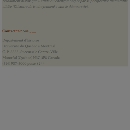
résolument historique (l’étude du changement) et par sa perspective thématique
ciblée (l’histoire de la citoyenneté avant la démocratie).
Contactez-nous ___
Département d’histoire
Université du Québec à Montréal
C. P. 8888, Succursale Centre-Ville
Montréal (Québec) H3C 3P8 Canada
(514) 987-3000 poste 8244