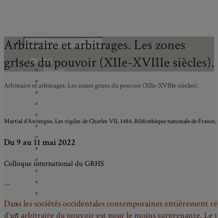
Arbitraire et arbitrages. Les zones
grises du pouvoir (XIIe-XVIIIe siècles).
À PROPOS
Mission
Programmation scientifique
Arbitraire et arbitrages. Les zones grises du pouvoir (XIIe-XVIIIe siècles).
Membres réguliers
Membres étudiants
Chercheurs associés
Martial d’Auvergne, Les vigiles de Charles VII, 1484, Bibliothèque nationale de France, 
Diplômé.e.s
Statuts
Du 9 au 11 mai 2022
Gouvernance
Partenaires
Colloque international du GRHS
Bulletin trimestriel du GRHS
JIME
—
Bourses du GRHS
Dans les sociétés occidentales contemporaines entièrement régies
ARCHIVES
PROJETS EN COURS
d’un arbitraire du pouvoir est pour le moins surprenante. Le te