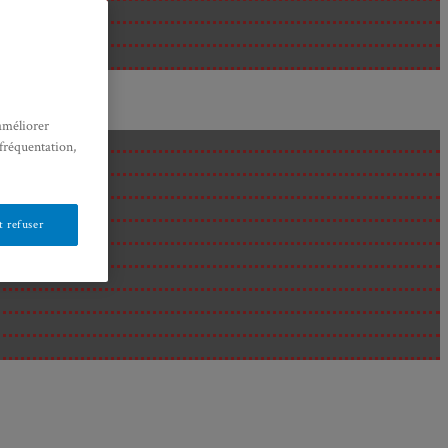
améliorer
 fréquentation,
 refuser