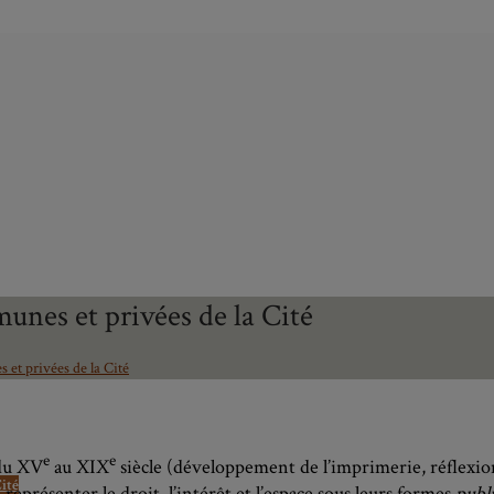
unes et privées de la Cité
 et privées de la Cité
e
e
 du XV
au XIX
siècle (développement de l’imprimerie, réflexions 
ité
e représenter le droit, l’intérêt et l’espace sous leurs formes
publ