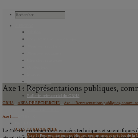
À PROPOS
Mission
Programmation scientifique
Membres réguliers
Membres étudiants
Chercheurs associés
Diplômé.e.s
Statuts
Gouvernance
Axe 1 : Représentations publiques, comm
Partenaires
Bulletin trimestriel du GRHS
GRHS
>
AXES DE RECHERCHE
>
Axe 1 : Représentations publiques, communes
JIME
Bourses du GRHS
Axe 1 ___
ARCHIVES
PROJETS EN COURS
AXES DE RECHERCHE
Le rôle déterminant des avancées techniques et scientifiques
Axe 1 : Représentations publiques, communes et privées de la C
circulation du savoir et de l’opinion, etc.) influe sur la façon d