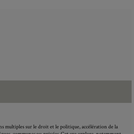
multiples sur le droit et le politique, accélération de la
iques, communes
ou
privées
. Cet axe explore, notamment