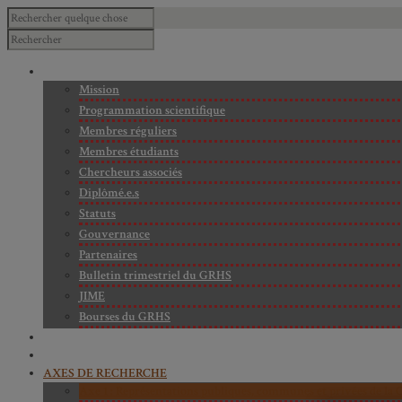
À PROPOS
Mission
Programmation scientifique
Membres réguliers
Membres étudiants
Chercheurs associés
Diplômé.e.s
Statuts
Gouvernance
Partenaires
Bulletin trimestriel du GRHS
JIME
Bourses du GRHS
ARCHIVES
PROJETS EN COURS
AXES DE RECHERCHE
Axe 1 : Représentations publiques, communes et privées de la C