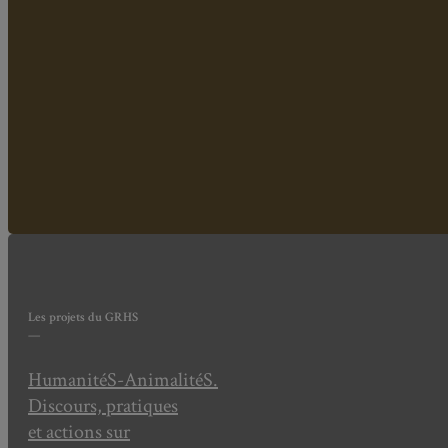
Les projets
du GRHS
—
HumanitéS-AnimalitéS.
Discours, pratiques
et actions sur