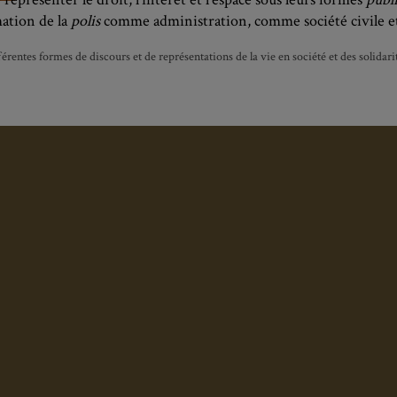
mation de la
polis
comme administration, comme société civile e
férentes formes de discours et de représentations de la vie en société et des solidarités