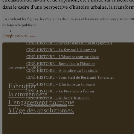
Axe 2 : Réputation, célébrité et popularité dans l’espace public
dans le cadre d’une perspective d’histoire urbaine, la transfor
Axe 3 : Diffusion, circulation et appropriation des savoirs
Axe 4 : Conflits, justice et régulation sociale
En étudiant les figures, les modalités discursives et les idées véhiculées par les dif
de la parole publique.
BIBLIOTHÈQUE
LECTURES
Projets associés ___
MÉDIATHÈQUE
CINÉ-HISTOIRE – Voyage dans le cinéma japonais
CINÉ-HISTOIRE – La femme à la caméra
CINÉ-HISTOIRE – L’histoire comme chaos
CINÉ-HISTOIRE – Rome face à l’histoire
Les projets
du GRHS
CINÉ-HISTOIRE – À l’ombre du 19e siècle
—
CINÉ-HISTOIRE – Sous l’œil de Bertrand Tavernier
Fabriquer
CINÉ-HISTOIRE – L’histoire au tribunal
CINÉ-HISTOIRE – Le 18e siècle à l’écran
la citoyenneté.
CINÉ-HISTOIRE – Kubrick historien
L’engagement politique
Perspectives citoyennes
à l’âge des absolutismes.