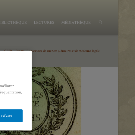
BIBLIOTHÈQUE
LECTURES
MÉDIATHÈQUE
GRHS
>
Events
>
Laboratoire de sciences judiciaires et de médecine légale
améliorer
fréquentation,
 refuser