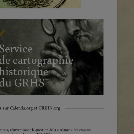
/
Service
de cartographie
historique
du GRHS
vis sur Calenda.org et CRIHN.org
ions, réinventions : la question de la « relance » des empires