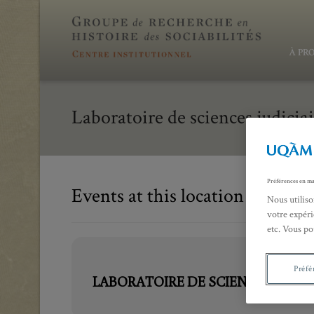
À PR
Laboratoire de sciences judicia
Préférences en ma
Events at this location
Nous utiliso
votre expéri
etc. Vous po
Préfé
LABORATOIRE DE SCIENCES JUDIC