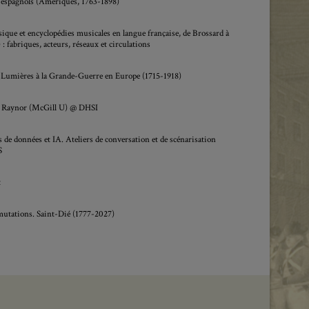
t espagnols (Amériques, 1763-1898)
ique et encyclopédies musicales en langue française, de Brossard à
: fabriques, acteurs, réseaux et circulations
s Lumières à la Grande-Guerre en Europe (1715-1918)
y Raynor (McGill U) @ DHSI
e données et IA. Ateliers de conversation et de scénarisation
S
t
mutations. Saint-Dié (1777-2027)