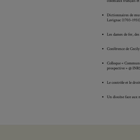
coloniaux français e
Dictionnaires de mus
Lavignac (1703-1931) 
Les dames de fer, de
Conférence de Cecil
Colloque « Communs d
prospective » @ INR
Le contrôle et le droi
Un diocèse face aux 