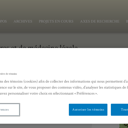
OPOS
ARCHIVES
PROJETS EN COURS
AXES DE RECHERCHE
ires et de médecine légale
tière de témoins
ns des témoins (cookies) afin de collecter des informations qui nous permettent d’
ence sur le site, de vous proposer des contenus vidéo, d’analyser les statistiques de 
uvez personnaliser votre choix en sélectionnant « Préférences ».
rences
Autoriser les témoins
Tout
IAIRES ET DE MÉDECINE LÉGALE