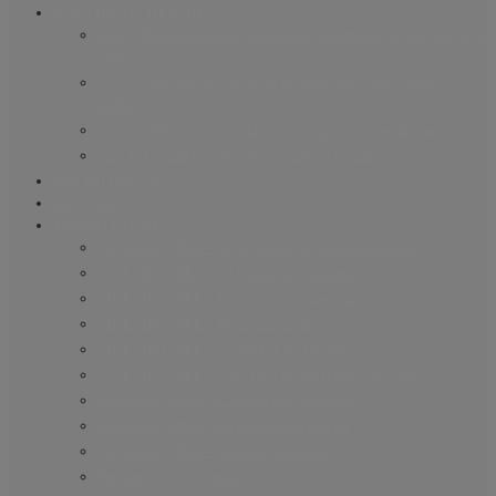
AXES DE RECHERCHE
Axe 1 : Représentations publiques, communes et privées de la
Cité
Axe 2 : Réputation, célébrité et popularité dans l’espace
public
Axe 3 : Diffusion, circulation et appropriation des savoirs
Axe 4 : Conflits, justice et régulation sociale
BIBLIOTHÈQUE
LECTURES
MÉDIATHÈQUE
CINÉ-HISTOIRE – Voyage dans le cinéma japonais
CINÉ-HISTOIRE – La femme à la caméra
CINÉ-HISTOIRE – L’histoire comme chaos
CINÉ-HISTOIRE – Rome face à l’histoire
CINÉ-HISTOIRE – À l’ombre du 19e siècle
CINÉ-HISTOIRE – Sous l’œil de Bertrand Tavernier
CINÉ-HISTOIRE – L’histoire au tribunal
CINÉ-HISTOIRE – Le 18e siècle à l’écran
CINÉ-HISTOIRE – Kubrick historien
Perspectives citoyennes