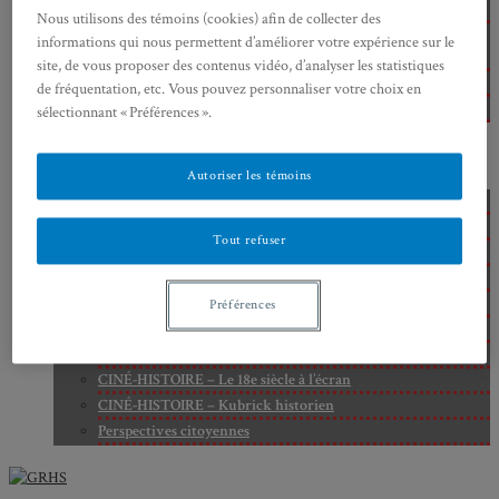
Cité
Nous utilisons des témoins (cookies) afin de collecter des
Axe 2 : Réputation, célébrité et popularité dans l’espace
informations qui nous permettent d’améliorer votre expérience sur le
public
site, de vous proposer des contenus vidéo, d’analyser les statistiques
Axe 3 : Diffusion, circulation et appropriation des savoirs
de fréquentation, etc. Vous pouvez personnaliser votre choix en
Axe 4 : Conflits, justice et régulation sociale
sélectionnant « Préférences ».
BIBLIOTHÈQUE
LECTURES
Autoriser les témoins
MÉDIATHÈQUE
CINÉ-HISTOIRE – Voyage dans le cinéma japonais
CINÉ-HISTOIRE – La femme à la caméra
Tout refuser
CINÉ-HISTOIRE – L’histoire comme chaos
CINÉ-HISTOIRE – Rome face à l’histoire
CINÉ-HISTOIRE – À l’ombre du 19e siècle
Préférences
CINÉ-HISTOIRE – Sous l’œil de Bertrand Tavernier
CINÉ-HISTOIRE – L’histoire au tribunal
CINÉ-HISTOIRE – Le 18e siècle à l’écran
CINÉ-HISTOIRE – Kubrick historien
Perspectives citoyennes