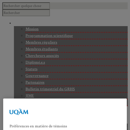
À PROPOS
Mission
Programmation scientifique
Membres réguliers
Membres étudiants
Chercheurs associés
Diplômé.e.s
Statuts
Gouvernance
Partenaires
Bulletin trimestriel du GRHS
JIME
Bourses du GRHS
ARCHIVES
PROJETS EN COURS
AXES DE RECHERCHE
Préférences en matière de témoins
Axe 1 : Représentations publiques, communes et privées de la