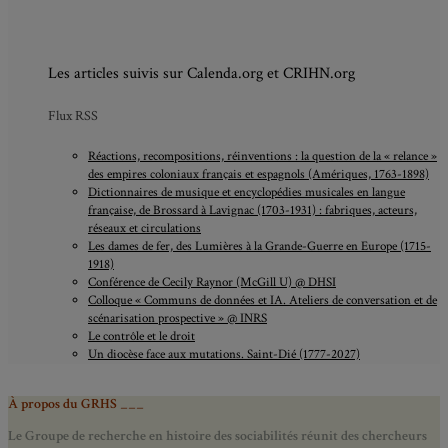
Les articles suivis sur Calenda.org et CRIHN.org
Flux RSS
Réactions, recompositions, réinventions : la question de la « relance »
des empires coloniaux français et espagnols (Amériques, 1763-1898)
Dictionnaires de musique et encyclopédies musicales en langue
française, de Brossard à Lavignac (1703-1931) : fabriques, acteurs,
réseaux et circulations
Les dames de fer, des Lumières à la Grande-Guerre en Europe (1715-
1918)
Conférence de Cecily Raynor (McGill U) @ DHSI
Colloque « Communs de données et IA. Ateliers de conversation et de
scénarisation prospective » @ INRS
Le contrôle et le droit
Un diocèse face aux mutations. Saint-Dié (1777-2027)
À propos du GRHS ___
Le Groupe de recherche en histoire des sociabilités réunit des chercheurs