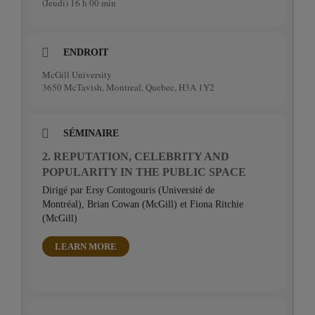
(Jeudi) 16 h 00 min
ENDROIT
McGill University
3650 McTavish, Montreal, Quebec, H3A 1Y2
SÉMINAIRE
2. REPUTATION, CELEBRITY AND
POPULARITY IN THE PUBLIC SPACE
Dirigé par Ersy Contogouris (Université de
Montréal), Brian Cowan (McGill) et Fiona Ritchie
(McGill)
LEARN MORE