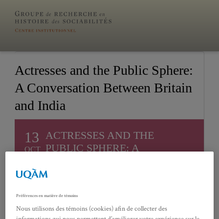
Actresses and the Public Sphere:
A Conversation Between Britain
and India
13
ACTRESSES AND THE
PUBLIC SPHERE: A
OCT
CONVERSATION BETWEEN
BRITAIN AND INDIA
Présenté par Fiona Ritchie (McGill) et Twisha
Singh (McGill University)
Préférences en matière de témoins
Nous utilisons des témoins (cookies) afin de collecter des