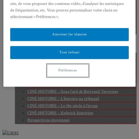
Cité
site, de vous proposer des contenus vidéo, d’analyser les statistiques
Axe 2 : Réputation, célébrité et popularité dans l’espace
de fréquentation, etc. Vous pouvez personnaliser votre choix en
public
sélectionnant « Préférences ».
Axe 3 : Diffusion, circulation et appropriation des savoirs
Axe 4 : Conflits, justice et régulation sociale
Autoriser les témoins
BIBLIOTHÈQUE
LECTURES
MÉDIATHÈQUE
Tout refuser
CINÉ-HISTOIRE – Voyage dans le cinéma japonais
CINÉ-HISTOIRE – La femme à la caméra
CINÉ-HISTOIRE – L’histoire comme chaos
Préférences
CINÉ-HISTOIRE – Rome face à l’histoire
CINÉ-HISTOIRE – À l’ombre du 19e siècle
CINÉ-HISTOIRE – Sous l’œil de Bertrand Tavernier
CINÉ-HISTOIRE – L’histoire au tribunal
CINÉ-HISTOIRE – Le 18e siècle à l’écran
CINÉ-HISTOIRE – Kubrick historien
Perspectives citoyennes