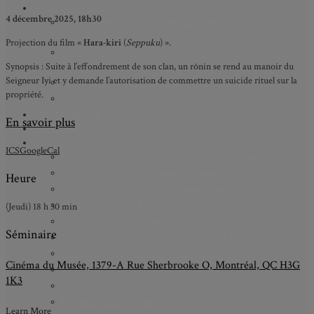
AXES DE RECHERCHE
4 décembre 2025, 18h30
Axe 1 : Représentations publiques, communes et privées de la
Cité
Projection du film «
Hara-kiri
(
Seppuku
) ».
Axe 2 : Réputation, célébrité et popularité dans l’espace
Synopsis : Suite à l’effondrement de son clan, un rōnin se rend au manoir du
public
Seigneur Iyi et y demande l’autorisation de commettre un suicide rituel sur la
Axe 3 : Diffusion, circulation et appropriation des savoirs
propriété.
Axe 4 : Conflits, justice et régulation sociale
BIBLIOTHÈQUE
En savoir plus
LECTURES
MÉDIATHÈQUE
ICS
GoogleCal
CINÉ-HISTOIRE – Voyage dans le cinéma japonais
CINÉ-HISTOIRE – La femme à la caméra
Heure
CINÉ-HISTOIRE – L’histoire comme chaos
CINÉ-HISTOIRE – Rome face à l’histoire
(Jeudi) 18 h 30 min
CINÉ-HISTOIRE – À l’ombre du 19e siècle
Séminaire
CINÉ-HISTOIRE – Sous l’œil de Bertrand Tavernier
CINÉ-HISTOIRE – L’histoire au tribunal
Cinéma du Musée, 1379-A Rue Sherbrooke O, Montréal, QC H3G
CINÉ-HISTOIRE – Le 18e siècle à l’écran
1K3
CINÉ-HISTOIRE – Kubrick historien
Perspectives citoyennes
Learn More