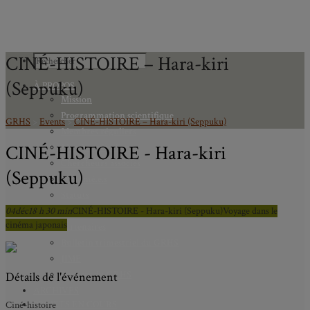
CINÉ-HISTOIRE – Hara-kiri
(Seppuku)
À PROPOS
Mission
Programmation scientifique
GRHS
>
Events
>
CINÉ-HISTOIRE – Hara-kiri (Seppuku)
Membres réguliers
CINÉ-HISTOIRE - Hara-kiri
Membres étudiants
Chercheurs associés
(Seppuku)
Diplômé.e.s
Statuts
04
déc
18 h 30 min
Gouvernance
CINÉ-HISTOIRE - Hara-kiri (Seppuku)
Voyage dans le
cinéma japonais
Partenaires
Bulletin trimestriel du GRHS
JIME
Bourses du GRHS
Détails de l'événement
ARCHIVES
PROJETS EN COURS
Ciné-histoire