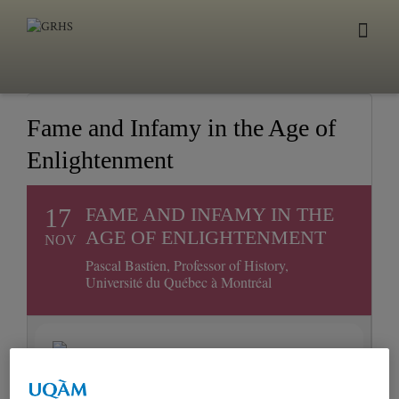
Fame and Infamy in the Age of
Enlightenment
17
FAME AND INFAMY IN THE
AGE OF ENLIGHTENMENT
NOV
Pascal Bastien, Professor of History,
Université du Québec à Montréal