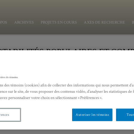
OPOS
ARCHIVES
PROJETS EN COURS
AXES DE RECHERCHE
OTABILITÉS POPULAIRES ET COM
E
tière de témoins
OTABILITÉS POPULAIRES ET COMPÉTENCES
ns des témoins (cookies) afin de collecter des informations qui nous permettent d’
ence sur le site, de vous proposer des contenus vidéo, d’analyser les statistiques de 
professeure à Aix-Marseille Université
uvez personnaliser votre choix en sélectionnant « Préférences ».
rences
Autoriser les témoins
Tout