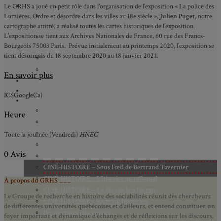
AXES DE RECHERCHE
Le GRHS a joué un petit rôle dans l’organisation de l’exposition « La police des
Axe 1 : Représentations publiques, communes et privées de la
Lumières. Ordre et désordre dans les villes au 18e siècle ».
Julien Puget
, notre
Cité
cartographe attitré, a réalisé toutes les cartes historiques de l’exposition.
L’exposition se tient aux Archives Nationales de France, 60 rue des Francs-
Axe 2 : Réputation, célébrité et popularité dans l’espace
Bourgeois 75003 Paris. Prévue initialement au printemps 2020, l’exposition se
public
tient désormais du 18 septembre 2020 au 18 janvier 2021.
Axe 3 : Diffusion, circulation et appropriation des savoirs
Axe 4 : Conflits, justice et régulation sociale
En savoir plus
BIBLIOTHÈQUE
LECTURES
ICS
GoogleCal
MÉDIATHÈQUE
CINÉ-HISTOIRE – Voyage dans le cinéma japonais
Heure
CINÉ-HISTOIRE – La femme à la caméra
CINÉ-HISTOIRE – L’histoire comme chaos
Toute la journée (Vendredi)
HNEC
CINÉ-HISTOIRE – Rome face à l’histoire
0 Avis
CINÉ-HISTOIRE – À l’ombre du 19e siècle
CINÉ-HISTOIRE – Sous l’œil de Bertrand Tavernier
CINÉ-HISTOIRE – L’histoire au tribunal
À propos du GRHS ___
CINÉ-HISTOIRE – Le 18e siècle à l’écran
Le Groupe de recherche en histoire des sociabilités réunit des chercheurs
CINÉ-HISTOIRE – Kubrick historien
de différentes universités québécoises et d’ailleurs, et entend constituer un
Perspectives citoyennes
foyer important et dynamique d’échanges et de réflexions sur les discours,