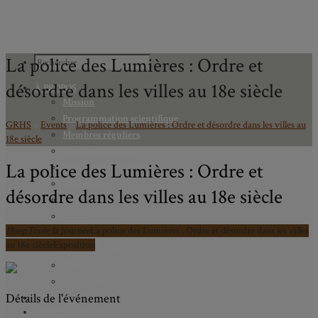
La police des Lumières : Ordre et
désordre dans les villes au 18e siècle
À PROPOS
Mission
Programmation scientifique
GRHS
>
Events
>
La police des Lumières : Ordre et désordre dans les villes au
Membres réguliers
18e siècle
Membres étudiants
La police des Lumières : Ordre et
Chercheurs associés
Diplômé.e.s
désordre dans les villes au 18e siècle
Statuts
Gouvernance
18
sep
Toute la journée
La police des Lumières : Ordre et désordre dans les villes
Partenaires
au 18e siècle
Exposition
Bulletin trimestriel du GRHS
JIME
Bourses du GRHS
Détails de l'événement
ARCHIVES
PROJETS EN COURS