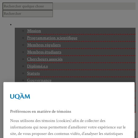
À PROPOS
Mission
Programmation scientifique
Membres réguliers
Membres étudiants
Chercheurs associés
Diplômé.e.s
Statuts
Gouvernance
Partenaires
Bulletin trimestriel du GRHS
JIME
Bourses du GRHS
Préférences en matière de témoins
ARCHIVES
Nous utilisons des témoins (cookies) afin de collecter des
PROJETS EN COURS
informations qui nous permettent d’améliorer votre expérience sur le
AXES DE RECHERCHE
site, de vous proposer des contenus vidéo, d’analyser les statistiques
Axe 1 : Représentations publiques, communes et privées de la