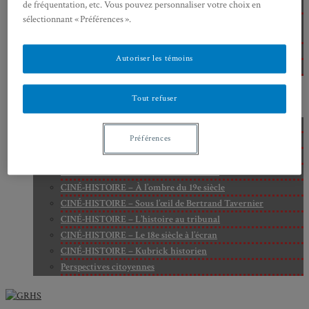
de fréquentation, etc. Vous pouvez personnaliser votre choix en
Cité
sélectionnant « Préférences ».
Axe 2 : Réputation, célébrité et popularité dans l’espace
public
Axe 3 : Diffusion, circulation et appropriation des savoirs
Autoriser les témoins
Axe 4 : Conflits, justice et régulation sociale
BIBLIOTHÈQUE
LECTURES
Tout refuser
MÉDIATHÈQUE
CINÉ-HISTOIRE – Voyage dans le cinéma japonais
Préférences
CINÉ-HISTOIRE – La femme à la caméra
CINÉ-HISTOIRE – L’histoire comme chaos
CINÉ-HISTOIRE – Rome face à l’histoire
CINÉ-HISTOIRE – À l’ombre du 19e siècle
CINÉ-HISTOIRE – Sous l’œil de Bertrand Tavernier
CINÉ-HISTOIRE – L’histoire au tribunal
CINÉ-HISTOIRE – Le 18e siècle à l’écran
CINÉ-HISTOIRE – Kubrick historien
Perspectives citoyennes