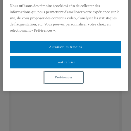
SÉMINAIRE AUTOUR DU
Nous utilisons des témoins (cookies) afin de collecter des
LIVRE DE COLIN JONES,
informations qui nous permettent d’améliorer votre expérience sur le
site, de vous proposer des contenus vidéo, d’analyser les statistiques
THE SMILE REVOLUTION IN
de fréquentation, etc. Vous pouvez personnaliser votre choix en
EIGHTEENTH CENTURY
sélectionnant « Préférences ».
PARIS, OXFORD
UNIVERSITY PRESS, 2014.
Autoriser les témoins
En présence de l’auteur
Tout refuser
Préférences