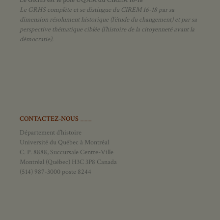
Le GRHS est le pôle UQAM du CIREM 16-18
Le GRHS complète et se distingue du CIREM 16-18 par sa
dimension résolument historique (l’étude du changement) et par sa
perspective thématique ciblée (l’histoire de la citoyenneté avant la
démocratie).
CONTACTEZ-NOUS ___
Département d’histoire
Université du Québec à Montréal
C. P. 8888, Succursale Centre-Ville
Montréal (Québec) H3C 3P8 Canada
(514) 987-3000 poste 8244