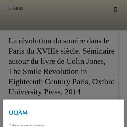
La révolution du sourire dans le
Paris du XVIIIe siècle. Séminaire
autour du livre de Colin Jones,
The Smile Revolution in
Eighteenth Century Paris, Oxford
University Press, 2014.
11
LA RÉVOLUTION DU
SOURIRE DANS LE PARIS
NOV
DU XVIIIE SIÈCLE.
Préférences en matière de témoins