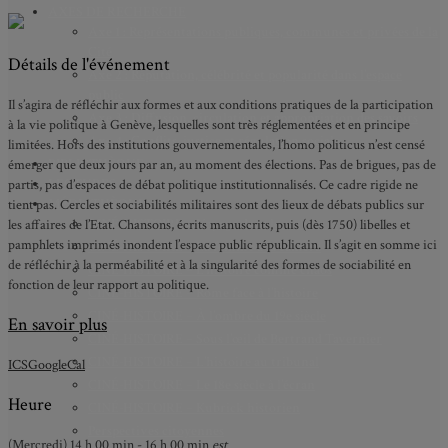
AXES DE RECHERCHE
Axe 1 : Représentations publiques, communes et privées de la
Cité
Détails de l'événement
Axe 2 : Réputation, célébrité et popularité dans l’espace
public
Il s’agira de réfléchir aux formes et aux conditions pratiques de la participation
Axe 3 : Diffusion, circulation et appropriation des savoirs
à la vie politique à Genève, lesquelles sont très réglementées et en principe
Axe 4 : Conflits, justice et régulation sociale
limitées. Hors des institutions gouvernementales, l’homo politicus n’est censé
BIBLIOTHÈQUE
émerger que deux jours par an, au moment des élections. Pas de brigues, pas de
LECTURES
partis, pas d’espaces de débat politique institutionnalisés. Ce cadre rigide ne
MÉDIATHÈQUE
tient pas. Cercles et sociabilités militaires sont des lieux de débats publics sur
CINÉ-HISTOIRE – Voyage dans le cinéma japonais
les affaires de l’Etat. Chansons, écrits manuscrits, puis (dès 1750) libelles et
pamphlets imprimés inondent l’espace public républicain. Il s’agit en somme ici
CINÉ-HISTOIRE – La femme à la caméra
de réfléchir à la perméabilité et à la singularité des formes de sociabilité en
CINÉ-HISTOIRE – L’histoire comme chaos
fonction de leur rapport au politique.
CINÉ-HISTOIRE – Rome face à l’histoire
CINÉ-HISTOIRE – À l’ombre du 19e siècle
En savoir plus
CINÉ-HISTOIRE – Sous l’œil de Bertrand Tavernier
CINÉ-HISTOIRE – L’histoire au tribunal
ICS
GoogleCal
CINÉ-HISTOIRE – Le 18e siècle à l’écran
Heure
CINÉ-HISTOIRE – Kubrick historien
Perspectives citoyennes
(Mercredi) 14 h 00 min - 16 h 00 min
est