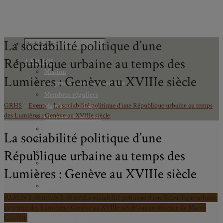
La sociabilité politique d’une
République urbaine au temps des
À PROPOS
Mission
Lumières : Genève au XVIIIe siècle
Programmation scientifique
Membres réguliers
GRHS
>
Events
>
La sociabilité politique d’une République urbaine au temps
Membres étudiants
des Lumières : Genève au XVIIIe siècle
Chercheurs associés
Diplômé.e.s
La sociabilité politique d’une
Statuts
République urbaine au temps des
Gouvernance
Partenaires
Lumières : Genève au XVIIIe siècle
Bulletin trimestriel du GRHS
JIME
02
déc
14 h 00 min
Bourses du GRHS
16 h 00 min
La sociabilité politique d’une République urbaine
au temps des Lumières : Genève au XVIIIe siècle
Une conférence de Marco
ARCHIVES
Cicchini
PROJETS EN COURS