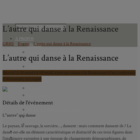
L’autre qui danse à la Renaissance
À PROPOS
GRHS
>
Events
>
L’autre qui danse à la Renaissance
Mission
Programmation scientifique
L’autre qui danse à la Renaissance
Membres réguliers
Membres étudiants
18
oct
12 h 30 min
14 h 00 min
L’autre qui danse à la Renaissance
Une conférence
Chercheurs associés
d'Alessandro Arcangeli
Diplômé.e.s
Statuts
Gouvernance
Détails de l'événement
Partenaires
Bulletin trimestriel du GRHS
L’“autre” qui danse
JIME
Bourses du GRHS
Le paysan, le sauvage, la sorcière…, dansent : mais comment dansent-ils ? La
ARCHIVES
danse est-elle un élément caractéristique et distinctif de ces trois figures dans
PROJETS EN COURS
l’imaginaire européen à une époque de changements démographiques, de