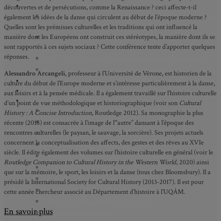
AXES DE RECHERCHE
découvertes et de persécutions, comme la Renaissance ? ceci affecte-t-il
Axe 1 : Représentations publiques, communes et privées de la
également les idées de la danse qui circulent au début de l’époque moderne ?
Cité
Quelles sont les prémisses culturelles et les traditions qui ont influencé la
manière dont les Européens ont construit ces stéréotypes, la manière dont ils se
Axe 2 : Réputation, célébrité et popularité dans l’espace
sont rapportés à ces sujets sociaux ? Cette conférence tente d’apporter quelques
public
réponses.
Axe 3 : Diffusion, circulation et appropriation des savoirs
Axe 4 : Conflits, justice et régulation sociale
Alessandro Arcangeli,
professeur à l’Université de Vérone, est historien de la
BIBLIOTHÈQUE
culture du début de l’Europe moderne et s’intéresse particulièrement à la danse,
LECTURES
aux loisirs et à la pensée médicale. Il a également travaillé sur l’histoire culturelle
MÉDIATHÈQUE
d’un point de vue méthodologique et historiographique (voir son
Cultural
CINÉ-HISTOIRE – Voyage dans le cinéma japonais
History : A Concise Introduction
, Routledge 2012). Sa monographie la plus
CINÉ-HISTOIRE – La femme à la caméra
récente (2018) est consacrée à l’image de l’“autre” dansant à l’époque des
rencontres culturelles (le paysan, le sauvage, la sorcière). Ses projets actuels
CINÉ-HISTOIRE – L’histoire comme chaos
concernent la conceptualisation des affects, des gestes et des rêves au XVIe
CINÉ-HISTOIRE – Rome face à l’histoire
siècle. Il édite également des volumes sur l’histoire culturelle en général (voir le
CINÉ-HISTOIRE – À l’ombre du 19e siècle
Routledge Companion to Cultural History in the Western World
, 2020) ainsi
CINÉ-HISTOIRE – Sous l’œil de Bertrand Tavernier
que sur la mémoire, le sport, les loisirs et la danse (tous chez Bloomsbury). Il a
CINÉ-HISTOIRE – L’histoire au tribunal
présidé la International Society for Cultural History (2013-2017). Il est pour
CINÉ-HISTOIRE – Le 18e siècle à l’écran
cette année chercheur associé au Département d’histoire à l’UQÀM.
CINÉ-HISTOIRE – Kubrick historien
En savoir plus
Perspectives citoyennes