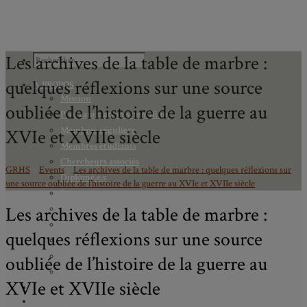
Les archives de la table de marbre :
quelques réflexions sur une source
À PROPOS
Mission
oubliée de l’histoire de la guerre au
Programmation scientifique
Membres réguliers
XVIe et XVIIe siècle
Membres étudiants
Chercheurs associés
GRHS
>
Events
>
Les archives de la table de marbre : quelques réflexions sur
Diplômé.e.s
une source oubliée de l’histoire de la guerre au XVIe et XVIIe siècle
Statuts
Les archives de la table de marbre :
Gouvernance
Partenaires
quelques réflexions sur une source
Bulletin trimestriel du GRHS
JIME
oubliée de l’histoire de la guerre au
Bourses du GRHS
XVIe et XVIIe siècle
ARCHIVES
PROJETS EN COURS