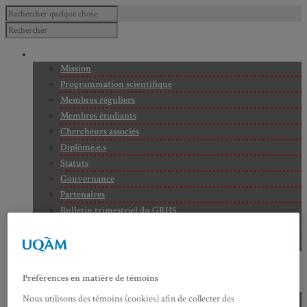
À PROPOS
Mission
Programmation scientifique
Membres réguliers
Membres étudiants
Chercheurs associés
Diplômé.e.s
Statuts
Gouvernance
Partenaires
Bulletin trimestriel du GRHS
JIME
Bourses du GRHS
ARCHIVES
PROJETS EN COURS
Préférences en matière de témoins
AXES DE RECHERCHE
Axe 1 : Représentations publiques, communes et privées de la
Nous utilisons des témoins (cookies) afin de collecter des