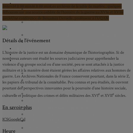
AXES DE RECHERCHE
16
nov
14 h 00 min
16 h 00 min
Les archives de la table de marbre : quelques
Axe 1 : Représentations publiques, communes et privées de la
réflexions sur une source oubliée de l’histoire de la guerre au XVIe et XVIIe
Cité
siècle
Une conférence de Benjamin Deruelle, professeur à l'UQAM
Axe 2 : Réputation, célébrité et popularité dans l’espace
public
Axe 3 : Diffusion, circulation et appropriation des savoirs
Détails de l'événement
Axe 4 : Conflits, justice et régulation sociale
BIBLIOTHÈQUE
L’histoire de la justice est un domaine dynamique de l’historiographie. Si de
LECTURES
nombreux auteurs ont étudié les sources judiciaires pour appréhender la
MÉDIATHÈQUE
violence d’un groupe social ou d’une société, peu se sont attachés à la justice
CINÉ-HISTOIRE – Voyage dans le cinéma japonais
militaire et à la manière dont étaient gérées les affaires relatives aux hommes de
CINÉ-HISTOIRE – La femme à la caméra
guerre. Les Archives Nationales de France conservent pourtant, dans la série Z,
CINÉ-HISTOIRE – L’histoire comme chaos
les papiers du tribunal de la connétablie. Peu connus et peu étudiés, ils ouvrent
CINÉ-HISTOIRE – Rome face à l’histoire
pourtant des perspectives innovantes pour la poursuite d’une histoire sociale,
CINÉ-HISTOIRE – À l’ombre du 19e siècle
e
e
culturelle et politique des crimes et délits militaires des XVI
et XVII
siècles.
CINÉ-HISTOIRE – Sous l’œil de Bertrand Tavernier
En savoir plus
CINÉ-HISTOIRE – L’histoire au tribunal
CINÉ-HISTOIRE – Le 18e siècle à l’écran
ICS
GoogleCal
CINÉ-HISTOIRE – Kubrick historien
Perspectives citoyennes
Heure