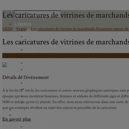
Les caricatures de vitrines de marchand
À PROPOS
GRHS
>
Events
>
Les caricatures de vitrines de marchands d’estampes autour de
Mission
Programmation scientifique
Les caricatures de vitrines de marchand
Membres réguliers
Membres étudiants
01
fév
12 h 30 min
14 h 00 min
Les caricatures de vitrines de marchands d’estampe
Chercheurs associés
Diplômé.e.s
Statuts
Gouvernance
Détails de l'événement
Partenaires
e
Bulletin trimestriel du GRHS
À la fin du 18
siècle, les caricatures et autres œuvres graphiques satiriques sont 
époque qui nous montrent hommes, femmes et enfants de différents âges et différent
JIME
1800 et mérite qu’on s’y attarde. En effet, nous nous retrouvons dans une sorte 
Bourses du GRHS
que ces estampes révèlent au sujet des enjeux et procédés de la caricature.
ARCHIVES
PROJETS EN COURS
En savoir plus
AXES DE RECHERCHE
Axe 1 : Représentations publiques, communes et privées de la C