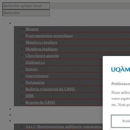
À PROPOS
Mission
Programmation scientifique
Membres réguliers
Membres étudiants
Chercheurs associés
Diplômé.e.s
Statuts
Gouvernance
Partenaires
Préférence
Bulletin trimestriel du GRHS
Nous utilis
JIME
votre expéri
Bourses du GRHS
etc. Vous p
ARCHIVES
PROJETS EN COURS
AXES DE RECHERCHE
Préf
Axe 1 : Représentations publiques, communes et privées de la C