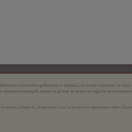
ifférentes universités québécoises et d’ailleurs, et entend constituer un foyer
 des séminaires mensuels, anime un groupe de lecture et
organise des événements
orique (l’étude du changement) et par sa perspective thématique ciblée (l’histoir