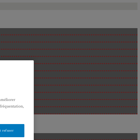
améliorer
 fréquentation,
 refuser