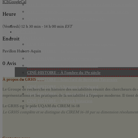
ICS
GoogleCal
Axe 2 : Réputation, célébrité et popularité dans l’espace public
Axe 3 : Diffusion, circulation et appropriation des savoirs
Heure
Axe 4 : Conflits, justice et régulation sociale
BIBLIOTHÈQUE
(Vendredi) 12 h 30 min - 14 h 00 min
EST
LECTURES
Endroit
MÉDIATHÈQUE
CINÉ-HISTOIRE – Voyage dans le cinéma japonais
Pavillon Hubert-Aquin
CINÉ-HISTOIRE – La femme à la caméra
CINÉ-HISTOIRE – L’histoire comme chaos
0 Avis
CINÉ-HISTOIRE – Rome face à l’histoire
CINÉ-HISTOIRE – À l’ombre du 19e siècle
À propos du GRHS ___
CINÉ-HISTOIRE – Sous l’œil de Bertrand Tavernier
CINÉ-HISTOIRE – L’histoire au tribunal
Le Groupe de recherche en histoire des sociabilités réunit des chercheurs de d
CINÉ-HISTOIRE – Le 18e siècle à l’écran
représentations et les pratiques de la sociabilité à l’époque moderne.
Il tient
CINÉ-HISTOIRE – Kubrick historien
Le GRHS est le pôle UQAM du CIREM 16-18
Perspectives citoyennes
Le GRHS complète et se distingue du CIREM 16-18 par sa dimension résolument hist