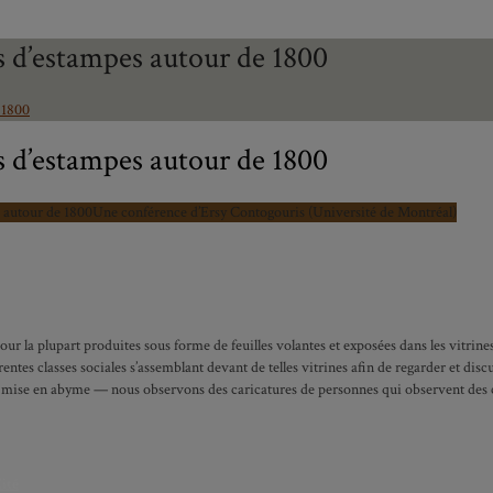
s d’estampes autour de 1800
 1800
s d’estampes autour de 1800
s autour de 1800
Une conférence d’Ersy Contogouris (Université de Montréal)
pour la plupart produites sous forme de feuilles volantes et exposées dans les vitri
es classes sociales s’assemblant devant de telles vitrines afin de regarder et discu
de mise en abyme — nous observons des caricatures de personnes qui observent des c
ité