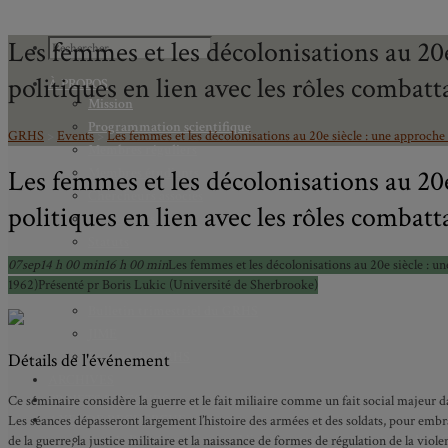
Les femmes et les décolonisations au 20e 
politiques en lien avec les rôles combat
À PROPOS
Mission
Programmation scientifique
GRHS
>
Events
>
Les femmes et les décolonisations au 20e siècle : une approche d
Membres réguliers
Les femmes et les décolonisations au 20e 
Membres étudiants
Chercheurs associés
politiques en lien avec les rôles combat
Diplômé.e.s
Statuts
07
sep
14 h 00 min
Gouvernance
16 h 00 min
Les femmes et les décolonisations au 20e siècle : une
1962)
Présenté pr Boris Lukic (Université de Sherbrooke)
Partenaires
Bulletin trimestriel du GRHS
JIME
Bourses du GRHS
Détails de l'événement
ARCHIVES
PROJETS EN COURS
Ce séminaire considère la guerre et le fait miliaire comme un fait social majeur dan
AXES DE RECHERCHE
Les séances dépasseront largement l’histoire des armées et des soldats, pour embrass
Axe 1 : Représentations publiques, communes et privées de la C
de la guerre, la justice militaire et la naissance de formes de régulation de la vi