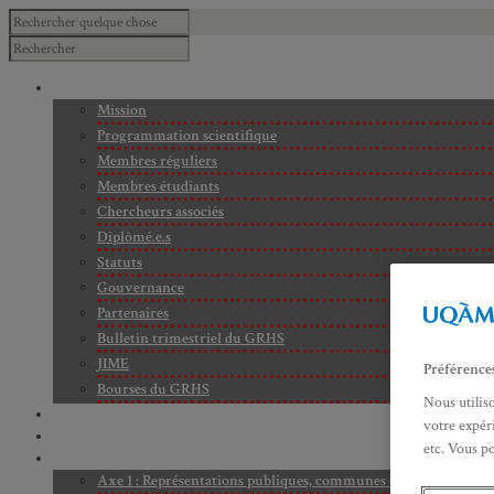
À PROPOS
Mission
Programmation scientifique
Membres réguliers
Membres étudiants
Chercheurs associés
Diplômé.e.s
Statuts
Gouvernance
Partenaires
Bulletin trimestriel du GRHS
JIME
Préférence
Bourses du GRHS
Nous utilis
ARCHIVES
votre expéri
PROJETS EN COURS
etc. Vous p
AXES DE RECHERCHE
Axe 1 : Représentations publiques, communes et privées de la C