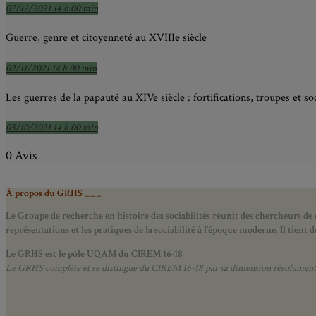
07/12/2021 14 h 00 min
Guerre, genre et citoyenneté au XVIIIe siècle
02/11/2021 14 h 00 min
Les guerres de la papauté au XIVe siècle : fortifications, troupes et soc
05/10/2021 14 h 00 min
0 Avis
À propos du GRHS ___
Le Groupe de recherche en histoire des sociabilités réunit des chercheurs de d
représentations et les pratiques de la sociabilité à l’époque moderne.
Il tient
Le GRHS est le pôle UQAM du CIREM 16-18
Le GRHS complète et se distingue du CIREM 16-18 par sa dimension résolument hist