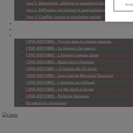
Axe 2 : Réputation, célébrité et popularité dans l’espace public
Préf
Axe 3 : Diffusion, circulation et appropriation des savoirs
Axe 4 : Conflits, justice et régulation sociale
BIBLIOTHÈQUE
LECTURES
MÉDIATHÈQUE
CINÉ-HISTOIRE – Voyage dans le cinéma japonais
CINÉ-HISTOIRE – La femme à la caméra
CINÉ-HISTOIRE – L’histoire comme chaos
CINÉ-HISTOIRE – Rome face à l’histoire
CINÉ-HISTOIRE – À l’ombre du 19e siècle
CINÉ-HISTOIRE – Sous l’œil de Bertrand Tavernier
CINÉ-HISTOIRE – L’histoire au tribunal
CINÉ-HISTOIRE – Le 18e siècle à l’écran
CINÉ-HISTOIRE – Kubrick historien
Perspectives citoyennes