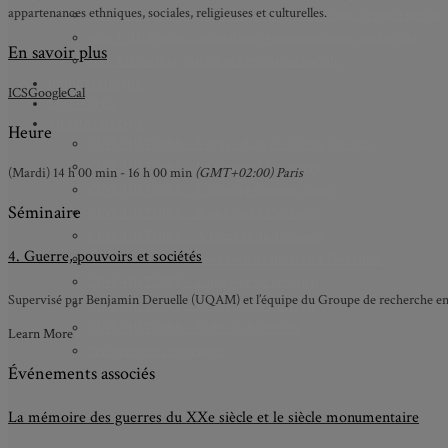
appartenances ethniques, sociales, religieuses et culturelles.
Axe 2 : Réputation, célébrité et popularité dans l’espace public
Axe 3 : Diffusion, circulation et appropriation des savoirs
En savoir plus
Axe 4 : Conflits, justice et régulation sociale
BIBLIOTHÈQUE
ICS
GoogleCal
LECTURES
MÉDIATHÈQUE
Heure
CINÉ-HISTOIRE – Voyage dans le cinéma japonais
CINÉ-HISTOIRE – La femme à la caméra
(Mardi) 14 h 00 min - 16 h 00 min
(GMT+02:00) Paris
CINÉ-HISTOIRE – L’histoire comme chaos
Séminaire
CINÉ-HISTOIRE – Rome face à l’histoire
CINÉ-HISTOIRE – À l’ombre du 19e siècle
4. Guerre, pouvoirs et sociétés
CINÉ-HISTOIRE – Sous l’œil de Bertrand Tavernier
CINÉ-HISTOIRE – L’histoire au tribunal
Supervisé par Benjamin Deruelle (UQAM) et l’équipe du Groupe de recherche en
CINÉ-HISTOIRE – Le 18e siècle à l’écran
CINÉ-HISTOIRE – Kubrick historien
Learn More
Perspectives citoyennes
Événements associés
La mémoire des guerres du XXe siècle et le siècle monumentaire