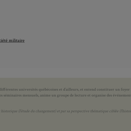
iété militaire
ifférentes universités québécoises et d’ailleurs, et entend constituer un foyer
 des séminaires mensuels, anime un groupe de lecture et
organise des événements
orique (l’étude du changement) et par sa perspective thématique ciblée (l’histoir