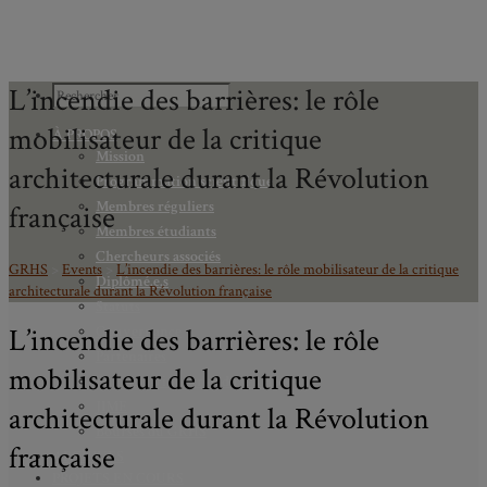
L’incendie des barrières: le rôle
mobilisateur de la critique
À PROPOS
Mission
architecturale durant la Révolution
Programmation scientifique
Membres réguliers
française
Membres étudiants
Chercheurs associés
GRHS
>
Events
>
L’incendie des barrières: le rôle mobilisateur de la critique
Diplômé.e.s
architecturale durant la Révolution française
Statuts
L’incendie des barrières: le rôle
Gouvernance
Partenaires
mobilisateur de la critique
Bulletin trimestriel du GRHS
JIME
architecturale durant la Révolution
Bourses du GRHS
française
ARCHIVES
PROJETS EN COURS