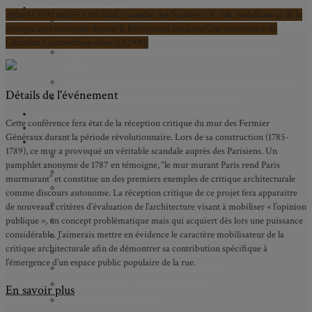
AXES DE RECHERCHE
18
jan
14 h 00 min
16 h 00 min
L’incendie des barrières: le rôle mobilisateur de la
Axe 1 : Représentations publiques, communes et privées de la
critique architecturale durant la Révolution française
Une conférence de
Cité
Christina Contandriopoulos (UQAM)
Axe 2 : Réputation, célébrité et popularité dans l’espace
public
Axe 3 : Diffusion, circulation et appropriation des savoirs
Détails de l'événement
Axe 4 : Conflits, justice et régulation sociale
BIBLIOTHÈQUE
Cette conférence fera état de la réception critique du mur des Fermier
LECTURES
Généraux durant la période révolutionnaire. Lors de sa construction (1785-
MÉDIATHÈQUE
1789), ce mur a provoqué un véritable scandale auprès des Parisiens. Un
CINÉ-HISTOIRE – Voyage dans le cinéma japonais
pamphlet anonyme de 1787 en témoigne, “le mur murant Paris rend Paris
CINÉ-HISTOIRE – La femme à la caméra
murmurant” et constitue un des premiers exemples de critique architecturale
CINÉ-HISTOIRE – L’histoire comme chaos
comme discours autonome. La réception critique de ce projet fera apparaitre
CINÉ-HISTOIRE – Rome face à l’histoire
de nouveaux critères d’évaluation de l’architecture visant à mobiliser « l’opinion
CINÉ-HISTOIRE – À l’ombre du 19e siècle
publique », un concept problématique mais qui acquiert dès lors une puissance
considérable. J’aimerais mettre en évidence le caractère mobilisateur de la
CINÉ-HISTOIRE – Sous l’œil de Bertrand Tavernier
critique architecturale afin de démontrer sa contribution spécifique à
CINÉ-HISTOIRE – L’histoire au tribunal
l’émergence d’un espace public populaire de la rue.
CINÉ-HISTOIRE – Le 18e siècle à l’écran
CINÉ-HISTOIRE – Kubrick historien
En savoir plus
Perspectives citoyennes