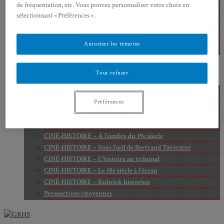
Cité
de fréquentation, etc. Vous pouvez personnaliser votre choix en
Axe 2 : Réputation, célébrité et popularité dans l’espace
sélectionnant « Préférences ».
public
Axe 3 : Diffusion, circulation et appropriation des savoirs
Autoriser les témoins
Axe 4 : Conflits, justice et régulation sociale
BIBLIOTHÈQUE
LECTURES
Tout refuser
MÉDIATHÈQUE
CINÉ-HISTOIRE – Voyage dans le cinéma japonais
CINÉ-HISTOIRE – La femme à la caméra
Préférences
CINÉ-HISTOIRE – L’histoire comme chaos
CINÉ-HISTOIRE – Rome face à l’histoire
CINÉ-HISTOIRE – À l’ombre du 19e siècle
CINÉ-HISTOIRE – Sous l’œil de Bertrand Tavernier
CINÉ-HISTOIRE – L’histoire au tribunal
CINÉ-HISTOIRE – Le 18e siècle à l’écran
CINÉ-HISTOIRE – Kubrick historien
Perspectives citoyennes