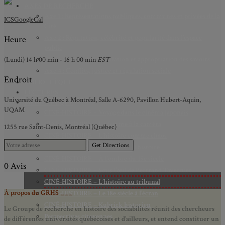
AXES DE RECHERCHE
Axe 1 : Représentations publiques, communes et privées de la
ICS
GoogleCal
Cité
Axe 2 : Réputation, célébrité et popularité dans l’espace
Heure
public
Axe 3 : Diffusion, circulation et appropriation des savoirs
(Lundi) 14 h 00 min - 16 h 00 min
EST
Axe 4 : Conflits, justice et régulation sociale
Endroit
BIBLIOTHÈQUE
LECTURES
Université du Québec à Montréal, Salle A-6290, Pavillon Hubert-Aquin,
MÉDIATHÈQUE
UQAM
CINÉ-HISTOIRE – Voyage dans le cinéma japonais
CINÉ-HISTOIRE – La femme à la caméra
1255 rue Saint-Denis, Montréal (Québec)
CINÉ-HISTOIRE – L’histoire comme chaos
Get Directions
CINÉ-HISTOIRE – Rome face à l’histoire
CINÉ-HISTOIRE – À l’ombre du 19e siècle
0 Avis
CINÉ-HISTOIRE – Sous l’œil de Bertrand Tavernier
CINÉ-HISTOIRE – L’histoire au tribunal
À propos du GRHS ___
CINÉ-HISTOIRE – Le 18e siècle à l’écran
CINÉ-HISTOIRE – Kubrick historien
Le Groupe de recherche en histoire des sociabilités réunit des chercheurs
Perspectives citoyennes
de différentes universités québécoises et d’ailleurs, et entend constituer un