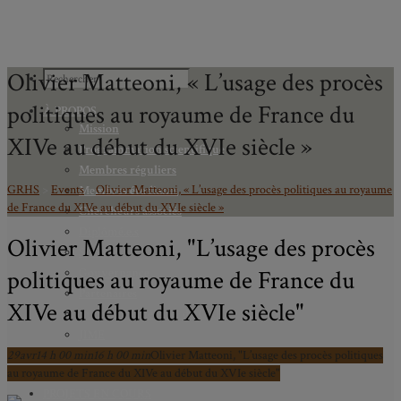
Olivier Matteoni, « L’usage des procès
politiques au royaume de France du
À PROPOS
Mission
XIVe au début du XVIe siècle »
Programmation scientifique
Membres réguliers
GRHS
>
Events
>
Olivier Matteoni, « L’usage des procès politiques au royaume
Membres étudiants
de France du XIVe au début du XVIe siècle »
Chercheurs associés
Diplômé.e.s
Olivier Matteoni, "L’usage des procès
Statuts
politiques au royaume de France du
Gouvernance
Partenaires
XIVe au début du XVIe siècle"
Bulletin trimestriel du GRHS
JIME
29
avr
14 h 00 min
Bourses du GRHS
16 h 00 min
Olivier Matteoni, "L’usage des procès politiques
au royaume de France du XIVe au début du XVIe siècle"
ARCHIVES
PROJETS EN COURS