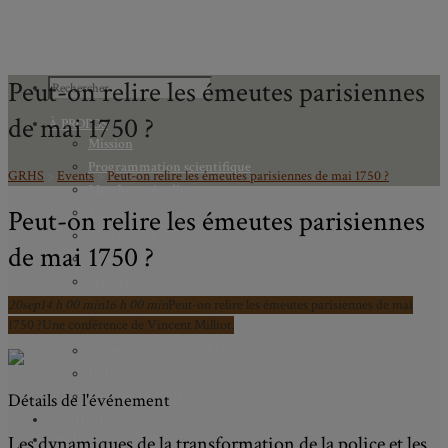
Peut-on relire les émeutes parisiennes
de mai 1750 ?
À PROPOS
Mission
Programmation scientifique
GRHS
>
Events
>
Peut-on relire les émeutes parisiennes de mai 1750 ?
Membres réguliers
Peut-on relire les émeutes parisiennes
Membres étudiants
Chercheurs associés
de mai 1750 ?
Diplômé.e.s
Statuts
20
sep
14 h 00 min
Gouvernance
16 h 00 min
Peut-on relire les émeutes parisiennes de mai
1750 ?
Une conférence de Vincent Milliot.
Partenaires
Bulletin trimestriel du GRHS
JIME
Bourses du GRHS
Détails de l'événement
ARCHIVES
Les dynamiques de la transformation de la police et les
PROJETS EN COURS