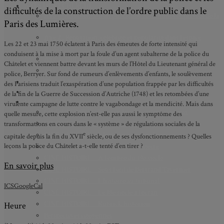
AXES DE RECHERCHE
difficultés de la construction de l’ordre public dans le
Axe 1 : Représentations publiques, communes et privées de la
Paris des Lumières.
Cité
Axe 2 : Réputation, célébrité et popularité dans l’espace
Les 22 et 23 mai 1750 éclatent à Paris des émeutes de forte intensité qui
public
conduisent à la mise à mort par la foule d’un agent subalterne de la police du
Axe 3 : Diffusion, circulation et appropriation des savoirs
Châtelet et viennent battre devant les murs de l’Hôtel du Lieutenant général de
Axe 4 : Conflits, justice et régulation sociale
police, Berryer. Sur fond de rumeurs d’enlèvements d’enfants, le soulèvement
BIBLIOTHÈQUE
des Parisiens traduit l’exaspération d’une population frappée par les difficultés
LECTURES
de la fin de la Guerre de Succession d’Autriche (1748) et les retombées d’une
MÉDIATHÈQUE
virulente campagne de lutte contre le vagabondage et la mendicité. Mais dans
CINÉ-HISTOIRE – Voyage dans le cinéma japonais
quelle mesure, cette explosion n’est-elle pas aussi le symptôme des
CINÉ-HISTOIRE – La femme à la caméra
transformations en cours dans le « système » de régulations sociales de la
e
CINÉ-HISTOIRE – L’histoire comme chaos
capitale depuis la fin du XVII
siècle, ou de ses dysfonctionnements ? Quelles
leçons la police du Châtelet a-t-elle tenté d’en tirer ?
CINÉ-HISTOIRE – Rome face à l’histoire
CINÉ-HISTOIRE – À l’ombre du 19e siècle
En savoir plus
CINÉ-HISTOIRE – Sous l’œil de Bertrand Tavernier
CINÉ-HISTOIRE – L’histoire au tribunal
ICS
GoogleCal
CINÉ-HISTOIRE – Le 18e siècle à l’écran
CINÉ-HISTOIRE – Kubrick historien
Heure
Perspectives citoyennes