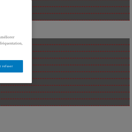
améliorer
 fréquentation,
 refuser