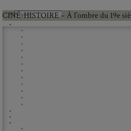
CINÉ-HISTOIRE – À l’ombre du 19e siè
À PROPOS
Mission
Programmation scientifique
Membres réguliers
Membres étudiants
Chercheurs associés
Diplômé.e.s
Statuts
Gouvernance
Partenaires
Bulletin trimestriel du GRHS
JIME
Bourses du GRHS
ARCHIVES
PROJETS EN COURS
AXES DE RECHERCHE
Axe 1 : Représentations publiques, communes et privées de la C