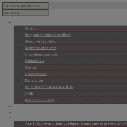
À PROPOS
Mission
Programmation scientifique
Membres réguliers
Membres étudiants
Chercheurs associés
Diplômé.e.s
Statuts
Gouvernance
Partenaires
Bulletin trimestriel du GRHS
JIME
Bourses du GRHS
ARCHIVES
PROJETS EN COURS
AXES DE RECHERCHE
Axe 1 : Représentations publiques, communes et privées de la C