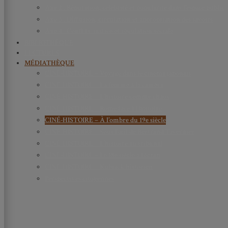
Axe 2 : Réputation, célébrité et popularité dans l’espace public
Axe 3 : Diffusion, circulation et appropriation des savoirs
Axe 4 : Conflits, justice et régulation sociale
BIBLIOTHÈQUE
LECTURES
MÉDIATHÈQUE
CINÉ-HISTOIRE – Voyage dans le cinéma japonais
CINÉ-HISTOIRE – La femme à la caméra
CINÉ-HISTOIRE – L’histoire comme chaos
CINÉ-HISTOIRE – Rome face à l’histoire
CINÉ-HISTOIRE – À l’ombre du 19e siècle
CINÉ-HISTOIRE – Sous l’œil de Bertrand Tavernier
CINÉ-HISTOIRE – L’histoire au tribunal
CINÉ-HISTOIRE – Le 18e siècle à l’écran
CINÉ-HISTOIRE – Kubrick historien
Perspectives citoyennes