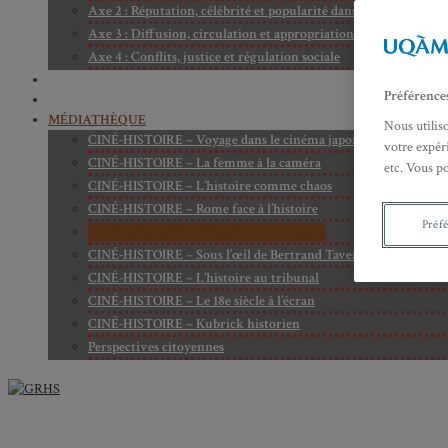
Axe 2 : Réputation, célébrité et popularité dans l’espace public
Axe 3 : Diffusion, circulation et appropriation des savoirs
Axe 4 : Conflits, justice et régulation sociale
BIBLIOTHÈQUE
Préférence
LECTURES
MÉDIATHÈQUE
Nous utilis
CINÉ-HISTOIRE – Voyage dans le cinéma japonais
votre expéri
CINÉ-HISTOIRE – La femme à la caméra
etc. Vous p
CINÉ-HISTOIRE – L’histoire comme chaos
CINÉ-HISTOIRE – Rome face à l’histoire
Préf
CINÉ-HISTOIRE – À l’ombre du 19e siècle
CINÉ-HISTOIRE – Sous l’œil de Bertrand Tavernier
CINÉ-HISTOIRE – L’histoire au tribunal
CINÉ-HISTOIRE – Le 18e siècle à l’écran
CINÉ-HISTOIRE – Kubrick historien
Perspectives citoyennes