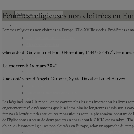
Femmes religieuses non cloîtrées en Eu
À PROPOS
Femmes religieuses non cloîtrées en Europe, XIIe-XVIIIe siècles. Problèmes et m
Mission
Programmation scientifique
Membres réguliers
Membres étudiants
Gherardo di Giovanni del Fora (Florentine, 1444/45-1497), Femmes c
Chercheurs associés
Le mercredi 16 mars 2022
Diplômé.e.s
Statuts
Une conférence d’Angela Carbone, Sylvie Duval et Isabel Harvey
Gouvernance
Partenaires
—
Bulletin trimestriel du GRHS
JIME
Les béguines sont à la mode : on ne compte plus les sites internet ou les livres r
Bourses du GRHS
engouement révèle néanmoins que le schéma binaire longtemps admis sur la conditi
ARCHIVES
femmes à l’extérieur des structures monastiques sont un phénomène constant de l’h
PROJETS EN COURS
de l’Église sont au cœur de deux projets en cours dont le GRHS est membre : The O
AXES DE RECHERCHE
objet, les femmes religieuses non cloîtrées en Europe, selon un approche du tem
Axe 1 : Représentations publiques, communes et privées de la C