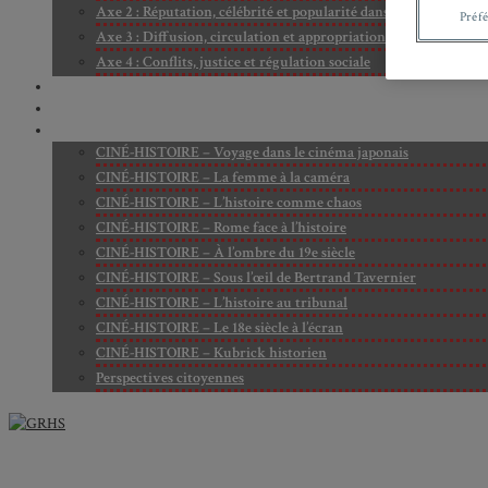
Axe 2 : Réputation, célébrité et popularité dans l’espace public
Préf
Axe 3 : Diffusion, circulation et appropriation des savoirs
Axe 4 : Conflits, justice et régulation sociale
BIBLIOTHÈQUE
LECTURES
MÉDIATHÈQUE
CINÉ-HISTOIRE – Voyage dans le cinéma japonais
CINÉ-HISTOIRE – La femme à la caméra
CINÉ-HISTOIRE – L’histoire comme chaos
CINÉ-HISTOIRE – Rome face à l’histoire
CINÉ-HISTOIRE – À l’ombre du 19e siècle
CINÉ-HISTOIRE – Sous l’œil de Bertrand Tavernier
CINÉ-HISTOIRE – L’histoire au tribunal
CINÉ-HISTOIRE – Le 18e siècle à l’écran
CINÉ-HISTOIRE – Kubrick historien
Perspectives citoyennes