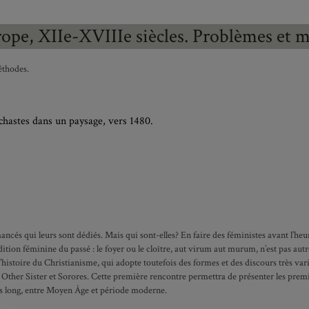
rope, XIIe-XVIIIe siècles. Problèmes et 
éthodes.
hastes dans un paysage, vers 1480.
omancés qui leurs sont dédiés. Mais qui sont-elles? En faire des féministes avant l’h
on féminine du passé : le foyer ou le cloître, aut virum aut murum, n’est pas autre
istoire du Christianisme, qui adopte toutefois des formes et des discours très vari
ther Sister et Sorores. Cette première rencontre permettra de présenter les premie
ps long, entre Moyen Âge et période moderne.
ité