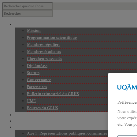
À PROPOS
Mission
Programmation scientifique
Membres réguliers
Membres étudiants
Chercheurs associés
Diplômé.e.s
Statuts
Gouvernance
Partenaires
Bulletin trimestriel du GRHS
JIME
Préférence
Bourses du GRHS
Nous utilis
ARCHIVES
votre expéri
PROJETS EN COURS
etc. Vous p
AXES DE RECHERCHE
Axe 1 : Représentations publiques, communes et privées de la C