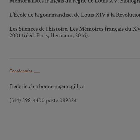
Mémorialistes français du règne de Louis XV
. Bibliogr
L
’École de la gourmandise, de Louis XIV à la Révolutio
Les Silences de l’histoire. Les Mémoires français du XVI
2001 (rééd. Paris, Hermann, 2016).
Coordonnées ___
frederic.charbonneau@mcgill.ca
(514) 398-4400 poste 089524