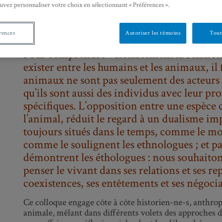
uvez personnaliser votre choix en sélectionnant « Préférences ».
le-monde-animal/
—
rences
Autoriser les témoins
Tout
Pour comprendre véritablement la relation, 
exister entre les humains et les animaux, il 
animaux ne sont pas seulement des acteurs 
qu’ils sont aussi des individus avec leur pr
spécifiques. L’opposition entre une espèce 
l’animal, réduit le regard à un dualisme im
toujours situés dans le temps, comme le mont
comme le soulignent les ethnologues ; et p
démontrent les éthologues : nous souhaito
penser le vivant dans ses relations et ses re
coexistences, ses entêtements et ses négocia
Ce colloque engage côte à côte historien-ne-s, anthropol
animale, mêlant dans différents volets des approches d