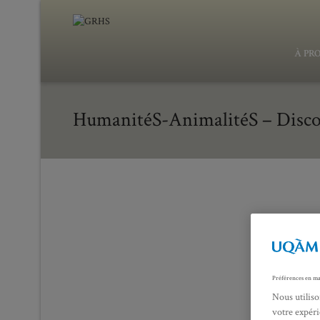
À PR
HumanitéS-AnimalitéS – Discour
Ferdinand Van Kessel, Die Tabakrauchende Affenrunde, vers 1680
collection privée.
Préférences en ma
Nous utiliso
votre expéri