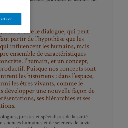
 refuser
c’est-à-dire le dialogue, qui peut
faut partir de l’hypothèse que les
qui influencent les humains, mais
opre ensemble de caractéristiques
concrète, l’humain, et un concept,
productif. Puisque nos concepts sont
rent les historiens ; dans l’espace,
armi les êtres vivants, comme le
ns développer une nouvelle façon de
présentations, ses hiérarchies et ses
tions.
ogues, juristes et spécialistes de la santé
e sciences humaines et de sciences de la vie