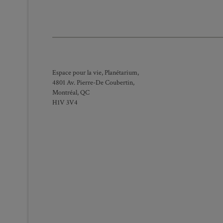
_
Espace pour la vie, Planétarium,
4801 Av. Pierre-De Coubertin,
Montréal, QC
H1V 3V4