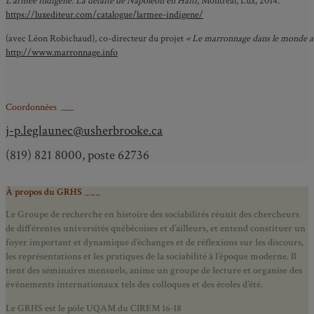
L’armée indigène. La défaite de Napoléon en Haïti,
Montréal, Lux, 2014.
https://luxediteur.com/catalogue/larmee-indigene/
(avec Léon Robichaud), co-directeur du projet
« Le marronnage dans le monde atla
http://www.marronnage.info
Coordonnées ___
j-p.leglaunec@usherbrooke.ca
(819) 821 8000, poste 62736
À propos du GRHS ___
Le Groupe de recherche en histoire des sociabilités réunit des chercheurs
de différentes universités québécoises et d’ailleurs, et entend constituer un
foyer important et dynamique d’échanges et de réflexions sur les discours,
les représentations et les pratiques de la sociabilité à l’époque moderne.
Il
tient des séminaires mensuels, anime un groupe de lecture et
organise des
événements internationaux tels des colloques et des écoles d’été.
Le GRHS est le pôle UQAM du CIREM 16-18