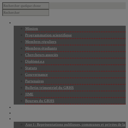
À PROPOS
Mission
Programmation scientifique
Membres réguliers
Membres étudiants
Chercheurs associés
Diplômé.e.s
Statuts
Gouvernance
Partenaires
Bulletin trimestriel du GRHS
JIME
Bourses du GRHS
ARCHIVES
PROJETS EN COURS
AXES DE RECHERCHE
Axe 1 : Représentations publiques, communes et privées de la