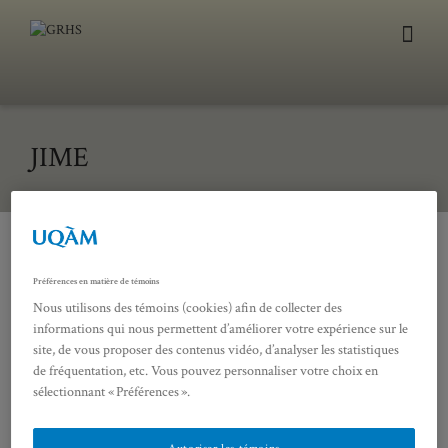
JIME
Préférences en matière de témoins
Créée en 2018, la Journée interdisciplinaire des
Nous utilisons des témoins (cookies) afin de collecter des
membres étudiant·e·s du GRHS est organisée
informations qui nous permettent d’améliorer votre expérience sur le
annuellement au trimestre d’automne. Sans
site, de vous proposer des contenus vidéo, d’analyser les statistiques
thème prescriptif, l’atelier est ouvert à tous les
de fréquentation, etc. Vous pouvez personnaliser votre choix en
projets de recherche en cours consacrés à la
sélectionnant « Préférences ».
période moderne, depuis la Renaissance jusqu’à
l’âge des révolutions (1850) et cela, peu importe