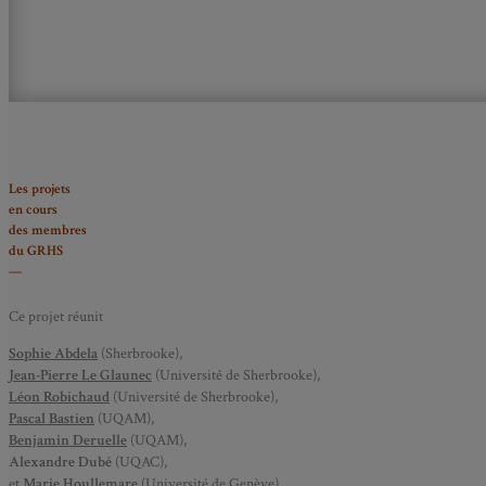
Les projets
en cours
des membres
du GRHS
—
Ce projet réunit
Sophie Abdela
(Sherbrooke),
Jean-Pierre Le Glaunec
(Université de Sherbrooke),
Léon Robichaud
(Université de Sherbrooke),
Pascal Bastien
(UQAM),
Benjamin Deruelle
(UQAM),
Alexandre Dubé
(UQAC),
et
Marie Houllemare
(Université de Genève).