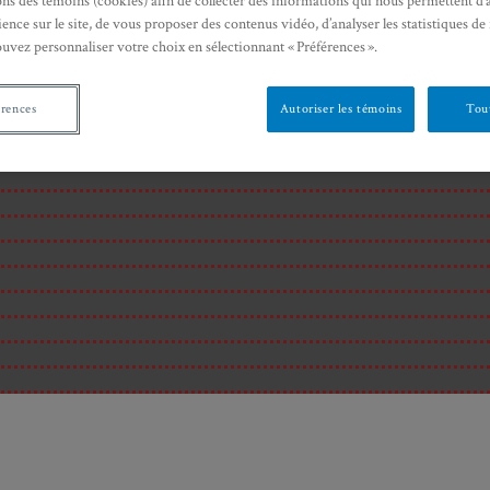
ons des témoins (cookies) afin de collecter des informations qui nous permettent d’
ence sur le site, de vous proposer des contenus vidéo, d’analyser les statistiques de
ouvez personnaliser votre choix en sélectionnant « Préférences ».
érences
Autoriser les témoins
Tout