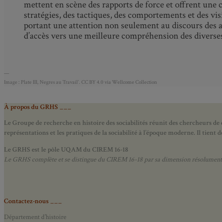
mettent en scène des rapports de force et offrent une c
stratégies, des tactiques, des comportements et des vi
portant une attention non seulement au discours des au
d’accès vers une meilleure compréhension des diverses 
—
Image : Plate III, Negres au Travail’. CC BY 4.0 via Wellcome Collection
À propos du GRHS ___
Le Groupe de recherche en histoire des sociabilités réunit des chercheurs de d
représentations et les pratiques de la sociabilité à l’époque moderne.
Il tient
Le GRHS est le pôle UQAM du CIREM 16-18
Le GRHS complète et se distingue du CIREM 16-18 par sa dimension résolument hist
Contactez-nous ___
Département d’histoire