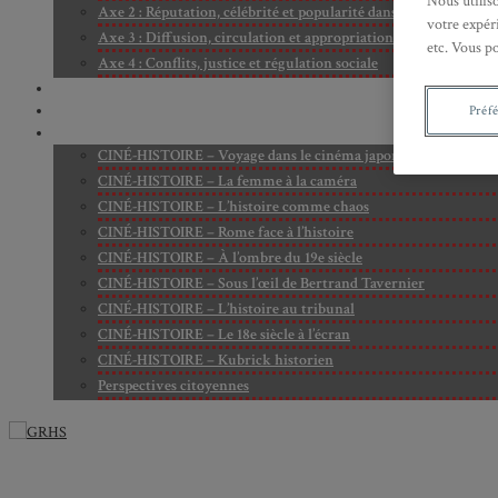
Nous utilis
Axe 2 : Réputation, célébrité et popularité dans l’espace public
votre expéri
Axe 3 : Diffusion, circulation et appropriation des savoirs
etc. Vous p
Axe 4 : Conflits, justice et régulation sociale
BIBLIOTHÈQUE
LECTURES
Préf
MÉDIATHÈQUE
CINÉ-HISTOIRE – Voyage dans le cinéma japonais
CINÉ-HISTOIRE – La femme à la caméra
CINÉ-HISTOIRE – L’histoire comme chaos
CINÉ-HISTOIRE – Rome face à l’histoire
CINÉ-HISTOIRE – À l’ombre du 19e siècle
CINÉ-HISTOIRE – Sous l’œil de Bertrand Tavernier
CINÉ-HISTOIRE – L’histoire au tribunal
CINÉ-HISTOIRE – Le 18e siècle à l’écran
CINÉ-HISTOIRE – Kubrick historien
Perspectives citoyennes