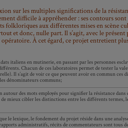
on sur les multiples significations de la résistanc
nt difficile à appréhender : ses contours sont fl
nts folkloriques aux différentes mises en scène cu
out et donc, nulle part. Il s’agit, avec le présent
 opératoire. À cet égard, ce projet entretient plus
oldats italiens en mutinerie, en passant par les personnes escl
 différents. Chacun de ces laboratoires permet de tester la v
lturelle). Il s’agit de voir ce que peuvent avoir en commun ces
ir les dénominateurs communs;
 autour des mots employés pour signifier la résistance dans di
e mieux cibler les distinctions entre les différents termes, leu
s que le lexique, le fondement du projet réside dans une analy
 rapports administratifs, récits de commentateurs sont tous 