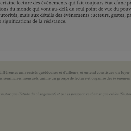
ertaine lecture des événements qui fait toujours état d’une p
sions du monde qui vont au-delà du seul point de vue du pouvo
torités, mais aux détails des événements : acteurs, gestes, pa
significations de la résistance.
ifférentes universités québécoises et d’ailleurs, et entend constituer un foyer
 des séminaires mensuels, anime un groupe de lecture et
organise des événements
orique (l’étude du changement) et par sa perspective thématique ciblée (l’histoir