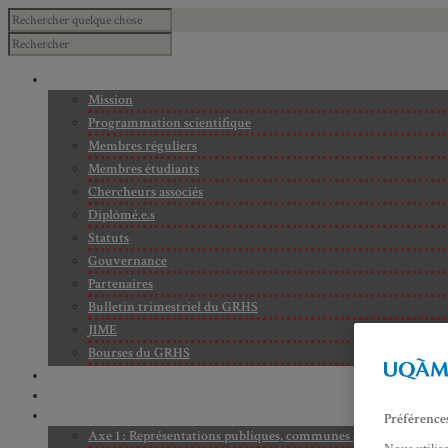
À PROPOS
Mission
Programmation scientifique
Membres réguliers
Membres étudiants
Chercheurs associés
Diplômé.e.s
Statuts
Gouvernance
Partenaires
Bulletin trimestriel du GRHS
JIME
Bourses du GRHS
ARCHIVES
PROJETS EN COURS
AXES DE RECHERCHE
Préférence
Axe 1 : Représentations publiques, communes et privées de la C