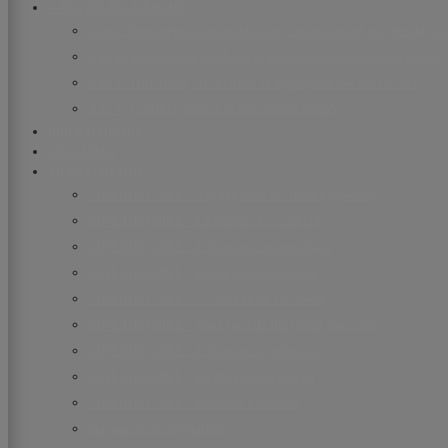
AXES DE RECHERCHE
Axe 1 : Représentations publiques, communes et privées de la C
Axe 2 : Réputation, célébrité et popularité dans l’espace public
Axe 3 : Diffusion, circulation et appropriation des savoirs
Axe 4 : Conflits, justice et régulation sociale
BIBLIOTHÈQUE
LECTURES
MÉDIATHÈQUE
CINÉ-HISTOIRE – Voyage dans le cinéma japonais
CINÉ-HISTOIRE – La femme à la caméra
CINÉ-HISTOIRE – L’histoire comme chaos
CINÉ-HISTOIRE – Rome face à l’histoire
CINÉ-HISTOIRE – À l’ombre du 19e siècle
CINÉ-HISTOIRE – Sous l’œil de Bertrand Tavernier
CINÉ-HISTOIRE – L’histoire au tribunal
CINÉ-HISTOIRE – Le 18e siècle à l’écran
CINÉ-HISTOIRE – Kubrick historien
Perspectives citoyennes