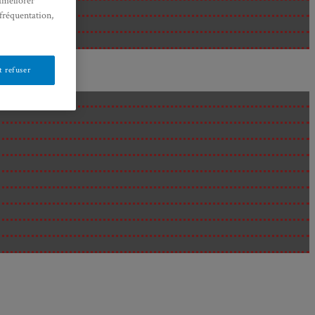
améliorer
 fréquentation,
 refuser