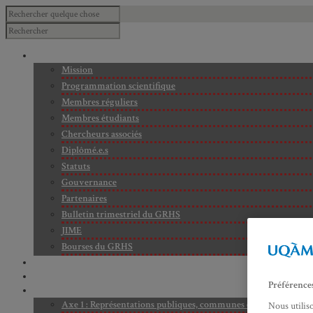
À PROPOS
Mission
Programmation scientifique
Membres réguliers
Membres étudiants
Chercheurs associés
Diplômé.e.s
Statuts
Gouvernance
Partenaires
Bulletin trimestriel du GRHS
JIME
Bourses du GRHS
ARCHIVES
PROJETS EN COURS
Préférence
AXES DE RECHERCHE
Axe 1 : Représentations publiques, communes et privées de la C
Nous utilis