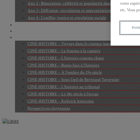
Axe 2 : Réputation, célébrité et popularité dans l’espace public
votre expéri
etc. Vous p
Axe 3 : Diffusion, circulation et appropriation des savoirs
Axe 4 : Conflits, justice et régulation sociale
BIBLIOTHÈQUE
Préf
LECTURES
MÉDIATHÈQUE
CINÉ-HISTOIRE – Voyage dans le cinéma japonais
CINÉ-HISTOIRE – La femme à la caméra
CINÉ-HISTOIRE – L’histoire comme chaos
CINÉ-HISTOIRE – Rome face à l’histoire
CINÉ-HISTOIRE – À l’ombre du 19e siècle
CINÉ-HISTOIRE – Sous l’œil de Bertrand Tavernier
CINÉ-HISTOIRE – L’histoire au tribunal
CINÉ-HISTOIRE – Le 18e siècle à l’écran
CINÉ-HISTOIRE – Kubrick historien
Perspectives citoyennes