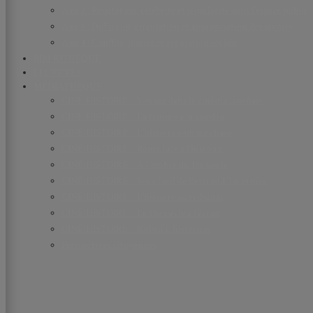
Axe 2 : Réputation, célébrité et popularité dans l’espace public
Axe 3 : Diffusion, circulation et appropriation des savoirs
Axe 4 : Conflits, justice et régulation sociale
BIBLIOTHÈQUE
LECTURES
MÉDIATHÈQUE
CINÉ-HISTOIRE – Voyage dans le cinéma japonais
CINÉ-HISTOIRE – La femme à la caméra
CINÉ-HISTOIRE – L’histoire comme chaos
CINÉ-HISTOIRE – Rome face à l’histoire
CINÉ-HISTOIRE – À l’ombre du 19e siècle
CINÉ-HISTOIRE – Sous l’œil de Bertrand Tavernier
CINÉ-HISTOIRE – L’histoire au tribunal
CINÉ-HISTOIRE – Le 18e siècle à l’écran
CINÉ-HISTOIRE – Kubrick historien
Perspectives citoyennes