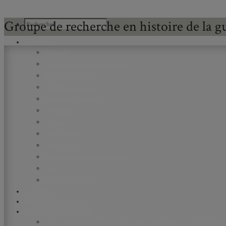
Groupe de recherche en histoire de la 
À PROPOS
Mission
Programmation scientifique
Membres réguliers
Membres étudiants
Chercheurs associés
Diplômé.e.s
Statuts
Gouvernance
Partenaires
Bulletin trimestriel du GRHS
JIME
Bourses du GRHS
ARCHIVES
PROJETS EN COURS
AXES DE RECHERCHE
Axe 1 : Représentations publiques, communes et privées de la C