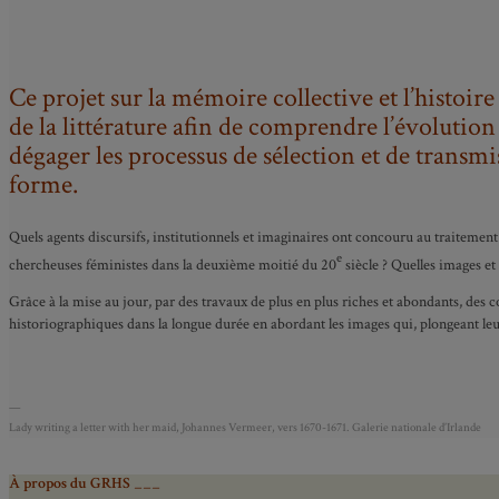
Ce projet sur la mémoire collective et l’histoire
de la littérature afin de comprendre l’évolution 
dégager les processus de sélection et de transm
forme.
Quels agents discursifs, institutionnels et imaginaires ont concouru au traitement 
e
chercheuses féministes dans la deuxième moitié du 20
siècle ? Quelles images et 
Grâce à la mise au jour, par des travaux de plus en plus riches et abondants, des c
historiographiques dans la longue durée en abordant les images qui, plongeant leur
—
Lady writing a letter with her maid, Johannes Vermeer, vers 1670-1671. Galerie nationale d’Irlande
À propos du GRHS ___