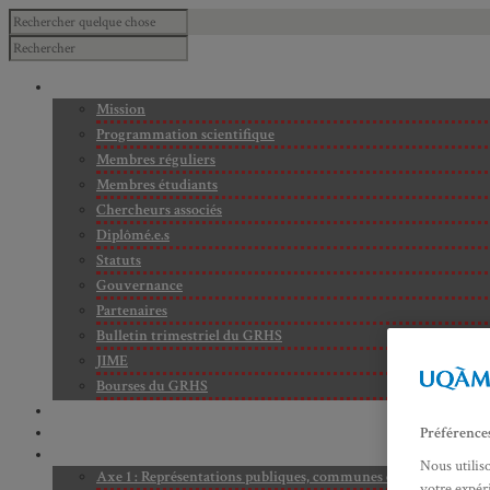
À PROPOS
Mission
Programmation scientifique
Membres réguliers
Membres étudiants
Chercheurs associés
Diplômé.e.s
Statuts
Gouvernance
Partenaires
Bulletin trimestriel du GRHS
JIME
Bourses du GRHS
ARCHIVES
PROJETS EN COURS
Préférence
AXES DE RECHERCHE
Nous utilis
Axe 1 : Représentations publiques, communes et privées de la C
votre expéri