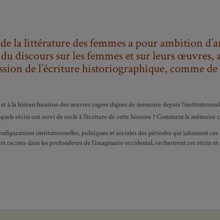
 de la littérature des femmes a pour ambition d’an
du discours sur les femmes et sur leurs œuvres, ai
ission de l’écriture historiographique, comme de 
et à la hiérarchisation des œuvres jugées dignes de mémoire depuis l’institutionnalis
quels récits ont servi de socle à l’écriture de cette histoire ? Comment la mémoire col
onfigurations institutionnelles, politiques et sociales des périodes qui jalonnent ces
s racines dans les profondeurs de l’imaginaire occidental, orchestrent ces récits et