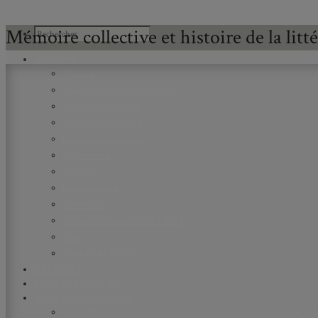
Mémoire collective et histoire de la lit
À PROPOS
Mission
Programmation scientifique
Membres réguliers
Membres étudiants
Chercheurs associés
Diplômé.e.s
Statuts
Gouvernance
Partenaires
Bulletin trimestriel du GRHS
JIME
Bourses du GRHS
ARCHIVES
PROJETS EN COURS
AXES DE RECHERCHE
Axe 1 : Représentations publiques, communes et privées de la C