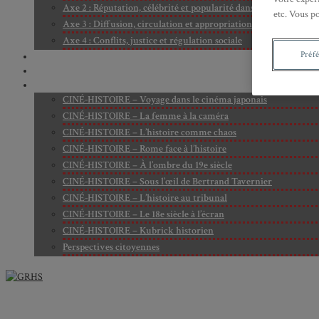
Axe 2 : Réputation, célébrité et popularité dans l’espace public
etc. Vous p
Axe 3 : Diffusion, circulation et appropriation des savoirs
Axe 4 : Conflits, justice et régulation sociale
Préf
BIBLIOTHÈQUE
LECTURES
MÉDIATHÈQUE
CINÉ-HISTOIRE – Voyage dans le cinéma japonais
CINÉ-HISTOIRE – La femme à la caméra
CINÉ-HISTOIRE – L’histoire comme chaos
CINÉ-HISTOIRE – Rome face à l’histoire
CINÉ-HISTOIRE – À l’ombre du 19e siècle
CINÉ-HISTOIRE – Sous l’œil de Bertrand Tavernier
CINÉ-HISTOIRE – L’histoire au tribunal
CINÉ-HISTOIRE – Le 18e siècle à l’écran
CINÉ-HISTOIRE – Kubrick historien
Perspectives citoyennes