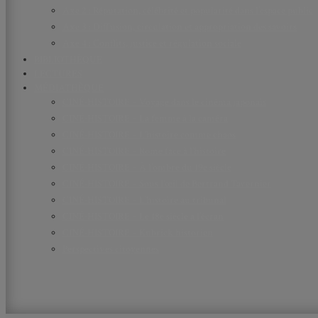
Axe 2 : Réputation, célébrité et popularité dans l’espace public
Axe 3 : Diffusion, circulation et appropriation des savoirs
Axe 4 : Conflits, justice et régulation sociale
BIBLIOTHÈQUE
LECTURES
MÉDIATHÈQUE
CINÉ-HISTOIRE – Voyage dans le cinéma japonais
CINÉ-HISTOIRE – La femme à la caméra
CINÉ-HISTOIRE – L’histoire comme chaos
CINÉ-HISTOIRE – Rome face à l’histoire
CINÉ-HISTOIRE – À l’ombre du 19e siècle
CINÉ-HISTOIRE – Sous l’œil de Bertrand Tavernier
CINÉ-HISTOIRE – L’histoire au tribunal
CINÉ-HISTOIRE – Le 18e siècle à l’écran
CINÉ-HISTOIRE – Kubrick historien
Perspectives citoyennes