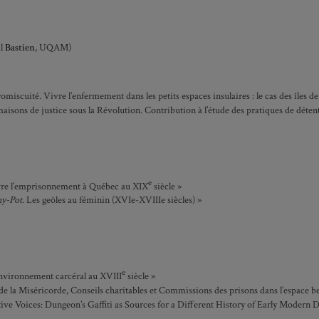
al
Bastien
, UQAM)
omiscuité. Vivre l’enfermement dans les petits espaces insulaires : le cas des îles 
maisons de justice sous la Révolution. Contribution à l’étude des pratiques de déten
e
vivre l’emprisonnement à Québec au XIX
siècle »
ny-Pot.
Les geôles au féminin (XVIe-XVIIIe siècles) »
e
’environnement carcéral au XVIII
siècle »
la Miséricorde, Conseils charitables et Commissions des prisons dans l’espace bel
tive Voices: Dungeon’s Gaffiti as Sources for a Different History of Early Modern 