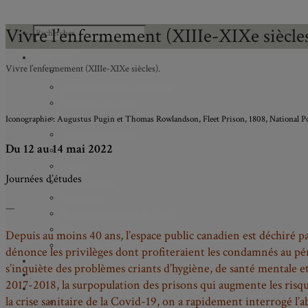
Vivre l’enfermement (XIIIe-XIXe siècles
À PROPOS
Vivre l’enfermement (XIIIe-XIXe siècles).
Mission
Programmation scientifique
Membres réguliers
Membres étudiants
Iconographie : Augustus Pugin et Thomas Rowlandson, Fleet Prison, 1808, National Por
Chercheurs associés
Du 12 au 14 mai 2022
Diplômé.e.s
Statuts
Journées d’études
Gouvernance
Partenaires
—
Bulletin trimestriel du GRHS
JIME
Depuis au moins 40 ans, l’espace public canadien est déchiré pa
Bourses du GRHS
dénonce les privilèges dont profiteraient les condamnés au pénit
ARCHIVES
s’inquiète des problèmes criants d’hygiène, de santé mentale e
PROJETS EN COURS
2017-2018, la surpopulation des prisons qui augmente les risqu
AXES DE RECHERCHE
la crise sanitaire de la Covid-19, on a rapidement interrogé l’
Axe 1 : Représentations publiques, communes et privées de la C