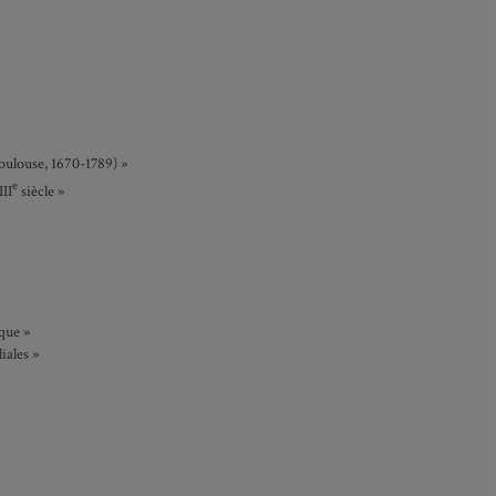
Toulouse, 1670-1789) »
e
II
siècle »
que »
iales »