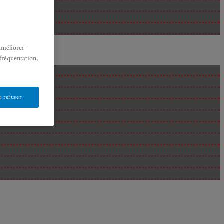
améliorer
 fréquentation,
 refuser