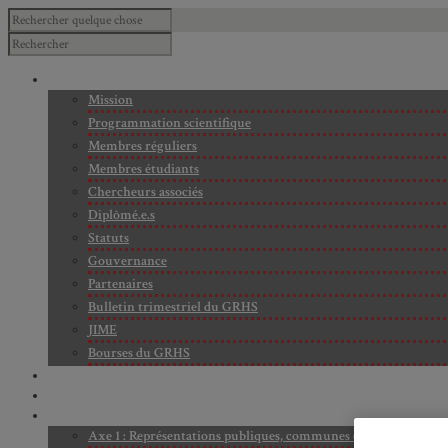
À PROPOS
Mission
Programmation scientifique
Membres réguliers
Membres étudiants
Chercheurs associés
Diplômé.e.s
Statuts
Gouvernance
Partenaires
Bulletin trimestriel du GRHS
JIME
Bourses du GRHS
ARCHIVES
PROJETS EN COURS
AXES DE RECHERCHE
Axe 1 : Représentations publiques, communes et privées de la C