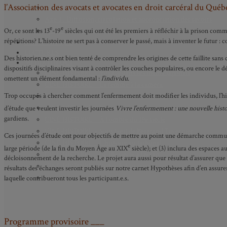
l’Association des avocats et avocates en droit carcéral du Québe
Axe 2 : Réputation, célébrité et popularité dans l’espace public
Axe 3 : Diffusion, circulation et appropriation des savoirs
e
e
Axe 4 : Conflits, justice et régulation sociale
Or, ce sont les 13
-19
siècles qui ont été les premiers à réfléchir à la prison com
répétitions? L’histoire ne sert pas à conserver le passé, mais à inventer le futur 
BIBLIOTHÈQUE
LECTURES
Des historien.ne.s ont bien tenté de comprendre les origines de cette faillite sans
MÉDIATHÈQUE
dispositifs disciplinaires visant à contrôler les couches populaires, ou encore l
CINÉ-HISTOIRE – Voyage dans le cinéma japonais
omettent un élément fondamental :
l’individu
.
CINÉ-HISTOIRE – La femme à la caméra
Trop occupés à chercher comment l’enfermement doit modifier les individus, l’his
CINÉ-HISTOIRE – L’histoire comme chaos
CINÉ-HISTOIRE – Rome face à l’histoire
d’étude que veulent investir les journées
Vivre l’enfermement : une nouvelle histo
gardiens.
CINÉ-HISTOIRE – À l’ombre du 19e siècle
CINÉ-HISTOIRE – Sous l’œil de Bertrand Tavernier
Ces journées d’étude ont pour objectifs de mettre au point une démarche commune 
CINÉ-HISTOIRE – L’histoire au tribunal
e
large période (de la fin du Moyen Âge au XIX
siècle); et (3) inclura des espaces a
CINÉ-HISTOIRE – Le 18e siècle à l’écran
décloisonnement de la recherche. Le projet aura aussi pour résultat d’assurer que l
CINÉ-HISTOIRE – Kubrick historien
résultats des échanges seront publiés sur notre carnet Hypothèses afin d’en assure
Perspectives citoyennes
laquelle contribueront tous les participant.e.s.
Programme provisoire ___