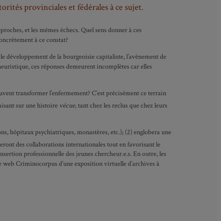
orités provinciales et fédérales à ce sujet
.
reproches, et les mêmes échecs. Quel sens donner à ces
 concrètement à ce constat?
: le développement de la bourgeoisie capitaliste, l’avènement de
 heuristique, ces réponses demeurent incomplètes car elles
euvent transformer l’enfermement? C’est précisément ce terrain
isant sur une histoire
vécue
, tant chez les reclus que chez leurs
s, hôpitaux psychiatriques, monastères, etc.); (2) englobera une
ideront des collaborations internationales tout en favorisant le
nsertion professionnelle des jeunes chercheur.e.s. En outre, les
rme web Criminocorpus d’une exposition virtuelle d’archives à