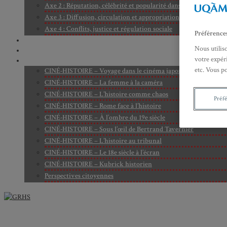
Axe 2 : Réputation, célébrité et popularité dans l’espace public
Axe 3 : Diffusion, circulation et appropriation des savoirs
Axe 4 : Conflits, justice et régulation sociale
Préférence
BIBLIOTHÈQUE
Nous utilis
LECTURES
votre expéri
MÉDIATHÈQUE
etc. Vous p
CINÉ-HISTOIRE – Voyage dans le cinéma japonais
CINÉ-HISTOIRE – La femme à la caméra
CINÉ-HISTOIRE – L’histoire comme chaos
Préf
CINÉ-HISTOIRE – Rome face à l’histoire
CINÉ-HISTOIRE – À l’ombre du 19e siècle
CINÉ-HISTOIRE – Sous l’œil de Bertrand Tavernier
CINÉ-HISTOIRE – L’histoire au tribunal
CINÉ-HISTOIRE – Le 18e siècle à l’écran
CINÉ-HISTOIRE – Kubrick historien
Perspectives citoyennes