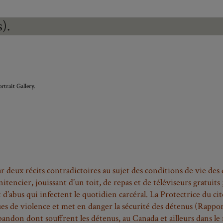
).
trait Gallery.
r deux récits contradictoires au sujet des conditions de vie des 
encier, jouissant d’un toit, de repas et de téléviseurs gratuits ;
t d’abus qui infectent le quotidien carcéral. La Protectrice du
es de violence et met en danger la sécurité des détenus (Rappor
abandon dont souffrent les détenus, au Canada et ailleurs dans le
ité