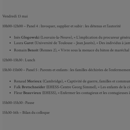
_
Vendredi 13 mai
10h00-12h00 – Panel 4 : Invoquer, supplier et subir : les détenus et l’autorité
Inès
Glogowski
(Louvain-la-Neuve), « L’implication du procureur général
Laura
Garet
(Université de Toulouse – Jean Jaurès), « Des individus à jam
Romain
Benoît
(Rennes 2), « Vivre sous la menace du bâton de maréchal 
12h00-13h30 : Lunch
13h30-15h00 – Panel 5 : Parents et enfants : les familles déchirées de l’enfermemen
Renaud
Morieux
(Cambridge), « Captivité de guerre, familles et commu
Falk
Bretschneider
(EHESS-Centre Georg Simmel), « Les enfants de la cit
Fleur
Beauvieux
(EHESS), « Enfermer les contagieux et les contagieuses à 
15h00-15h30 : Pause
15h30-16h – Bilan du colloque
_