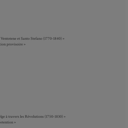
de Ventotene et Santo Stefano (1770-1840) »
tion provisoire »
ge à travers les Révolutions (1750-1830) »
Detention »