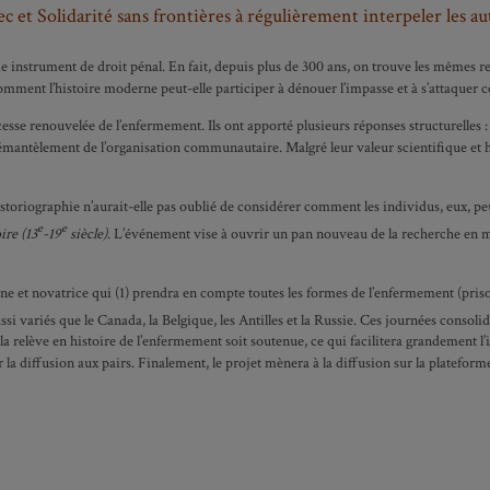
c et Solidarité sans frontières à régulièrement interpeler les aut
me instrument de droit pénal. En fait, depuis plus de 300 ans, on trouve les mêmes 
: comment l’histoire moderne peut-elle participer à dénouer l’impasse et à s’attaquer
 cesse renouvelée de l’enfermement. Ils ont apporté plusieurs réponses structurelles 
e démantèlement de l’organisation communautaire. Malgré leur valeur scientifique et
toriographie n’aurait-elle pas oublié de considérer comment les individus, eux, p
e
e
ire (13
-19
siècle)
. L’événement vise à ouvrir un pan nouveau de la recherche en m
et novatrice qui (1) prendra en compte toutes les formes de l’enfermement (prison
ussi variés que le Canada, la Belgique, les Antilles et la Russie. Ces journées consol
a relève en histoire de l’enfermement soit soutenue, ce qui facilitera grandement l’i
r la diffusion aux pairs. Finalement, le projet mènera à la diffusion sur la platefo