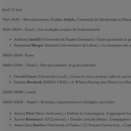
Jeudi 12 mai
9h15-9h30 – Mot d’ouverture
(Sophie
Abdela
, Université de Sherbrooke et Pasc
9h30-10h30 – Panel 1 : Les multiples avatars de l’enfermement
Anthony
Santilli
(Université de Naples Orientale), « Entre proximité et pr
Emmanuel
Berger
(Instituto Universitario de Liboa), « La naissance des 
10h30-11h00 : Pause
11h00-12h00 – Panel 2 : Être prisonnière : le genre enfermé
Donald
Fyson
(Université Laval), « Genre et vécu carcéral: subir et sur
Natalia
Muchnik
(EHESS-CRH), «
A Whore Entring into Prison is a Ho
12h00-14h00 : Lunch
14h00-16h00 – Panel 3 : Routines, organisations et stratégies carcérales
Adrien
Pitor
(Paris-Sorbonne), « Habiter la Conciergerie. S’approprier l
Xavier
Rousseaux
(UCLouvain), « Prendre soin du détenu : Compagnies de 
Anna Clara
Basilico
(University of Padua / Ca’ Foscari University), « Cap