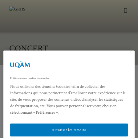
CONCERT
Préférences en matière de témoins
Nous utilisons des témoins (cookies) afin de collecter des
informations qui nous permettent d’améliorer votre expérience sur le
Luther et la musique de la Réforme. 500 ans
site, de vous proposer des contenus vidéo, d’analyser les statistiques
de musique protestante
de fréquentation, etc. Vous pouvez personnaliser votre choix en
Concert à l’Église unie Saint-James
sélectionnant « Préférences ».
—
Le vendredi 27 octobre 2017, 19h30-21h30
Autoriser les témoins