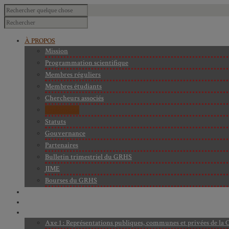
À PROPOS
Mission
Programmation scientifique
Membres réguliers
Membres étudiants
Chercheurs associés
Diplômé.e.s
Statuts
Gouvernance
Partenaires
Bulletin trimestriel du GRHS
JIME
Bourses du GRHS
ARCHIVES
PROJETS EN COURS
AXES DE RECHERCHE
Axe 1 : Représentations publiques, communes et privées de la C