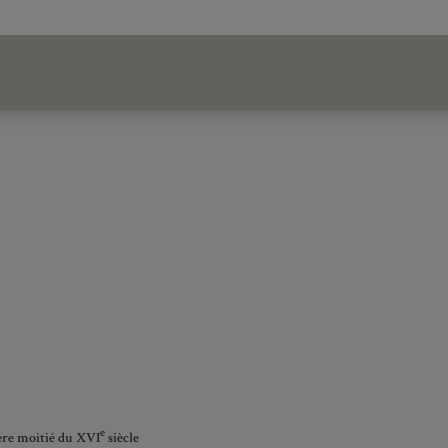
e
ière moitié du XVI
siècle
ité