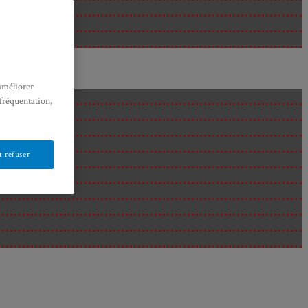
améliorer
 fréquentation,
 refuser