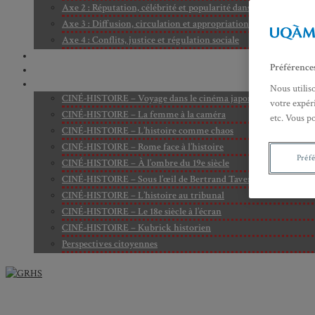
Axe 2 : Réputation, célébrité et popularité dans l’espace public
Axe 3 : Diffusion, circulation et appropriation des savoirs
Axe 4 : Conflits, justice et régulation sociale
BIBLIOTHÈQUE
Préférence
LECTURES
MÉDIATHÈQUE
Nous utilis
CINÉ-HISTOIRE – Voyage dans le cinéma japonais
votre expéri
CINÉ-HISTOIRE – La femme à la caméra
etc. Vous p
CINÉ-HISTOIRE – L’histoire comme chaos
CINÉ-HISTOIRE – Rome face à l’histoire
Préf
CINÉ-HISTOIRE – À l’ombre du 19e siècle
CINÉ-HISTOIRE – Sous l’œil de Bertrand Tavernier
CINÉ-HISTOIRE – L’histoire au tribunal
CINÉ-HISTOIRE – Le 18e siècle à l’écran
CINÉ-HISTOIRE – Kubrick historien
Perspectives citoyennes